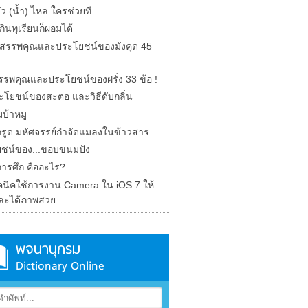
รั่ว (น้ำ) ไหล ใครช่วยที
ินทุเรียนก็ผอมได้
ด สรรพคุณและประโยชน์ของมังคุด 45
 สรรพคุณและประโยชน์ของฝรั่ง 33 ข้อ !
ะโยชน์ของสะตอ และวิธีดับกลิ่น
บ้าหมู
รูด มหัศจรรย์กำจัดแมลงในข้าวสาร
ชน์ของ...ขอบขนมปัง
การศึก คืออะไร?
คนิคใช้การงาน Camera ใน iOS 7 ให้
ละได้ภาพสวย
พจนานุกรม
Dictionary Online