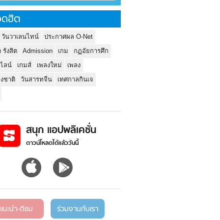
ดฮิต
 วันวาเลนไทน์
ประกาศผล O-Net
ว รังสิต
Admission
เกม
กฏอัยการศึก
นไลน์
เกมส์
เพลงใหม่
เพลง
่งชาติ
วันสารทจีน
เทศกาลกินเจ
สนุก แอปพลิเคชั่น
ดาวน์โหลดได้แล้ววันนี้
แนะนำ-ติชม
ร่วมงานกับเรา