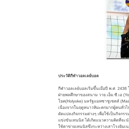
ประวัติกีฬาวอลเลย์บอล
กีฬาวอลเลย์บอลเริ่มขึ้นเมื่อปี พ.ศ. 24
ฝ่ายพลศึกษาของสนาม วาย.เอ็ม.ซี.เอ 
โยค(Holyoke) มลรัฐแมทซาชูเซตส์ (Mass
เนื่องจากในฤดูหนาวหิมะตกมากผู้คนทั่ว
ดัดแปลงกิจกรรมต่างๆ เพื่อใช้เป็นกิจกร
แข่งขันเทนนิส ได้เกิดแนวความคิดที่จะ
ใช้ตาข่ายเทนนิสขึงระหว่างเสาโรงยิมเนเ