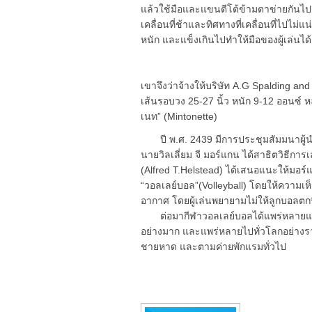
แล้วใช้มือและแขนตีโต้ข้ามตาข่ายกันไป
เคลื่อนที่ช้าและทิศทางที่เคลื่อนที่ไปไ
หนัก และแข็งเกินไปทำให้มือของผู้เล่นได
เขาจึงว่าจ้างให้บริษัท A.G Spalding an
เส้นรอบวง 25-27 นิ้ว หนัก 9-12 ออนซ์ หล
เนท” (Mintonette)
ปี พ.ศ. 2439 มีการประชุมสัมมนาผู้นำท
นายวิลเลี่ยม จี มอร์แกน ได้สาธิตวิธีการ
(Alfred T.Helstead) ได้เสนอแนะให้มอร์
“วอลเลย์บอล”(Volleyball) โดยให้ความเห็
อากาศ โดยผู้เล่นพยายามไม่ให้ลูกบอลตกพ
ต่อมากีฬาวอลเลย์บอลได้แพร่หลายและเ
อย่างมาก และแพร่หลายไปทั่วโลกอย่างรวด
ชายหาด และตามค่ายพักแรมทั่วไป