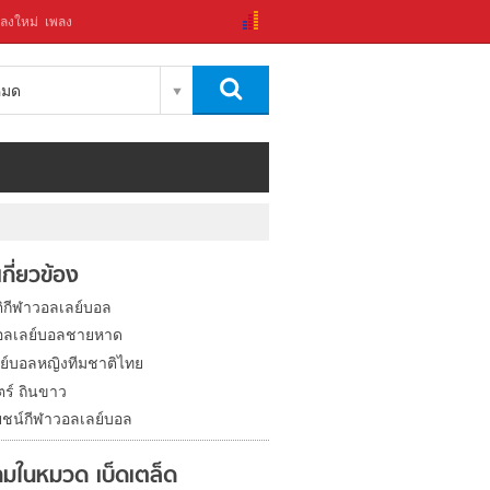
ลงใหม่
เพลง
งหมด
่เกี่ยวข้อง
ติกีฬาวอลเลย์บอล
อลเลย์บอลชายหาด
ย์บอลหญิงทีมชาติไทย
ิตร์ ถินขาว
ชน์กีฬาวอลเลย์บอล
มในหมวด เบ็ดเตล็ด