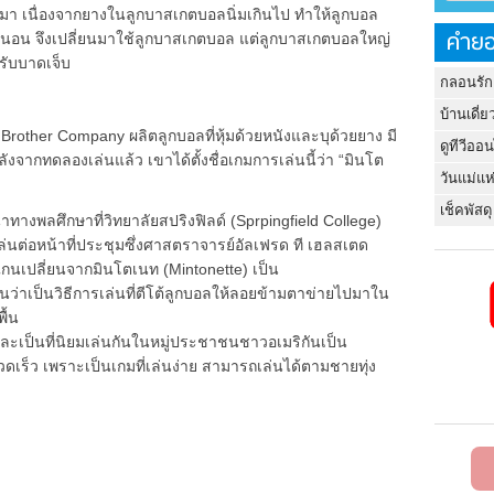
มา เนื่องจากยางในลูกบาสเกตบอลนิ่มเกินไป ทำให้ลูกบอล
คำยอ
ม่แน่นอน จึงเปลี่ยนมาใช้ลูกบาสเกตบอล แต่ลูกบาสเกตบอลใหญ่
้รับบาดเจ็บ
กลอนรัก
บ้านเดี่ย
d Brother Company ผลิตลูกบอลที่หุ้มด้วยหนังและบุด้วยยาง มี
ดูทีวีออ
ังจากทดลองเล่นแล้ว เขาได้ตั้งชื่อเกมการเล่นนี้ว่า “มินโต
วันแม่แห
เช็คพัสดุ
างพลศึกษาที่วิทยาลัยสปริงฟิลด์ (Sprpingfield College)
เล่นต่อหน้าที่ประชุมซึ่งศาสตราจารย์อัลเฟรด ที เฮลสเตด
แกนเปลี่ยนจากมินโตเนท (Mintonette) เป็น
นว่าเป็นวิธีการเล่นที่ตีโต้ลูกบอลให้ลอยข้ามตาข่ายไปมาใน
ื้น
ป็นที่นิยมเล่นกันในหมู่ประชาชนชาวอเมริกันเป็น
เร็ว เพราะเป็นเกมที่เล่นง่าย สามารถเล่นได้ตามชายทุ่ง