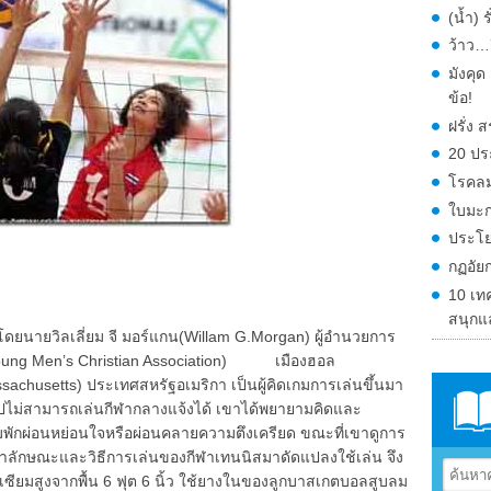
(น้ำ) 
ว้าว…ก
มังคุ
ข้อ!
ฝรั่ง
20 ปร
โรคลม
ใบมะก
ประโย
กฏอัย
10 เท
สนุกแ
38 โดยนายวิลเลี่ยม จี มอร์แกน(Willam G.Morgan) ผู้อำนวยการ
(Young Men’s Christian Association) เมืองฮอล
achusetts) ประเทศสหรัฐอเมริกา เป็นผู้คิดเกมการเล่นขึ้นมา
ไปไม่สามารถเล่นกีฬากลางแจ้งได้ เขาได้พยายามคิดและ
รมพักผ่อนหย่อนใจหรือผ่อนคลายความตึงเครียด ขณะที่เขาดูการ
นำลักษณะและวิธีการเล่นของกีฬาเทนนิสมาดัดแปลงใช้เล่น จึง
ซียมสูงจากพื้น 6 ฟุต 6 นิ้ว ใช้ยางในของลูกบาสเกตบอลสูบลม