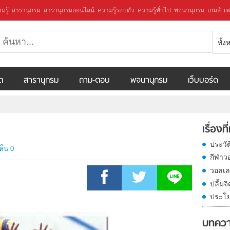
มรู้
สารานุกรม
สารานุกรมออนไลน์
ความรู้รอบตัว
ความรู้ทั่วไป
พจนานุกรม
เกมส์
เพ
ทั้
ีต
สารานุกรม
ถาม-ตอบ
พจนานุกรม
เว็บบอร์ด
เรื่องที
ประวั
ห็น 0
กีฬาว
วอลเล
ปลื้มจ
ประโย
บทควา