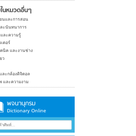
ในหมวดอื่นๆ
ียนและการสอน
และนันทนาการ
 และความรู้
วเตอร์
คนิค และงานช่าง
่ยว
ง
 และกล้องดิจิตอล
าพ และความงาม
พจนานุกรม
Dictionary Online