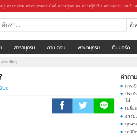
มรู้
สารานุกรม
สารานุกรมออนไลน์
ความรู้รอบตัว
ความรู้ทั่วไป
พจนานุกรม
เกมส์
เพ
ทั้
ีต
สารานุกรม
ถาม-ตอบ
พจนานุกรม
เว็บบอร์ด
ม wedding
?
คำถาม
การเบ
ห็น 0
ประกั
ไม่
เปลี่ย
ธรรมเ
มุกดา
นาฬิก