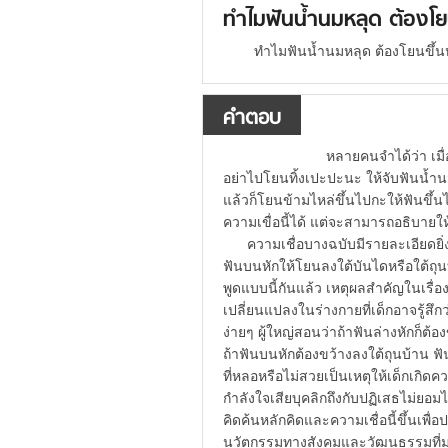
ทำไมฟันน้ำนมหลุด ต้องโย
ทำไมฟันน้ำนมหลุด ต้องโยนขึ้น
คำตอบ
หลายคนจำได้ว่า เมื่อตอนที่เ
อย่าไปโยนทิ้งเปะปะนะ ให้จับฟันน้ำนมท
แล้วก็โยนข้ามไหล่ขึ้นไปกะให้ฟันขึ้
ความเขื่อนี้ได้ แต่จะสามารถอธิบ
ความเชื่อบางฉบับมีรายละเอียดยิ่งกว
ฟันบนหักให้โยนลงใต้บันไดหรือใต้ถุนบ้
พูดแบบนี้กันแล้ว เหตุผลสำคัญในเรื่อง
เปลี่ยนแปลงในร่างกายที่เด็กอาจรู้สึ
ง่ายๆ ผู้ใหญ่สอนว่าถ้าฟันล่างหักก็ต้
ถ้าฟันบนหักต้องขว้างลงใต้ถุนบ
ที่หลอหรือไม่สวยเป็นเหตุให้เด็กเกิดคว
กำลังใจเสียบุคลิกถึงกับปฏิเสธไม่ยอ
คิดค้นหลักคิดและความเชื่อนี้ขึ้นเพื
นวัตกรรมทางสังคมและวัฒนธรรมที่มา