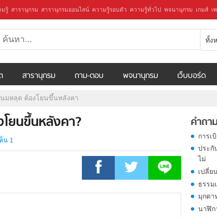
มรู้
สารานุกรม
สารานุกรมออนไลน์
ความรู้รอบตัว
ความรู้ทั่วไป
พจนานุกรม
เกมส์
เพ
ทั้
ีต
สารานุกรม
ถาม-ตอบ
พจนานุกรม
เว็บบอร์ด
นมหลุด ต้องโยนขึ้นหลังคา
งโยนขึ้นหลังคา?
คำถาม
การเบ
ห็น 1
ประกั
ไม่
เปลี่ย
ธรรมเ
มุกดา
นาฬิก