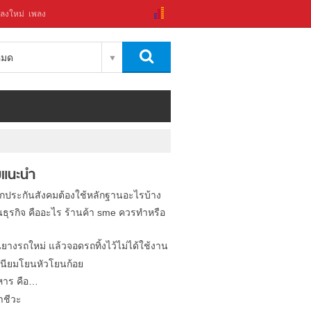
ลงใหม่
เพลง
งหมด
แนะนำ
ิกประกันสังคมต้องใช้หลักฐานอะไรบ้าง
นธุรกิจ คืออะไร ร้านค้า sme ควรทำหรือ
นยางรถใหม่ แล้วจอดรถทิ้งไว้ไม่ได้ใช้งาน
นียมโยนหัวโยนก้อย
หาร คือ…
าชีวะ