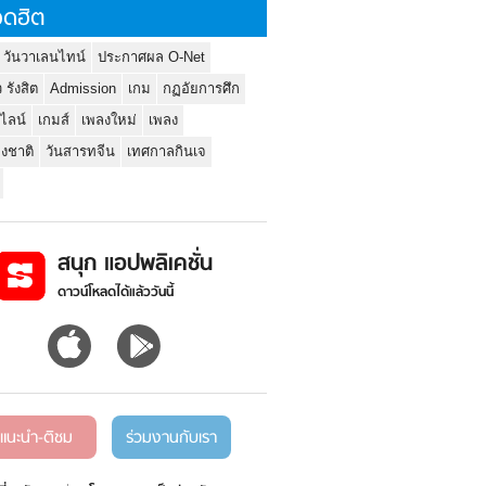
ดฮิต
 วันวาเลนไทน์
ประกาศผล O-Net
ว รังสิต
Admission
เกม
กฏอัยการศึก
นไลน์
เกมส์
เพลงใหม่
เพลง
่งชาติ
วันสารทจีน
เทศกาลกินเจ
สนุก แอปพลิเคชั่น
ดาวน์โหลดได้แล้ววันนี้
แนะนำ-ติชม
ร่วมงานกับเรา