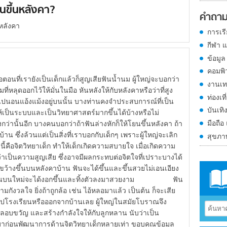
นขึ้นหลังคา?
คำถาม
หลังคา
การเร
กีฬา 
ข้อมูล
คอมพิ
รายังเป็นเด็กแล้วก็สูญเสียฟันน้ำนม ผู้ใหญ่จะบอกว่า
งานเท
ี่หลุดออกไว้ให้มั่นในมือ หันหลังให้กับหลังคาหรือว่าที่สูง
ท่องเที
นไปนอนแอ้งแม้งอยู่บนนั้น บางท่านคงจำประสบการณ์ที่เป็น
บันเทิ
ายให้เป็นระบบและเป็นวิทยาศาสตร์มากขึ้นได้บ้างหรือไม่
มือถือ
่านั้นอีก บางคนบอกว่าถ้าฟันล่างหักก็ให้โยนขึ้นหลังคา ถ้า
าน ซึ่งล้วนแต่เป็นสิ่งที่เราบอกกับเด็กๆ เพราะผู้ใหญ่จะเลิก
สุขภ
นี้คือจิตวิทยาเด็ก ทำให้เด็กเกิดความสบายใจ เมื่อเกิดความ
กว่าเป็นความสูญเสีย ซึ่งอาจมีผลกระทบต่อจิตใจที่เปราะบางได้
องขว้างขึ้นบนหลังคาบ้าน ฟันจะได้ขึ้นและขึ้นสวยไม่เอนเอียง
้าน ฟันบนใหม่จะได้งอกขึ้นและทิ้งตัวลงมาสวยงาม ฟัน
ามกังวลใจ ยิ่งถ้าถูกล้อ เช่น ไอ้หลอมาแล้ว เป็นต้น ก็จะเสีย
มไปโรงเรียนหรือออกจากบ้านเลย ผู้ใหญ่ในสมัยโบราณจึง
่อปลอบขวัญ และสร้างกำลังใจให้กับลูกหลาน นับว่าเป็น
ก่อนพัฒนาการด้านจิตวิทยาเด็กหลายเท่า ขอบคุณข้อมูล