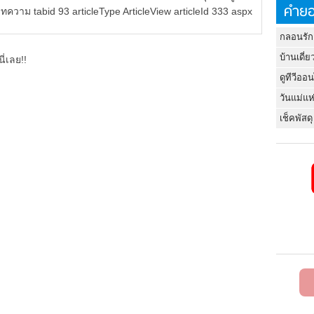
คำยอ
วาม tabid 93 articleType ArticleView articleId 333 aspx
กลอนรัก
บ้านเดี่ย
ี่เลย!!
ดูทีวีออ
วันแม่แห
เช็คพัสดุ