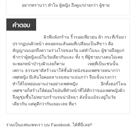
อยากทราบว่า ทำไม ผู้หญิง ถึงดูแก่ง่ายกว่า ผู้ชาย
คำตอบ
ผิวที่แห้งกร้าน ริ้วรอยเหี่ยวย่น ฝ้า กระที่เริ่มมา
ปรากฏบนผิวหน้า ตลอดจนเส้นผมที่เปลี่ยนเป็นสีขาว คือ
สัญญาณบอกถึงความร่วงโรยของวัย แต่ทำไมนะ ผู้ชายถึงดูแก่
ช้ากว่าผู้หญิงแม้ในวัยเดียวกันและ ทั้ง ๆ ที่ผู้ชายบางคนไม่เคย
จะพอกหน้าบำรุงผิวเลยก็ตาม เหตุที่เป็นเช่นนั้น
เพราะ ธรรมชาติสร้างมาให้ชั้นผิวหนังของเพศชายหนากว่า
เพศหญิง มีเส้นใยคอลลาเจนหนาแน่นกว่า จึงแข็งแรงกว่า
ทำให้ไม่หย่อนยานง่ายอย่างเพศหญิง อีกทั้งฮอร์โมน
เพศชายก็สร้างให้ต่อมไขมันที่ทำหน้าที่ได้ดีกว่าของเพศหญิงผิว
จึงดูชุ่มชื้นไม่หยาบกร้านจนน่าอิจฉา ดังนั้นแม้จะอยู่ในวัย
เดียวกัน แต่ดูดีกว่ากันเยอะเลย ที่มา
ร่วมเป็นแฟนเพจเรา บน Facebook..ได้ที่นี่เลย!!