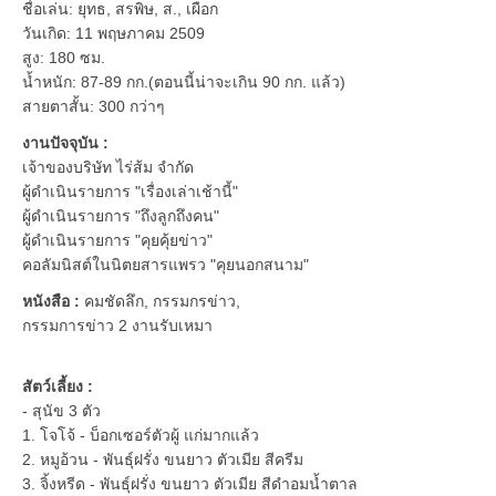
ชื่อเล่น: ยุทธ, สรพิษ, ส., เผือก
วันเกิด: 11 พฤษภาคม 2509
สูง: 180 ซม.
น้ำหนัก: 87-89 กก.(ตอนนี้น่าจะเกิน 90 กก. แล้ว)
สายตาสั้น: 300 กว่าๆ
งานปัจจุบัน :
เจ้าของบริษัท ไร่ส้ม จำกัด
ผู้ดำเนินรายการ "เรื่องเล่าเช้านี้"
ผู้ดำเนินรายการ "ถึงลูกถึงคน"
ผู้ดำเนินรายการ "คุยคุ้ยข่าว"
คอลัมนิสต์ในนิตยสารแพรว "คุยนอกสนาม"
หนังสือ :
คมชัดลึก, กรรมกรข่าว,
กรรมการข่าว 2 งานรับเหมา
สัตว์เลี้ยง :
- สุนัข 3 ตัว
1. โจโจ้ - บ็อกเซอร์ตัวผู้ แก่มากแล้ว
2. หมูอ้วน - พันธุ์ฝรั่ง ขนยาว ตัวเมีย สีครีม
3. จิ้งหรีด - พันธุ์ฝรั่ง ขนยาว ตัวเมีย สีดำอมน้ำตาล