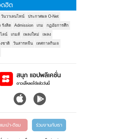
ดฮิต
 วันวาเลนไทน์
ประกาศผล O-Net
ว รังสิต
Admission
เกม
กฏอัยการศึก
นไลน์
เกมส์
เพลงใหม่
เพลง
่งชาติ
วันสารทจีน
เทศกาลกินเจ
สนุก แอปพลิเคชั่น
ดาวน์โหลดได้แล้ววันนี้
แนะนำ-ติชม
ร่วมงานกับเรา