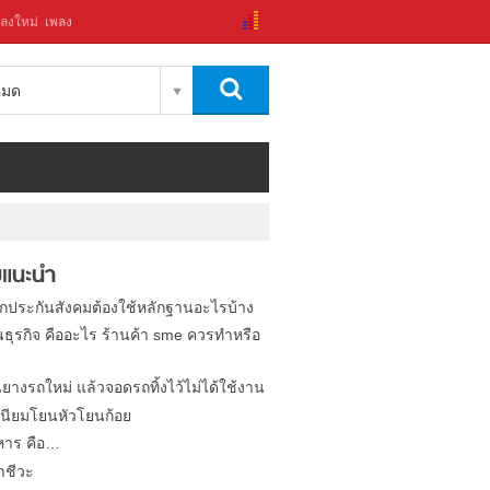
ลงใหม่
เพลง
งหมด
แนะนำ
ิกประกันสังคมต้องใช้หลักฐานอะไรบ้าง
นธุรกิจ คืออะไร ร้านค้า sme ควรทำหรือ
นยางรถใหม่ แล้วจอดรถทิ้งไว้ไม่ได้ใช้งาน
นียมโยนหัวโยนก้อย
หาร คือ…
าชีวะ