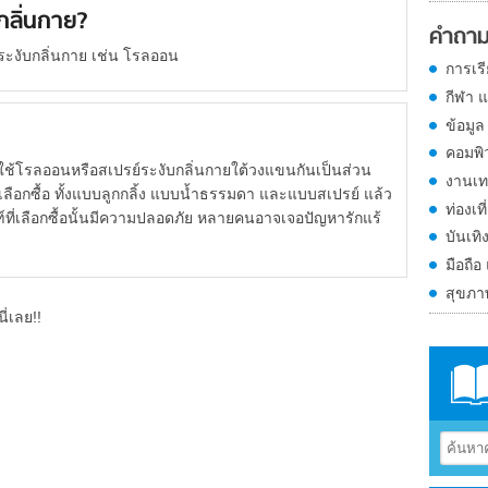
บกลิ่นกาย?
คำถาม
์ระงับกลิ่นกาย เช่น โรลออน
การเร
กีฬา 
ข้อมูล
คอมพิ
ลออนหรือสเปรย์ระงับกลิ่นกายใต้วงแขนกันเป็นส่วน
งานเท
เลือกซื้อ ทั้งแบบลูกกลิ้ง แบบน้ำธรรมดา และแบบสเปรย์ แล้ว
ท่องเที
ณฑ์ที่เลือกซื้อนั้นมีความปลอดภัย หลายคนอาจเจอปัญหารักแร้
บันเทิ
มือถือ
สุขภ
ี่เลย!!