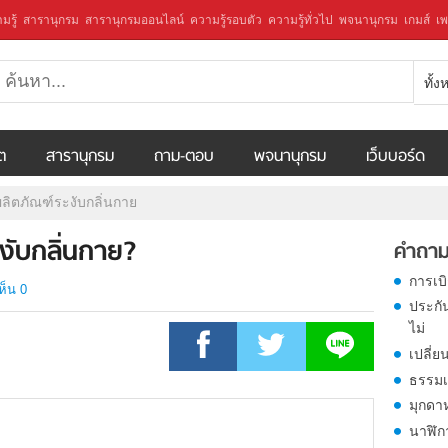
มรู้
สารานุกรม
สารานุกรมออนไลน์
ความรู้รอบตัว
ความรู้ทั่วไป
พจนานุกรม
เกมส์
เพ
ทั้
ีต
สารานุกรม
ถาม-ตอบ
พจนานุกรม
เว็บบอร์ด
้อผลิตภัณฑ์ระงับกลิ่นกาย
ะงับกลิ่นกาย?
คำถาม
การเบ
ห็น 0
ประกั
ไม่
เปลี่ย
ธรรมเ
มุกดา
นาฬิก