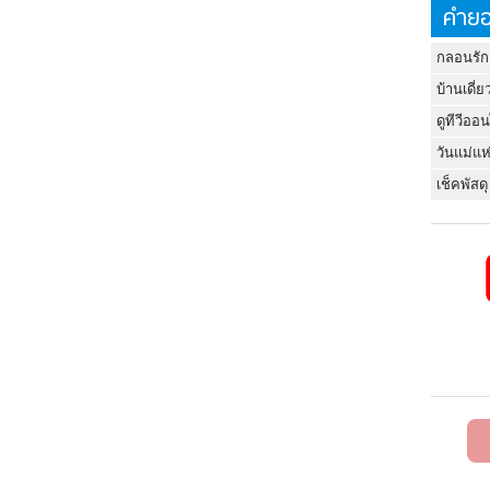
คำยอ
กลอนรัก
บ้านเดี่ย
ดูทีวีออ
วันแม่แห
เช็คพัสดุ