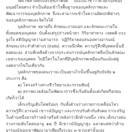
จิตเวชศาสตร์และสุขภาพจิต นับเป็นวิชาว่าด้วยเรื่องของ
มนุษย์โดยตรง จำเป็นต้องเข้าใจพื้นฐานของบุคลิกภาพและ
พัฒนาการของบุคลิกภาพ จึงจะสามารถเข้าใจความผิดปกติต่างๆ
ของบุคลิกภาพและจิตใจได้
บุคลิกภาพ หมายถึง ลักษณะภายนอก และลักษณะภายใน
ทั้งหมดของบุคคล นับตั้งแต่รูปร่างหน้าตา กิริยาท่าทาง เจตคติ แรง
จูงใจ สติปัญญาความสามารถ ปฏิกิริยาตอบสนองทางอารมณ์
ลักษณะประจำตัวต่างๆ (traits) ความนึกคิด ความรู้สึกที่บุคคลนั้นมี
ต่อตนเอง ส่วนที่เหลือค้างจากประสบการณ์บุคลิกภาพจึงเป็นลักษณะ
เฉพาะของบุคคล ไม่มีใครในโลกที่มีบุคลิกภาพเหมือนกันแม้แต่คู่
แฝดจากไข่ใบเดียวกัน
บุคลิกภาพของคนเราจะเป็นอย่างไรนั้นขึ้นอยู่กับปัจจัย ๒
ประการ คือ
๑) โครงสร้างทางชีววิทยาและกรรมพันธุ์
๒) สภาพแวดล้อมในพัฒนาการซึ่งเริ่มต้นตั้งแต่เกิดหรือก่อน
เกิดก็ว่าได้
เด็กเจริญเติบโตพร้อมๆ กันทั้งด้านร่างกายการเคลื่อนไหว
ความรู้สึก อารมณ์ เชาวน์ปัญญา และการปรับตัวกับสังคม การเจริญ
ในด้านหนึ่งอาจก้าวหน้าหรือล้าหลังกว่าอีกด้านหนึ่ง เช่น เด็กบางคน
ร่างกายเติบโตสมอายุ ๑๒ ปี มีเชาวน์ปัญญาสูง ฉลาดแต่ทว่าด้าน
อารมณ์ของเขาพัฒนามาเพียงถึงระยะ ๓ ขวบเท่านั้นเอง