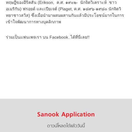
ทฤษฎีของอีริคสัน (Erikson, ค.ศ. ๑๙๐๒- นักจิตวิเคราะห์ ชาว
อเมริกัน) ฟรอยด์ และเปียเจต์ (Piaget, ค.ศ. ๑๘๙๖-๑๙๘๐ นักจิตวิ
ทยาชาวสวิส) ซึ่งเมื่อนำมาผสมผสานกันแล้วมีประโยชน์มากในการ
เข้าใจพัฒนาการทางบุคลิกภาพ
ร่วมเป็นแฟนเพจเรา บน Facebook..ได้ที่นี่เลย!!
Sanook Application
ดาวน์โหลดได้แล้ววันนี้