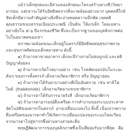
แม้ว่าเด็กทุกคนจะมีส่วนของลักษณะโครงสร้างทางชีววิทยา
มาก่อน แต่เขาจะได้รับอิทธิพลจากสิ่งแวดล้อมอย่างมาก บุคคลที่ใกล้
ชิดเด็กมีความสำคัญอย่างยิ่งที่จะถ่ายทอดความนึกคิด เจตคติ
คุณธรรมขนบธรรมเนียมประเพณี เป็นต้น ให้แก่เด็ก โดยเฉพาะ
อย่างยิ่งใน ๕-๖ ปีแรกของชีวิต ซึ่งจะเป็นรากฐานของบุคลิกภาพต่อ
ไปในอนาคตของเขา
สภาพแวดล้อมขณะเด็กอยู่ในครรภ์มีอิทธิพลต่อสุขภาพกาย
และสุขภาพจิตของเด็กหลายทาง ดังนี้
๑) ถ้ามารดาขาดอาหาร เด็กจะมีร่างกายไม่สมบูรณ์ และสติ
ปัญญาด้อยลง
๒) ถ้ามารดาเกิดโรคบางอย่าง เช่น โรคหัดเยอรมันในระยะ
ต้นๆ ของการตั้งครรภ์ เด็กอาจเกิดมาพิการ หรือ ปัญญาอ่อน
๓) ถ้ามารดาได้รับยาบางอย่างที่เป็นอันตราย เช่น ทาลิโด
ไมด์ (thalidomide) เด็กอาจเกิดมาแขนขาพิการ
๔) ถ้ามารดาได้รับการฉายรังสี เด็กอาจเกิดมาพิการ
๕) ถ้ามารดาอารมณ์ตึงเครียด การทำงานของระบบประสาท
อัตโนมัติของทารกในครรภ์ อาจเปลี่ยนแปลงไป ทั้งนี้ เนื่องจากความ
ตึงเครียดของมารดาทำให้เกิดการเปลี่ยนแปลงของระบบไหลเวียน
จากมารดาไปสู่ทารกซึ่งผ่านทางสายสะดือ
ทฤษฎีพัฒนาการของบุคลิกภาพซึ่งเป็นที่ยอมรับมากที่สุด คือ