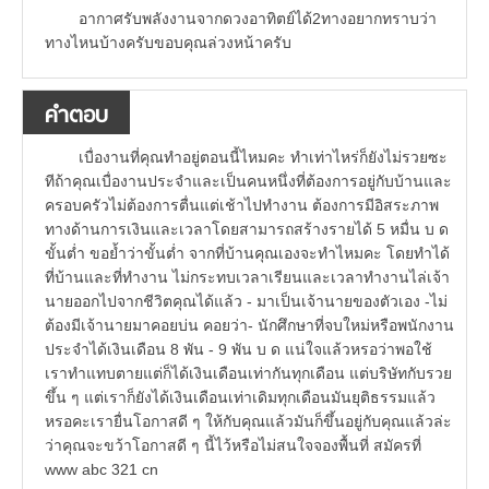
อากาศรับพลังงานจากดวงอาทิตย์ได้2ทางอยากทราบว่า
ทางไหนบ้างครับขอบคุณล่วงหน้าครับ
คำตอบ
เบื่องานที่คุณทำอยู่ตอนนี้ไหมคะ ทำเท่าไหร่ก็ยังไม่รวยซะ
ทีถ้าคุณเบื่องานประจำและเป็นคนหนึ่งที่ต้องการอยู่กับบ้านและ
ครอบครัวไม่ต้องการตื่นแต่เช้าไปทำงาน ต้องการมีอิสระภาพ
ทางด้านการเงินและเวลาโดยสามารถสร้างรายได้ 5 หมื่น บ ด
ขั้นต่ำ ขอย้ำว่าขั้นต่ำ จากที่บ้านคุณเองจะทำไหมคะ โดยทำได้
ที่บ้านและที่ทำงาน ไม่กระทบเวลาเรียนและเวลาทำงานไล่เจ้า
นายออกไปจากชีวิตคุณได้แล้ว - มาเป็นเจ้านายของตัวเอง -ไม่
ต้องมีเจ้านายมาคอยบ่น คอยว่า- นักศึกษาที่จบใหม่หรือพนักงาน
ประจำได้เงินเดือน 8 พัน - 9 พัน บ ด แน่ใจแล้วหรอว่าพอใช้
เราทำแทบตายแต่ก็ได้เงินเดือนเท่ากันทุกเดือน แต่บริษัทกับรวย
ขึ้น ๆ แต่เราก็ยังได้เงินเดือนเท่าเดิมทุกเดือนมันยุติธรรมแล้ว
หรอคะเรายื่นโอกาสดี ๆ ให้กับคุณแล้วมันก็ขึ้นอยู่กับคุณแล้วล่ะ
ว่าคุณจะขว้าโอกาสดี ๆ นี้ไว้หรือไม่สนใจจองพื้นที่ สมัครที่
www abc 321 cn