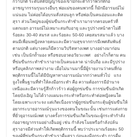
กว่าปกติ ระดับสติปัญญาของเขามักจะต่ำกว่าพวกที่ก่อ
อาชญากรรมรุนแรงอื่นๆ พ่อแม่ของคนพวกนี้ ก็มักมีอารมณ์ไม่
แน่นอน ไม่ค่อยได้อบรมสั่งสอนลูก หรือพ่อเป็นคนอ่อนและติด
สุรา ส่วนใหญ่ของผู้ข่มขืนกระทำชำเรามาจากครอบครัวที่
แตกแยก อารมณ์ไม่เหมาะสมกับอายุ และรูปร่างหน้าตาไม่ดี
ร้อยละ 30-40 สมรส และร้อยละ 50-60 เคยสมรสมาแล้ว บาง
คนมีเพื่อนหญิงหลายคนและมีความสุขจากการมีเพศสัมพันธ์
ตามปกติ แต่บางคนก็มีความวิปริตทางเพศ บางอย่างมาก่อน
เช่น เป็นนักถ้ำมอง หรือชอบอวดอวัยวะเพศ อย่างไรก็ตาม คน
ที่ข่มขืนกระทำชำเราอาจเป็นคนฉลาด น่านับถือ และมีรูปร่าง
หรือบุคลิกภาพสง่างาม เมื่อไม่นานมานี้มีผู้รายงานว่าคนที่ก่อ
พฤติกรรมนี้ไม่ได้มีปัญหาทางอารมณ์มากกว่าคนทั่วไป แรง
จูงใจพื้นฐานที่ทำให้ลงมือกระทำ คือ ความต้องการมีอำนาจ
เหนือและมีความรู้สึกก้าวร้าว ต่อผู้ถูกข่มขืน การข่มขืนมักเกิด
โดยบังเอิญ ไม่ได้วางแผนจะกระทำหรือกระทำต่อหญิงคนใด
โดยเฉพาะเจาะจง แต่เกิดเนื่องจากผู้ถูกข่มขืนกระตุ้นผู้ข่มขืนให้
อยากระบายอารมณ์รุนแรงของตนในขณะนั้น เช่นการแต่งกาย
ที่ยั่วยุอารมณ์เพศ บางครั้งการข่มขืนเกิดในขณะผู้กระทำกำลัง
ก่ออาชญากรรมอย่างอื่นอยู่ เช่น กำลังขโมยหรือกำลังปล้น
สุราอาจมีส่วนทำให้เกิดพฤติกรรมนี้ พบว่าประมาณร้อยละ 50
ของผู้ที่ข่มขืนกระทำชำเราดื่มสุรา ก่อนลงมือกระทำ การดื่ม