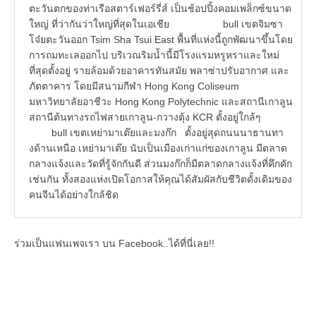
ตะวันตกของท่าเรือสตาร์เฟอร์รี่ส์ เป็นช้อปปิ้งคอมเพล็กซ์ขนาด
ใหญ่ ที่ว่ากันว่าใหญ่ที่สุดในเอเชีย bull เขตจิมซา
โจ๋ยตะวันออก Tsim Sha Tsui East พื้นที่แห่งนี้ถูกพัฒนาขึ้นโดย
การถมทะเลออกไป บริเวณริมน้ำนี้มีโรงแรมหรูหราและใหม่
ที่สุดตั้งอยู่ รายล้อมด้วยอาคารทันสมัย พลาซ่าปรับอากาศ และ
ภัตตาคาร โดยมีสนามกีฬา Hong Kong Coliseum
มหาวิทยาลัยอาชีวะ Hong Kong Polytechnic และสถานีเกาลูน
สถานีต้นทางรถไฟสายเกาลูน-กวางตุ้ง KCR ตั้งอยู่ใกล้ๆ
bull เขตเหย่ามาเต๊ยและมงก๊ก ตั้งอยู่สุดถนนนาธานทา
งด้านเหนือ เหย่ามาเต๊ย นับเป็นเมืองเก่าแก่ของเกาลูน มีตลาด
กลางแจ้งและวัดที่รู้จักกันดี ส่วนมงก๊กก็มีตลาดกลางแจ้งที่คึกคัก
เช่นกัน ทั้งสองแห่งเปิดโอกาสให้คุณได้สัมผัสกับชีวิตดั้งเดิมของ
คนจีนได้อย่างใกล้ชิด
ร่วมเป็นแฟนเพจเรา บน Facebook..ได้ที่นี่เลย!!