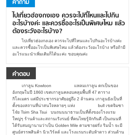
คำถาม
ไปเที่ยวฮ่องกงเอง ควรจะไปที่ไหนและไปกิน
อะไรบ้างค่ะ และควรซื้ออะไรเป็นพิเศษไหม แล้ว
ต้องระวังอะไรบ้าง?
ไปเที่ยวฮ่องกงเอง ควรจะไปที่ไหนและไปกินอะไรบ้างค่ะ
และควรซื้ออะไรเป็นพิเศษไหม แล้วต้องระวังอะไรบ้าง หรือถ้ามี
อะไรแนะนำเพิ่มเติมก็ได้นะค่ะ ขอบคุณค่ะ
คำตอบ
เกาลูน Kowloon แหลมเกาลูน ตกเป็นของ
อังกฤษในปี 1860 เขตเกาลูนคลอบคลุมพื้นที่ 47 ตาราง
กิโลเมตร แต่มีประชากรอาศัยอยู่ถึง 2 ล้านคน เกาลูนยังเป็นที่
ตั้งของสถานที่น่าสนใจหลายๆ แห่ง bull เขตจิมซา
โจ๋ย Tsim Sha Tsui บนถนนนาธานเป็นที่ตั้งของโรงแรม
ใหญ่ๆ ร้านค้าและสถานเริงรมย์ ที่คนไทยรู้จักกันดี เป็นถนนที่
ได้รับสมญานามว่าเป็น Golden Mile ตามชายฝรั่ง ริมน้ำ จะมี
ศูนย์สรรพสินค้า นิวเวิร์ลด์ และโรงแรมระดับห้าดาว ส่วนด้าน