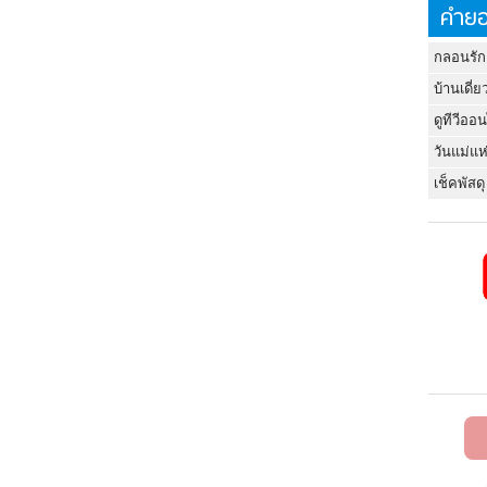
คำยอ
กลอนรัก
บ้านเดี่ย
ดูทีวีออ
วันแม่แห
เช็คพัสดุ