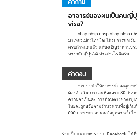
คำถาม
อาจารย์ของผมเป็นคนญี่ปุ่
visa?
nbsp nbsp nbsp nbsp nbsp nbs
มาเที่ยวเมืองไทยโดยได้รับการยกเว้น v
ครบกำหนดแล้ว แต่บังเอิญว่าท่านประสบ
ทางกลับญี่ปุ่นได้ ทำอย่างไรดีครับ
คำตอบ
ขอแนะนำให้อาจารย์ของคุณขอใบร
ต้องดำเนินการก่อนที่จะครบ 30 วันน
ความจำเป็นค่ะ การที่คนต่างชาติอยู่
ไทยจะถูกปรับตามจำนวนวันที่อยู่เกินก
000 บาท ขอขอบคุณข้อมูลจากเว็บไซ
ร่วมเป็นแฟนเพจเรา บน Facebook..ได้ที่น