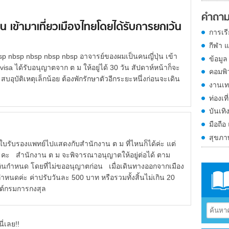
คำถาม
น เข้ามาเที่ยวเมืองไทยโดยได้รับการยกเว้น
การเร
กีฬา 
p nbsp nbsp nbsp nbsp อาจารย์ของผมเป็นคนญี่ปุ่น เข้า
ข้อมูล
isa ได้รับอนุญาตจาก ต ม ให้อยู่ได้ 30 วัน สัปดาห์หน้าก็จะ
คอมพิ
อุบัติเหตุเล็กน้อย ต้องพักรักษาตัวอีกระยะหนึ่งก่อนจะเดิน
งานเท
ท่องเที
บันเทิ
มือถือ
สุขภ
ับรองแพทย์ไปแสดงกับสำนักงาน ต ม ที่ไหนก็ได้ค่ะ แต่
ะคะ สำนักงาน ต ม จะพิจารณาอนุญาตให้อยู่ต่อได้ ตาม
เกินกำหนด โดยที่ไม่ขออนุญาตก่อน เมื่อเดินทางออกจากเมือง
ำหนดค่ะ ค่าปรับวันละ 500 บาท หรือรวมทั้งสิ้นไม่เกิน 20
ต์กรมการกงสุล
ี่เลย!!