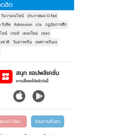
ดฮิต
 วันวาเลนไทน์
ประกาศผล O-Net
ว รังสิต
Admission
เกม
กฏอัยการศึก
นไลน์
เกมส์
เพลงใหม่
เพลง
่งชาติ
วันสารทจีน
เทศกาลกินเจ
สนุก แอปพลิเคชั่น
ดาวน์โหลดได้แล้ววันนี้
แนะนำ-ติชม
ร่วมงานกับเรา