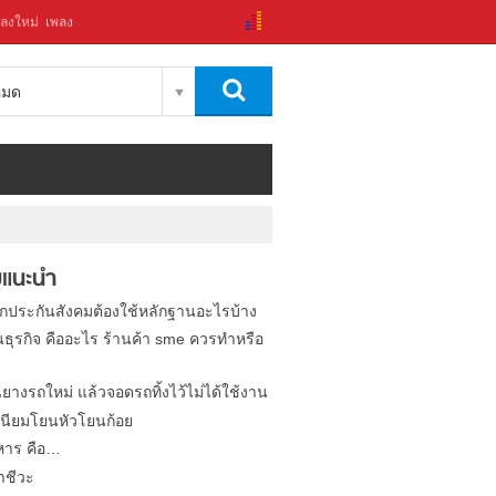
ลงใหม่
เพลง
งหมด
แนะนำ
ิกประกันสังคมต้องใช้หลักฐานอะไรบ้าง
นธุรกิจ คืออะไร ร้านค้า sme ควรทำหรือ
นยางรถใหม่ แล้วจอดรถทิ้งไว้ไม่ได้ใช้งาน
นียมโยนหัวโยนก้อย
หาร คือ…
าชีวะ