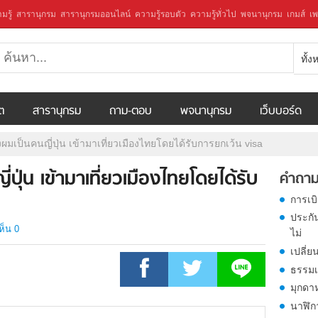
มรู้
สารานุกรม
สารานุกรมออนไลน์
ความรู้รอบตัว
ความรู้ทั่วไป
พจนานุกรม
เกมส์
เพ
ทั้
ีต
สารานุกรม
ถาม-ตอบ
พจนานุกรม
เว็บบอร์ด
มเป็นคนญี่ปุ่น เข้ามาเที่ยวเมืองไทยโดยได้รับการยกเว้น visa
ุ่น เข้ามาเที่ยวเมืองไทยโดยได้รับ
คำถาม
การเบ
ประกั
ห็น 0
ไม่
เปลี่ย
ธรรมเ
มุกดา
นาฬิก