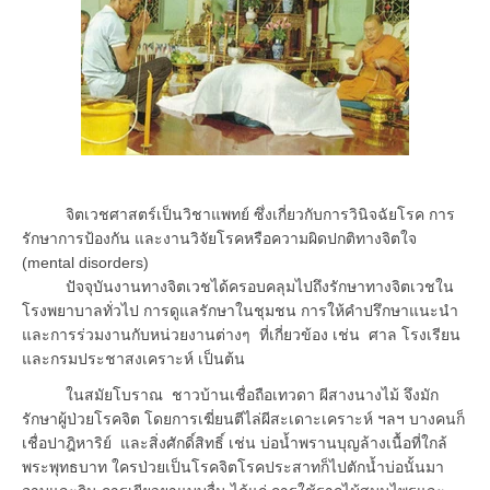
จิตเวชศาสตร์เป็นวิชาแพทย์ ซึ่งเกี่ยวกับการวินิจฉัยโรค การ
รักษาการป้องกัน และงานวิจัยโรคหรือความผิดปกติทางจิตใจ
(mental disorders)
ปัจจุบันงานทางจิตเวชได้ครอบคลุมไปถึงรักษาทางจิตเวชใน
โรงพยาบาลทั่วไป การดูแลรักษาในชุมชน การให้คำปรึกษาแนะนำ
และการร่วมงานกับหน่วยงานต่างๆ ที่เกี่ยวข้อง เช่น ศาล โรงเรียน
และกรมประชาสงเคราะห์ เป็นต้น
ในสมัยโบราณ ชาวบ้านเชื่อถือเทวดา ผีสางนางไม้ จึงมัก
รักษาผู้ป่วยโรคจิต โดยการเฆี่ยนตีไล่ผีสะเดาะเคราะห์ ฯลฯ บางคนก็
เชื่อปาฎิหาริย์ และสิ่งศักดิ์สิทธิ์ เช่น บ่อน้ำพรานบุญล้างเนื้อที่ใกล้
พระพุทธบาท ใครป่วยเป็นโรคจิตโรคประสาทก็ไปตักน้ำบ่อนั้นมา