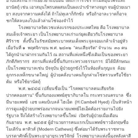
อาบและกิน การเยียวยาแบบอื่น ได้แก่ การใช้รากไม้สมุนไพรและ
ยานัตถุ์ เช่น เอาสมุนไพรบดผสมเป็นผงเป่าเข้าทางจมูก จนผู้ป่วยเมา
ยา สงบจากความคลั่งได้ ถ้าไม่ทุเลาก็กักขัง หรือถ้าอาละวาดก็อาจ
ชกให้สลบลงไปแล้วล่ามโซ่จองจำไว้
โรงพยาบาลจิตเวชแห่งแรกของประเทศไทย คือ โรงพยาบาล
สมเด็จเจ้าพระยา เป็นโรงพยาบาลเก่าแก่ยุคเดียวกับโรงพยาบาล
ศิริราช ตั้งขึ้นในรัชสมัยพระบาทสมเด็จพระจุลจอมเกล้าเจ้าอยู่หัว
เมื่อวันที่ ๑ พฤศจิกายน พ.ศ. ๒๔๓๒ "คนเสียจริต" จำนวน ๓๐ คน
ได้ถูกนำมาฝากรวมกันไว้ ณ สถานที่แห่งหนึ่งซึ่งเดิมเป็นของพระยา
ภักดีภัทรากร สถานที่แห่งนี้ขึ้นกับกระทรวงธรรมการ มิได้มีลักษณะ
เป็นโรงพยาบาลเช่น ปัจจุบัน ผู้ป่วยถูกขังไว้ในห้องลั่นกุญแจ ล้อม
ลูกกรงเหล็กขนาดใหญ่ ผู้ป่วยคลั่งบางคนก็ถูกล่ามโซ่ตรวนหรือใช้ยา
ต้ม หรือใช้ยานัตถุ์
พ.ศ. ๒๔๔๘ เปลี่ยนชื่อเป็น "โรคพยาบาลคนเสียจริต
ปากคลองสาน" ขึ้นกับกองแพทย์สุขาภิบาลใน กระทรวงนครบาล ซึ่ง
มีนายแพทย์ เอช แคมป์เบลล์ ไฮเอ็ด (H.Cambell Hyed) เป็นหัวหน้า
การดูแลผู้ป่วยบกพร่องมากจนนายแพทย์ไฮเอ็ดต้องรายงานไปยัง
รัฐบาล จึงได้สร้างโรงพยาบาลขึ้นใหม่ เปิดรับผู้ป่วยเมื่อเดือน
กันยายน พ.ศ. ๒๔๕๕ ผู้อำนวยการคนแรกเป็นแพทย์ชาวอังกฤษชื่อ
โมเดิร์น คาทิวส์ (Modern Cathews) ซึ่งต่อมาได้รับพระราชทาน
บรรดาศักดิ์เป็นพระยาอายุรเวชวิจักษ์ โรงพยาบาลแห่งนี้มุงหลังคาสี