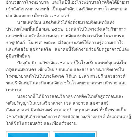
อำนวยการโรงพยาบาล และในปีนี้เองโรงพยาบาลโรคจิตได้ย้ายมา
เข้าสังกัดกรมการแพทย์ เป็นยุคสำคัญของวิวัฒนาการโรงพยาบาล
ฝ่ายจิตและการศึกษาจิตเวชศาสตร์
นายแพทย์ฝน แสงสิงแก้วได้ก่อตั้งสมาคมจิตแพทย์แห่ง
ประเทศไทยขึ้นเมื่อ พ.ศ. ๒๔๙๖ มุ่งหนักไปในทางส่งเสริมวิชาการ
แก่แพทย์ และจัดตั้งสมาคมสุขภาพจิตแห่งประเทศไทยในพระบรม
ราชูปถัมภ์ ใน พ.ศ. ๒๕๑๐ มีวัตถุประสงค์ให้ความรู้ความเข้าใจ
และส่งเสริม สุขภาพจริต สมาคมนี้จึงทำงานร่วมกับครูอาจารย์และ
ผู้มีอาชีพอื่นๆ
ปัจจุบัน มีภาควิชาจิตเวชศาสตร์ในโรงเรียนแพทย์ทุกแห่งใน
กรุงเทพมหานคร เชียงใหม่ ขอนแก่น และสงขลา หน่วยจิตเวชใน
โรงพยาบาลทั่วไปในบางจังหวัด ได้แก่ ยะลา สระบุรี นครสวรรค์
ชลบุรี จันทบุรี และมีแผนกจิตเวชในโรงพยาบาลทหารตำรวจ และ
เทศบาล
นอกจากนี้ ได้มีการสอนวิชาสุขภาพจิตในหลักสูตรก่อนและ
หลังปริญญาในแขนงวิชาต่างๆ เช่น สาธารณสุขศาสตร์
สังคมศาสตร์ ศิลปศาสตร์ ครุศาสตร์ มนุษยศาสตร์ ทั้งนี้เพราะเป็น
วิชาสำคัญที่เกี่ยวข้องกับการดำรงชิวิตอย่างสร้างสรรค์ ทั้งแก่ตนเองผู้
ใกล้ชิดในครอบครัว และเพื่อนร่วมงาน