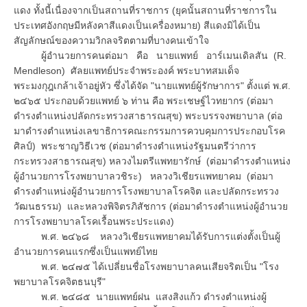
แดง ทั้งนี้เนื่องจากเป็นสถานที่ราชการ (ยุคนั้นสถานที่ราชการใน
ประเทศอังกฤษมีหลังคาสีแดงเป็นเครื่องหมาย) สีแดงมิได้เป็น
สัญลักษณ์ของความวิกลจริตตามที่บางคนเข้าใจ
ผู้อำนวยการคนต่อมา คือ นายแพทย์ อาร์เมนเดิลสัน (R.
Mendleson) ศัลยแพทย์ประจำพระองค์ พระบาทสมเด็จ
พระมงกุฎเกล้าเจ้าอยู่หัว ซึ่งได้จัด "นายแพทย์ผู้รักษาการ" ตั้งแต่ พ.ศ.
๒๔๖๕ ประกอบด้วยแพทย์ ๖ ท่าน คือ พระเชษฐ์ไวทยากร (ต่อมา
ดำรงตำแหน่งปลัดกระทรวงสาธารณสุข) พระบรรจงพยาบาล (ต่อ
มาดำรงตำแหน่งเลขาธิการคณะกรรมการควบคุมการประกอบโรค
ศิลป์) พระชาญวิธีเวช (ต่อมาดำรงตำแหน่งรัฐมนตรีว่าการ
กระทรวงสาธารณสุข) หลวงไมตรีแพทยารักษ์ (ต่อมาดำรงตำแหน่ง
ผู้อำนวยการโรงพยาบาลวชิระ) หลวงวิเชียรแพทยาคม (ต่อมา
ดำรงตำแหน่งผู้อำนวยการโรงพยาบาลโรคจิต และปลัดกระทรวง
วัฒนธรรม) และหลวงพิจิตรภิสัชการ (ต่อมาดำรงตำแหน่งผู้อำนวย
การโรงพยาบาลโรคเรื้อนพระประแดง)
พ.ศ. ๒๔๖๘ หลวงวิเชียรแพทยาคมได้รับการแต่งตั้งเป็นผู้
อำนวยการคนแรกซึ่งเป็นแพทย์ไทย
พ.ศ. ๒๔๗๕ ได้เปลี่ยนชื่อโรงพยาบาลคนเสียจริตเป็น "โรง
พยาบาลโรคจิตธนบุรี"
พ.ศ. ๒๔๘๕ นายแพทย์ฝน แสงสิงแก้ว ดำรงตำแหน่งผู้