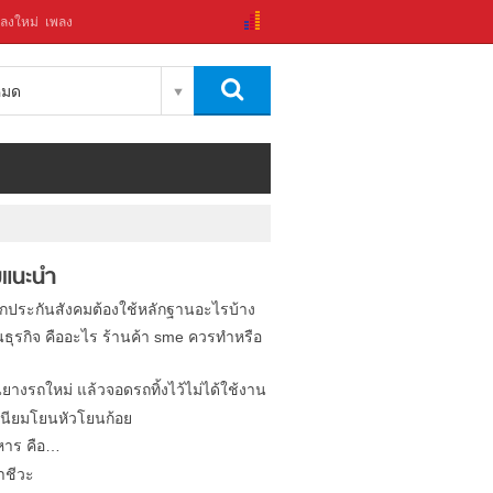
ลงใหม่
เพลง
งหมด
แนะนำ
ิกประกันสังคมต้องใช้หลักฐานอะไรบ้าง
นธุรกิจ คืออะไร ร้านค้า sme ควรทำหรือ
นยางรถใหม่ แล้วจอดรถทิ้งไว้ไม่ได้ใช้งาน
นียมโยนหัวโยนก้อย
หาร คือ…
าชีวะ