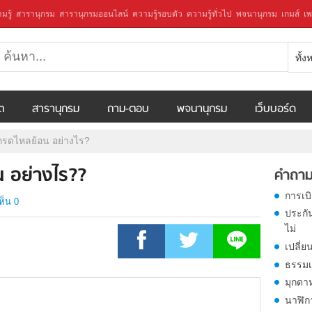
มรู้
สารานุกรม
สารานุกรมออนไลน์
ความรู้รอบตัว
ความรู้ทั่วไป
พจนานุกรม
เกมส์
เพ
ทั้
ีต
สารานุกรม
ถาม-ตอบ
พจนานุกรม
เว็บบอร์ด
กรดไหลย้อน อย่างไร?
น อย่างไร??
คำถาม
การเบ
ห็น 0
ประกั
ไม่
เปลี่ย
ธรรมเ
มุกดา
นาฬิก