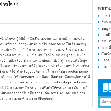
ย่างไร??
คำถาม
การเร
กีฬา 
ข้อมูล
คอมพิ
นักสำหรับผู้ที่มีน้ำหนักเกิน เพราะคนอ้วนจะมีความดันใน
งานเท
ดบุหรี่เพราะการสูบบุหรี่จะทำให้เกิดกรดมาก ใส่เสื้อหลวมๆ
ท่องเที
องหนักหลังออกกำลังกาย งดอาหารก่อนนอน 3 ชั่วโมง งออา
บันเทิ
ัวหอม กระเทียม มะเขือเทศ ช้อกโกแลต ถั่ว ลูกอม เนย ไข่
มือถือ
ออิ่ม หลีกเลี่ยง ชา กาแฟ น้ำอักลม เบียร์ สุรา นอนหัวให้สูง
ง ไม่ควรใช้หมอนหนุนที่ศีรษะเพราะทำให้ความดันในช่องท้อง
สุขภ
ัวแรกที่ใช้ สำหรับผู้ป่วยที่อาการไม่มาก ใช้ยา proton pump
ย่างดีอาจจะใช้เวลารักษา1-3 เดือน เทื่อปรับเปลี่ยนพฤติกรรมได้
่ omeprazole lansoprazole pantoprazole rabeprazole และ
่ทำให้กระเพาะหลั่งกรดมาก หรือทำให้หูรูดหย่อน เช่น ยาแก้
ยาแล้วอาการไม่ดีขึ้นควรจะต้องตรวจเพิ่มเติมได้แก่ การ
ตรวจกระเพาะ ข้อมูลจาก Siamhealth net