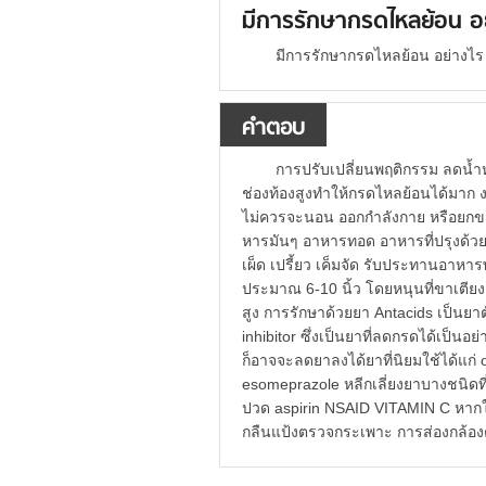
มีการรักษากรดไหลย้อน อ
มีการรักษากรดไหลย้อน อย่างไร
คำตอบ
การปรับเปลี่ยนพฤติกรรม ลดน้ำห
ช่องท้องสูงทำให้กรดไหลย้อนได้มาก ง
ไม่ควรจะนอน ออกกำลังกาย หรือยกข
หารมันๆ อาหารทอด อาหารที่ปรุงด้วยห
เผ็ด เปรี้ยว เค็มจัด รับประทานอาหารพ
ประมาณ 6-10 นิ้ว โดยหนุนที่ขาเตีย
สูง การรักษาด้วยยา Antacids เป็นยาต
inhibitor ซึ่งเป็นยาที่ลดกรดได้เป็นอ
ก็อาจจะลดยาลงได้ยาที่นิยมใช้ได้แก
esomeprazole หลีกเลี่ยงยาบางชนิดที
ปวด aspirin NSAID VITAMIN C หากให้
กลืนแป้งตรวจกระเพาะ การส่องกล้อง