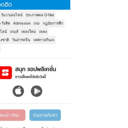
ดฮิต
 วันวาเลนไทน์
ประกาศผล O-Net
ว รังสิต
Admission
เกม
กฏอัยการศึก
นไลน์
เกมส์
เพลงใหม่
เพลง
่งชาติ
วันสารทจีน
เทศกาลกินเจ
สนุก แอปพลิเคชั่น
ดาวน์โหลดได้แล้ววันนี้
แนะนำ-ติชม
ร่วมงานกับเรา