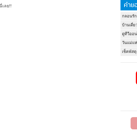
คำยอ
ี่เลย!!
กลอนรัก
บ้านเดี่ย
ดูทีวีออ
วันแม่แห
เช็คพัสดุ