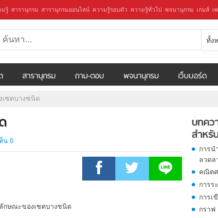
มรู้
สารานุกรม
สารานุกรมออนไลน์
ความรู้รอบตัว
ความรู้ทั่วไป
พจนานุกรม
เกมส์
เพ
ทั้
ีต
สารานุกรม
ถาม-ตอบ
พจนานุกรม
เว็บบอร์ด
งเซตบางชนิด
ิด
บทควา
สำหรับ
ห็น 0
การนำ
ลวดล
คณิตศ
การระ
การเข
กราฟ