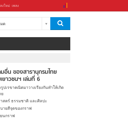
ลงใหม่
เพลง
งหมด
มอื่น ของสารานุกรมไทย
เยาวชนฯ เล่มที่ 6
รูปเรขาคณิตมาวางเรียงกันทำให้เกิด
าย
าสตร์ ธรรมชาติ และศิลปะ
บายสีจุดของกราฟ
ียนกราฟ