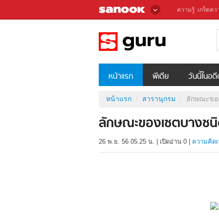
ความรู้
เกร็ดควา
หน้าแรก
พีเดีย
วันนี้ในอด
หน้าแรก
สารานุกรม
ลักษณะขอ
ลักษณะของเซตบางชน
26 พ.ย. 56 05.25 น.
|
เปิดอ่าน
0
|
ความคิดเ