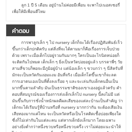
ลูก 1 ปี 5 เดือน อยู่บ้านไม่ค่อยมีเพื่อน จะพาไปเนอสเซอรี่
เพื่อให้มีเพื่อนดีไหม
คำตอบ
การพาลูกเล็ก ๆ ไป nursery เด็กก็จะได้เรื่องปฏิสัมพันธ์เร็ว
ขึ้นกว่าเด็กปกติครับ แต่สิ่งที่จะได้ตามมาก็คือเรื่องการเจ็บป่วย
ด้วย เพราะเมื่อเด็กไปอยู่รวมกันมากๆ ใครเป็นอะไรนิดหน่อยก็
จะติดกันไปหมด เด็กเล็ก ๆ ยิ่งเป็นหวัดบ่อยอยู่แล้ว บรรดาพี่ๆ วัย
สามสี่ขวบก็พอจะมีภูมิอยู่บ้าง แต่น้องเล็ก ๆ ขวบกว่า ๆ นี่สิครับที่
มักจะเป็นหวัดกันงอมแงม อันที่จริง เมื่อเด็กโตขึ้นเขาก็จะลด
การเอาตนเองเป็นที่ตั้งลงเรื่อย ๆ และจะเล่นกับเด็กคนอื่นเป็น
มากขึ้นตามลำดับ มันเป็นธรรมชาติของเขาเองอยู่แล้วครับ คำ
ตอบที่สมบูรณ์ของเรื่องการส่งเด็กเล็กไป nursery นี้คงไม่มี แต่
มันขึ้นกับการชั่งน้ำหนักผลดีผลเสียของแต่ละบ้านเป็นสำคัญ ว่า
เด็กจะได้เรียนรู้ที่บ้านหรือที่ nursery มากกว่ากัน จะต้องเสียเงิน
เสียทองมากแค่ไหน จะเป็นหวัดหรือเป็นโรคติดเชื้อบ่อยเพียงใด
ซี่งก็ไม่เท่ากันในแต่ละคน แต่หากเด็กยังเล็กมาก โดยเฉพาะ
อย่างยิ่งต่ำกว่าหนึ่งขวบหรือหนึ่งขวบครึ่ง เราไม่ค่อยแนะนำให้