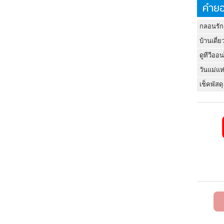
คำยอ
กลอนรัก
บ้านเดี่ย
ดูทีวีออ
วันแม่แห
เช็คพัสดุ