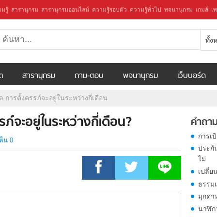
มรู้
สารานุกรม
สารานุกรมออนไลน์
ความรู้รอบตัว
ความรู้ทั่วไป
พจนานุกรม
เกมส์
เพ
ทั้
ีต
สารานุกรม
ถาม-ตอบ
พจนานุกรม
เว็บบอร์ด
 การตั้งครรภ์จะอยู่ในระหว่างกี่เดือน
ภ์จะอยู่ในระหว่างกี่เดือน?
คำถาม
การเบ
ห็น 0
ประกั
ไม่
เปลี่ย
ธรรมเ
มุกดา
นาฬิก