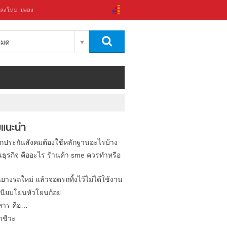
ลงใหม่
เพลง
งหมด
แนะนำ
ิกประกันสังคมต้องใช้หลักฐานอะไรบ้าง
นธุรกิจ คืออะไร ร้านค้า sme ควรทำหรือ
นยางรถใหม่ แล้วจอดรถทิ้งไว้ไม่ได้ใช้งาน
นียมโยนหัวโยนก้อย
หาร คือ…
าชีวะ