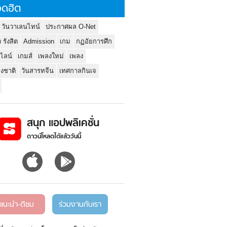
ดฮิต
 วันวาเลนไทน์
ประกาศผล O-Net
ว รังสิต
Admission
เกม
กฏอัยการศึก
นไลน์
เกมส์
เพลงใหม่
เพลง
่งชาติ
วันสารทจีน
เทศกาลกินเจ
สนุก แอปพลิเคชั่น
ดาวน์โหลดได้แล้ววันนี้
แนะนำ-ติชม
ร่วมงานกับเรา