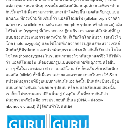
แต่ละคู่ของหน่วยพันธุกรรมนั้นจะมีสมบัติควบคุมลักษณะที่ตรงข้าม
กันขึ้นมาใช้เพื่อความกระชับและเข้าใจง่ายขึ้น เบตสันเรียกรูปแบบ
ลักษณะ ที่ตรงข้ามกันเช่นนี้ว่า แอลลีโลมอร์ฟ (allelomorph จากคำ
ผสมระหว่าง allele = ต่างกัน และ morph = รูปแบบหรือลักษณะ) เมื่อ
ได้ไซโกต (zygote) ที่เกิดจากการปฏิสนธิระหว่างเซลล์สืบพันธุ์ที่มีรูป
แบบของหน่วยพันธุกรรมตรงข้ามกัน ก็เรียกไซโกตนั้นว่า เฮเทโรไซ
โกต (heterozygote) และไซโกตที่เกิดจากการปฏิสนธิระหว่างเซลล์
สืบพันธุ์ที่มีรูปแบบของหน่วยพันธุกรรม อย่างเดียวกันก็เรียกว่า โฮโม
ไซโกต (homozygote) ในระยะแรกของวิชาพันธุศาสตร์จึง ได้ใช้คำ
ว่า แอลลีโลมอร์ฟ เพื่อบ่งบอกรูปแบบของหน่วยพันธุกรรมหรือยีน
ต่างๆ ซึ่งในเวลาต่อมา คำว่า แอลลีโลมอร์ฟ ก็หดสั้นเข้าเหลือเพียง
แอลลีล (allele) ทั้งนี้เพื่อความง่ายและความสะดวกในการใช้เรียก
หน่วยพันธุกรรมที่มีรูปแบบต่างกันนั่นเอง ดังนั้น ยีนแต่ละยีนจะมีรูป
แบบแตกต่างกันอย่างน้อย ๒ รูปแบบ หรือ ๒ แอลลีลเสมอ มิฉะนั้น
เราก็จะไม่ทราบเลยว่ามียีนนั้นอยู่ ปัจจุบัน เป็นที่ทราบกันดีว่า
พันธุกรรมหรือยีนคือ สารประกอบดีเอ็นเอ (DNA =
d
eoxy-
ribo
n
ucleic
a
cid) ที่รู้จักกันทั่วไปนั่นเอง