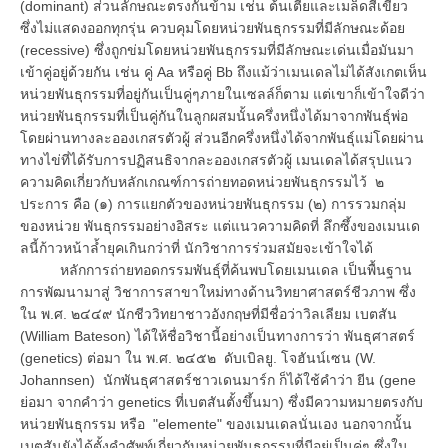
(dominant) ส่วนลักษณะตรงกันข้าม เช่น ต้นเตี้ยและเมล็ดสีเขียว
ซึ่งไม่แสดงออกทุกรุ่น ควบคุมโดยหน่วยพันธุกรรมที่มีลักษณะด้อย
(recessive) ซึ่งถูกข่มโดยหน่วยพันธุกรรมที่มีลักษณะเด่นเมื่อมันมา
เข้าคู่อยู่ด้วยกัน เช่น คู่ Aa หรือคู่ Bb ถึงแม้ว่าเมนเดลไม่ได้สังเกตเห็น
หน่วยพันธุกรรมที่อยู่กันเป็นคู่ๆภายในเซลล์ก็ตาม แต่เขาก็เข้าใจดีว่า
หน่วยพันธุกรรมที่เป็นคู่กันในลูกผสมนั้นครึ่งหนึ่งได้มาจากพันธุ์พ่อ
โดยผ่านทางละอองเกสรตัวผู้ ส่วนอีกครึ่งหนึ่งได้จากพันธุ์แม่โดยผ่าน
ทางไข่ที่ได้รับการปฏิสนธิจากละอองเกสรตัวผู้ เมนเดลได้สรุปแนว
ความคิดเกี่ยวกับหลักเกณฑ์การถ่ายทอดหน่วยพันธุกรรมไว้ ๒
ประการ คือ (๑) การแยกตัวของหน่วยพันธุกรรม (๒) การรวมกลุ่ม
ของหน่วย พันธุกรรมอย่างอิสระ แต่แนวความคิดที่ ลึกซึ้งของเมนเด
ลนี้ก้าวหน้าล้ำยุคเกินกว่าที่ นักวิชาการร่วมสมัยจะเข้าใจได้
หลักการถ่ายทอดกรรมพันธุ์ที่ค้นพบโดยเมนเดล เป็นพื้นฐาน
การพัฒนามาสู่ วิชาการสาขาใหม่ทางด้านวิทยาศาสตร์ชีวภาพ ซึ่ง
ใน พ.ศ. ๒๔๔๙ นักชีววิทยาชาวอังกฤษที่มีชื่อว่าวิลเลียม เบตสัน
(William Bateson) ได้ให้ชื่อวิชานี้อย่างเป็นทางการว่า พันธุศาสตร์
(genetics) ต่อมา ใน พ.ศ. ๒๔๕๒ ดับเบิลยู. โจฮันน์เซน (W.
Johannsen) นักพันธุศาสตร์ชาวเดนมาร์ก ก็ได้ใช้คำว่า ยีน (gene
ย่อมา จากคำว่า genetics ที่เบตสันตั้งขึ้นมา) ซึ่งมีความหมายตรงกับ
หน่วยพันธุกรรม หรือ "elemente" ของเมนเดลนั่นเอง นอกจากนั้น
เบตสันยังได้ตั้งคำศัพท์เกี่ยวกับหน่วยพันธุกรรมที่มีอยู่เป็นคู่ๆ ซึ่งใน