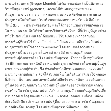
เกรกอร์ เมนเดล (Gregor Mendel) ได้รับการยกย่องว่าเป็นบิดาแห่ง
วิชาพันธุศาสตร์ (genetics) เพราะได้ค้นพบกฎการถ่ายทอด
พันธุกรรม ๒ ประการ จากผลของการทดลองเพื่อศึกษาการถ่ายทอด
พันธุกรรมในถั่วลันเตา ในบริเวณแปลงทดลองของโบสถ์ ที่เมืองบ
รึนน์ (Brunn) ประเทศออสเตรีย และได้รายงานผลการวิจัยดังกล่าว
ใน พ.ศ. ๒๔๐๘ นับได้ว่าเป็นการวิจัยทางชีววิทยาที่ยิ่งใหญ่ที่สุด อย่าง
หนึ่งในขณะนั้น เมนเดลได้แยกแยะ ไว้ชัดเจนระหว่างลักษณะ
กรรมพันธุ์ที่เขาใช้ คำว่า "merkmal" กับแนวความคิดเกี่ยวกับหน่วย
พันธุกรรมที่เขาใช้คำว่า "elemente" โดยเมนเดลคิดว่าหน่วย
พันธุกรรมนี้คงจะอยู่ภายในเซลล์ และมีส่วนควบคุมลักษณะ
กรรมพันธุ์ดังกล่าวด้วย โดยหน่วยพันธุกรรม ดังกล่าวนี้ปัจจุบันเรียก
ว่า
ยีน
เมนเดลตระหนักดีว่า หน่วยพันธุกรรมดังกล่าวนั้นจะอยู่เป็นคู่ๆ
มากมายหลายคู่ด้วยกัน ซึ่ง ต่างก็ทำหน้าที่ควบคุมลักษณะกรรมพันธุ์
มากมายหลายลักษณะ ดังที่ได้สังเกตเห็น ในถั่วลันเตาที่เขาใช้ทดลอง
ยิ่งไปกว่านั้น เมนเดลยังคาดคิดต่อไปอีกว่า หน่วยพันธุกรรมในแต่ละ
คู่นั้นคงจะควบคุมลักษณะกรรมพันธุ์ในแต่ละอย่างที่มีความแตกต่าง
ตรงข้ามกัน เช่น คู่ของ หน่วย A กับ a ควบคุมลักษณะต้นสูงกับต้นเตี้ย
ตามลำดับ หรือคู่ของหน่วย B กับ b ควบคุมลักษณะเมล็ดสี เหลือง
กับเมล็ดสีเขียว ลักษณะกรรมพันธุ์ที่แสดงออกทุกรุ่น เช่น ต้นสูงและ
เมล็ดสีเหลือง ควบคุมโดยหน่วยพันธุกรรมที่มีลักษณะเด่น