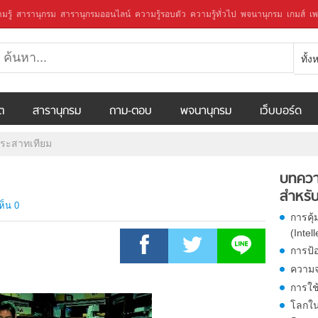
มรู้
สารานุกรม
สารานุกรมออนไลน์
ความรู้รอบตัว
ความรู้ทั่วไป
พจนานุกรม
เกมส์
เพ
ทั้
ีต
สารานุกรม
ถาม-ตอบ
พจนานุกรม
เว็บบอร์ด
ระสาทเทียม
บทควา
สำหรับ
ห็น 0
การคุ
(Intel
การป้
ความจร
การใช
โลกใน