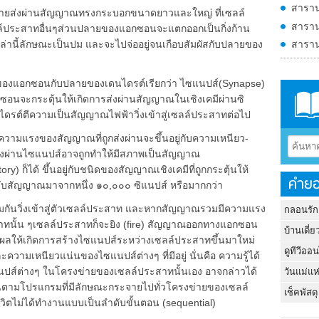
สาราน
่งผ่านสัญญาณทรงกระบอกขนาดยาวและใหญ่ ที่เซลล์
สาราน
์ประสาทอื่นๆส่วนปลายของแอกซอนจะแตกออกเป็นกิ่งก้าน
สาราน
หล่านี้ลักษณะเป็นปม และจะไปจ่ออยู่จนเกือบสัมผัสกับปลายของ
งแอกซอนกับปลายของเดนไดรต์เรียกว่า ไซแนปส์(Synapse)
ซอนจะกระตุ้นให้เกิดการส่งผ่านสัญญาณในเชิงเคมีผ่านซิ
ไดรต์ตีความเป็นสัญญาณไฟฟ้าวิ่งเข้าสู่เซลล์ประสาทต่อไป
งของสัญญาณที่ถูกส่งผ่านจะขึ้นอยู่กับความเหนียว-
ส่งผ่านไซแนปส์อาจถูกทำให้มีสภาพเป็นสัญญาณ
ry) ก็ได้ ขึ้นอยู่กับชนิดของสัญญาณเชิงเคมีที่ถูกกระตุ้นให้
คำยอ
รับสัญญาณมาจากหนึ่ง ๑๐,๐๐๐ ซิแนปส์ หรือมากกว่า
ิ่งเข้าสู่ตัวเซลล์ประสาท และหากสัญญาณรวมมีความแรง
กลอนรัก
สาทนั้น ๆเซลล์ประสาทก็จะยิง (fire) สัญญาณออกทางแอกซอน
บ้านเดี่ย
ะมีผลให้เกิดการสร้างไซแนปส์ระหว่างเซลล์ประสาทขึ้นมาใหม่
ดูทีวีออ
ความเหนียวแน่นของไซแนปส์ต่างๆ ที่มีอยู่ นั่นคือ ความรู้ได้
นปส์ต่างๆ ในโครงข่ายของเซลล์ประสาทนั้นเอง อาจกล่าวได้
วันแม่แห
านตามโปรแกรมที่มีลักษณะกระจายไปทั่วโครงข่ายของเซลล์
เช็คพัสดุ
ิตไม่ได้ทำงานแบบเป็นลำดับขั้นตอน (sequential)