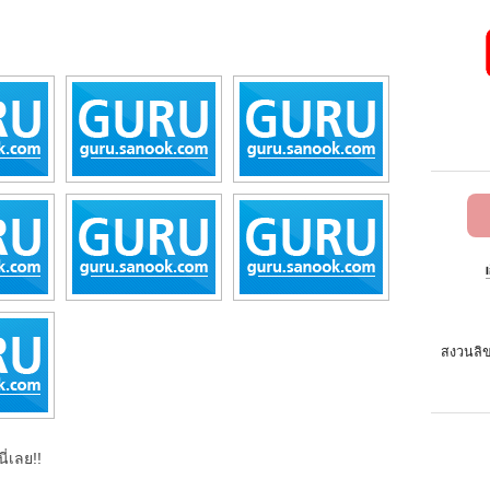
สงวนลิข
ี่เลย!!