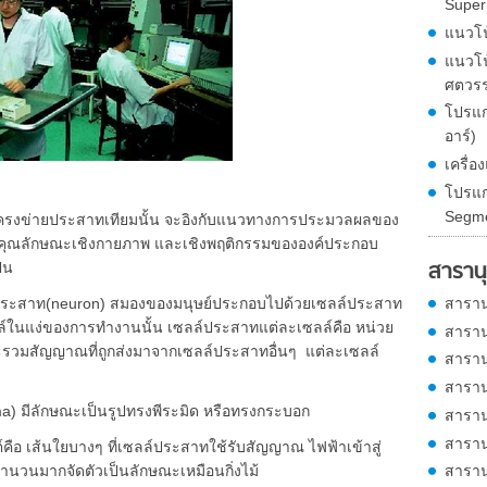
Super
แนวโ
แนวโน
ศตวรร
โปรแก
อาร์)
เครื่
โปรแก
Segme
ยประสาทเทียมนั้น จะอิงกับแนวทางการประมวลผลของ
จในคุณลักษณะเชิงกายภาพ และเชิงพฤติกรรมขององค์ประกอบ
สารานุ
็น
สาราน
าท(neuron) สมองของมนุษย์ประกอบไปด้วยเซลล์ประสาท
์ในแง่ของการทำงานนั้น เซลล์ประสาทแต่ละเซลล์คือ หน่วย
สาราน
รวมสัญญาณที่ถูกส่งมาจากเซลล์ประสาทอื่นๆ แต่ละเซลล์
สาราน
สาราน
) มีลักษณะเป็นรูปทรงพีระมิด หรือทรงกระบอก
สาราน
สาราน
เส้นใยบางๆ ที่เซลล์ประสาทใช้รับสัญญาณ ไฟฟ้าเข้าสู่
สาราน
นวนมากจัดตัวเป็นลักษณะเหมือนกิ่งไม้