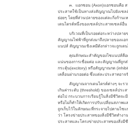
๓. แอกซอน (Axon)แอกซอนคือ สายส
ประสาทใช้เป็นทางส่งสัญญาณไปยังเซลล
ย่อยๆ โดยที่ส่วนปลายของแต่ละกิ่งก้านเ
เดนไดรต์หนึ่งของเซลล์ประสาทเซลล์อื่น
บริเวณที่เป็นรอยต่อระหว่างปลายขอ
สัญญาณไฟฟ้าที่ถูกส่งมาถึงปลายของแอก
แนปส์ สัญญาณเชิงเคมีดังกล่าวจะถูกเดน
คุณลักษณะสำคัญของไซแนปส์คือความแร
แน่นของการเชื่อมต่อ และสัญญาณที่ถูก
กระตุ้น(excitory) หรือสัญญาณกด (inhibito
เคลื่อนผ่านรอยต่อ ซึ่งแต่ละประสาทอาจ
สัญญาณจากเดนไดรต์ต่างๆ จะรวมกันว
เกินค่าระดับ (threshold) ของเซลล์ประ
ต่อไป กระบวนการเรียนรู้ในสิ่งมีชีวิตจ
หรือไม่ก็ทำให้เกิดการปรับเปลี่ยนสภาพและ
ถูกเก็บไว้ในลักษณะที่กระจายไปตามไซแ
ว่า โครงข่ายประสาทของสิ่งมีชีวิตทำง
ประสาทและโครงข่ายประสาทของสิ่งมีชีว