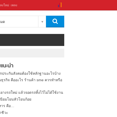
ลงใหม่
เพลง
งหมด
แนะนำ
ิกประกันสังคมต้องใช้หลักฐานอะไรบ้าง
นธุรกิจ คืออะไร ร้านค้า sme ควรทำหรือ
นยางรถใหม่ แล้วจอดรถทิ้งไว้ไม่ได้ใช้งาน
นียมโยนหัวโยนก้อย
หาร คือ…
าชีวะ