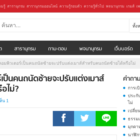
มรู้
สารานุกรม
สารานุกรมออนไลน์
ความรู้รอบตัว
ความรู้ทั่วไป
พจนานุกรม
เกมส์
เพ
ทั้
ีต
สารานุกรม
ถาม-ตอบ
พจนานุกรม
เว็บบอร์ด
่นคอมพิวเตอร์เป็นคนถนัดซ้ายจะปรับแต่งเมาส์สำหรับคนถนัดซ้ายได้หรือไม่
์เป็นคนถนัดซ้ายจะปรับแต่งเมาส์
คำถาม
ือไม่?
การเบ
ประกั
ห็น 1
ไม่
เปลี่ย
ธรรมเ
มุกดา
นาฬิก