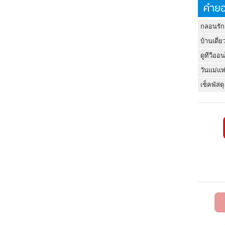
คำยอ
กลอนรัก
บ้านเดี่ย
ดูทีวีออ
วันแม่แห
เช็คพัสดุ