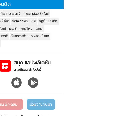
ดฮิต
 วันวาเลนไทน์
ประกาศผล O-Net
ว รังสิต
Admission
เกม
กฏอัยการศึก
นไลน์
เกมส์
เพลงใหม่
เพลง
่งชาติ
วันสารทจีน
เทศกาลกินเจ
สนุก แอปพลิเคชั่น
ดาวน์โหลดได้แล้ววันนี้
แนะนำ-ติชม
ร่วมงานกับเรา