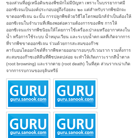
ของส่วนที่อยู่เหนือดินของพืชมักไม่มีปัญหา เพราะในบรรยากาศมี
ออกซิเจนเป็นองค์ประกอบอยู่ถึงร้อยละ ๒๐ แต่สำหรับรากพืชมักจะ
ขาดออกซิเจน ฉะนั้น การปลูกพืชด้วยวิธีไฮโดรพอนิกส์จำเป็นต้องให้
ออกซิเจนในจำนวนที่เพียงพอต่อความต้องการของพืช การให้
ออกซิเจนแก่รากพืชนิยมให้โดยการใช้เครื่องเป่าลมหรืออากาศลงใน
น้ำ หรือการใช้ระบบ น้ำหมุนเวียน และระบบน้ำตก ผลที่เกิดจากการ
ที่รากพืชขาดออกซิเจน ร่วมด้วยการสะสมของก๊าซ
คาร์บอนไดออกไซด์ที่รากพืชคายออกมารอบๆบริเวณราก รวมทั้งการ
สะสมของก๊าซเอทิลีนที่พืชปลดปล่อย จะทำให้เกิดภาวะรากสีน้ำตาล
(root browning) และรากตาย (root death) ในที่สุด ส่วนรากเน่าเกิด
จากการรบกวนของจุลินทรีย์