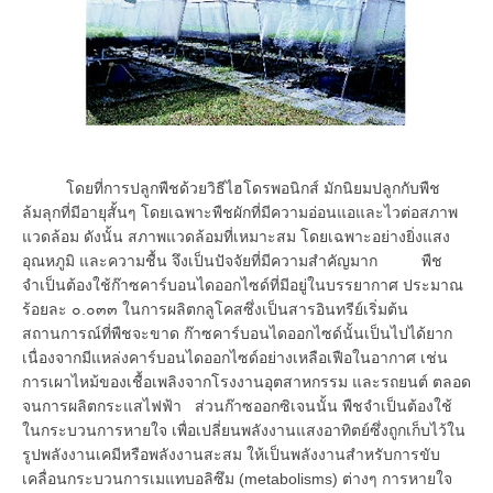
โดยที่การปลูกพืชด้วยวิธีไฮโดรพอนิกส์ มักนิยมปลูกกับพืช
ล้มลุกที่มีอายุสั้นๆ โดยเฉพาะพืชผักที่มีความอ่อนแอและไวต่อสภาพ
แวดล้อม ดังนั้น สภาพแวดล้อมที่เหมาะสม โดยเฉพาะอย่างยิ่งแสง
อุณหภูมิ และความชื้น จึงเป็นปัจจัยที่มีความสำคัญมาก พืช
จำเป็นต้องใช้ก๊าซคาร์บอนไดออกไซด์ที่มีอยู่ในบรรยากาศ ประมาณ
ร้อยละ ๐.๐๓๓ ในการผลิตกลูโคสซึ่งเป็นสารอินทรีย์เริ่มต้น
สถานการณ์ที่พืชจะขาด ก๊าซคาร์บอนไดออกไซด์นั้นเป็นไปได้ยาก
เนื่องจากมีแหล่งคาร์บอนไดออกไซด์อย่างเหลือเฟือในอากาศ เช่น
การเผาไหม้ของเชื้อเพลิงจากโรงงานอุตสาหกรรม และรถยนต์ ตลอด
จนการผลิตกระแสไฟฟ้า ส่วนก๊าซออกซิเจนนั้น พืชจำเป็นต้องใช้
ในกระบวนการหายใจ เพื่อเปลี่ยนพลังงานแสงอาทิตย์ซึ่งถูกเก็บไว้ใน
รูปพลังงานเคมีหรือพลังงานสะสม ให้เป็นพลังงานสำหรับการขับ
เคลื่อนกระบวนการเมแทบอลิซึม (metabolisms) ต่างๆ การหายใจ