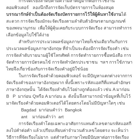
การจัดเรียงลำดับคำมีความสำคัญมากต่อการใช้งาน
คอมพิวเตอร์ ลองนึกถึงการจัดเก็บบัตรรายการในห้องสมุด
บรรณารักษ์จำเป็นต้องจัดเรียงบัตรรายการไว้ให้ผู้ค้นหาใช้งาน
ได้
สะดวก การจัดเรียงมักจะจัดเรียงตามลำดับตัวอักษรตามกฎเกณฑ์
ของพจนานุกรม เพื่อให้ผู้คุ้นเคยกับระบบการจัดเรียง สามารถทำการ
เลือกข้อมูลไปใช้ได้ง่าย
สำหรับการประมวลผลข้อมูลภาษาไทยก็เช่นเดียวกันกับการ
ประมวลผลข้อมูลภาษาอังกฤษ ที่จำเป็นจะต้องมีการจัดเรียงคำ เช่น
การจัดลำดับรายนามผู้ใช้โทรศัพท์ การจัดทำรายการซื้อหนังสือ การ
จัดทำรายการบัตรคนไข้ การจัดทำบัตรประชาชน ฯลฯ การใช้ภาษา
ไทยจึงเกี่ยวข้องกับการจัดเรียงคำอยู่มิใช่น้อย
ในการจัดเรียงคำด้วยคอมพิวเตอร์ จะมีปัญหาแตกต่างจากการ
จัดเรียงคำของภาษาอังกฤษมาก ทั้งนี้เพราะรหัสแอสกีที่แทนคำอักษร
ภาษาอังกฤษนั้น ได้จัดเรียงลำดับไว้อย่างถูกต้องแล้ว เช่น A มาก่อน
B P มาก่อน Qหรือ A มาก่อน a ดังนั้นจึงสามารถนำข้อมูลที่เก็บไว้
มาจัดเรียงคำด้วยคอมพิวเตอร์ได้โดยตรงโดยไม่มีปัญหาใดๆ เช่น
Bagdad มาก่อนคำว่า Bangkok
ant มาก่อนคำว่า art
การจัดเรียงคำโดยเฉพาะอาศัยการแทนตัวเลขตามรหัสแอสกี
ลงไปคำต่อคำ แล้วเปรียบเทียบค่าจำนวนตัวเลขโดยตรง จะเห็นว่า
วิธีการที่จัดเรียงไม่ยาก แต่สำหรับภาษาไทยมีปัญหาต่อการจัดเรียง