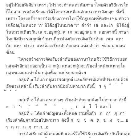
อยู่ไม่น้อยทีเดียว เพราะไม่ว่าจะกำหนดรหัสภาษาไทยด้วยวิธีการใด
ก็ไม่สามารถจัดเรียงค่าได้โดยตรงเหมือนอักษรภาษาอังกฤษ ทั้งนี้
เพราะโครงสร้างการจัดเรียงภาษาไทยใช้กฎเกณฑ์พิเศษ เช่น คำว่า
เกลืออยู่ในหมวด "ก" มิได้อยู่ในหมวด "เ" คำว่า เส และเก มิได้อยู่
ในหมวดเดียวกัน เส จะอยู่กลุ่ม ส เก จะอยู่กลุ่ม ก นอกจากนี้ ภาษา
ไทยยังมีวรรณยุกต์เข้ามาเกี่ยวข้องกับการจัดเรียงด้วย เช่น แห่ง
กับ แหง่ คำว่า แหง่ต้องเรียงลำดับก่อน แห่ง คำว่า ข่อน มาก่อน
ข้อน
โครงสร้างการจัดเรียงลำดับของภาษาไทย จึงใช้วิธีการแยก
กลุ่มคำอักขระออกเป็น ๓ กลุ่ม แต่ละกลุ่มจะเรียงน้ำหนักเฉพาะใน
กลุ่มของตนเท่านั้น กลุ่มทั้งสามประกอบด้วย
กลุ่มที่ ๑ ได้แก่ กลุ่มวรรณยุกต์ และอักษรพิเศษที่ประกอบด้วย
อักขระเหล่านี้ เรียงลำดับจากน้อยไปหามาก ดังนี้ ฯ ๆ ็ ่ ้
๊ ๋ ์
กลุ่มที่ ๒ ได้แก่ สระต่างๆ เรียงลำดับจากน้อยไปหามาก ดังนี้
ะ า ำ ิ ี ึ ื ุ ู เ แ โ ใ และ ไ
กลุ่มที่ ๓ ได้แก่ พยัญชนะทั้งหมด รวมทั้งตัว ฤ ฤๅ ฦ ฦๅ
เรียงลำดับจากน้อยไปหามาก ดังนี้ ก ข ฃ ค ฅ ฆ ง จ.....ย
ร ฤ ฤๅ ล ฦ ฦๅ ว...ฮ
การจัดเรียงคำด้วยคอมพิวเตอร์จึงใช้วิธีการจัดเรียงกันในกลุ่ม