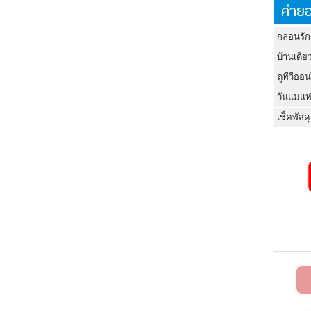
คำยอ
กลอนรัก
บ้านเดี่ย
ดูทีวีออ
วันแม่แห
เช็คพัสดุ