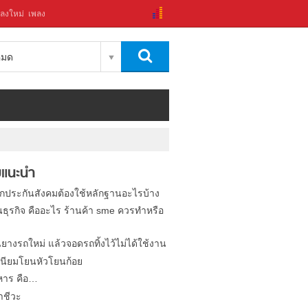
ลงใหม่
เพลง
งหมด
แนะนำ
ิกประกันสังคมต้องใช้หลักฐานอะไรบ้าง
นธุรกิจ คืออะไร ร้านค้า sme ควรทำหรือ
นยางรถใหม่ แล้วจอดรถทิ้งไว้ไม่ได้ใช้งาน
นียมโยนหัวโยนก้อย
หาร คือ…
าชีวะ