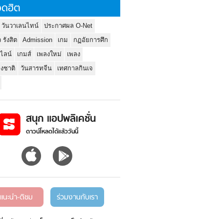
ดฮิต
 วันวาเลนไทน์
ประกาศผล O-Net
ว รังสิต
Admission
เกม
กฏอัยการศึก
นไลน์
เกมส์
เพลงใหม่
เพลง
่งชาติ
วันสารทจีน
เทศกาลกินเจ
สนุก แอปพลิเคชั่น
ดาวน์โหลดได้แล้ววันนี้
แนะนำ-ติชม
ร่วมงานกับเรา