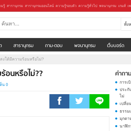
มรู้
สารานุกรม
สารานุกรมออนไลน์
ความรู้รอบตัว
ความรู้ทั่วไป
พจนานุกรม
เกมส์
เพ
ทั้
ีต
สารานุกรม
ถาม-ตอบ
พจนานุกรม
เว็บบอร์ด
สงใต้มีความร้อนหรือไม่?
ร้อนหรือไม่??
คำถาม
การเบ
ห็น 0
ประกั
ไม่
เปลี่ย
ธรรมเ
มุกดา
นาฬิก