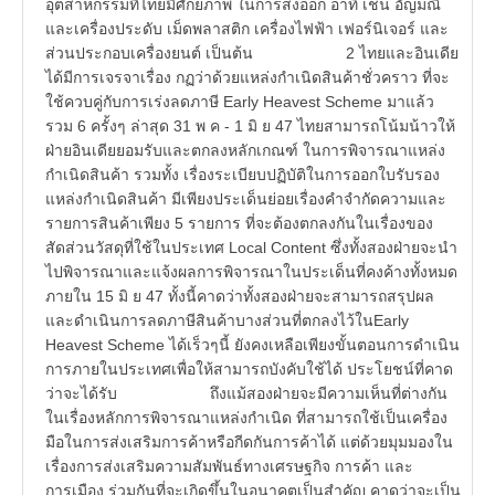
อุตสาหกรรมที่ไทยมีศักยภาพ ในการส่งออก อาทิ เช่น อัญมณี
และเครื่องประดับ เม็ดพลาสติก เครื่องไฟฟ้า เฟอร์นิเจอร์ และ
ส่วนประกอบเครื่องยนต์ เป็นต้น 2 ไทยและอินเดีย
ได้มีการเจรจาเรื่อง กฏว่าด้วยแหล่งกำเนิดสินค้าชั่วคราว ที่จะ
ใช้ควบคู่กับการเร่งลดภาษี Early Heavest Scheme มาแล้ว
รวม 6 ครั้งๆ ล่าสุด 31 พ ค - 1 มิ ย 47 ไทยสามารถโน้มน้าวให้
ฝ่ายอินเดียยอมรับและตกลงหลักเกณฑ์ ในการพิจารณาแหล่ง
กำเนิดสินค้า รวมทั้ง เรื่องระเบียบปฏิบัติในการออกใบรับรอง
แหล่งกำเนิดสินค้า มีเพียงประเด็นย่อยเรื่องคำจำกัดความและ
รายการสินค้าเพียง 5 รายการ ที่จะต้องตกลงกันในเรื่องของ
สัดส่วนวัสดุที่ใช้ในประเทศ Local Content ซึ่งทั้งสองฝ่ายจะนำ
ไปพิจารณาและแจ้งผลการพิจารณาในประเด็นที่คงค้างทั้งหมด
ภายใน 15 มิ ย 47 ทั้งนี้คาดว่าทั้งสองฝ่ายจะสามารถสรุปผล
และดำเนินการลดภาษีสินค้าบางส่วนที่ตกลงไว้ในEarly
Heavest Scheme ได้เร็วๆนี้ ยังคงเหลือเพียงขั้นตอนการดำเนิน
การภายในประเทศเพื่อให้สามารถบังคับใช้ได้ ประโยชน์ที่คาด
ว่าจะได้รับ ถึงแม้สองฝ่ายจะมีความเห็นที่ต่างกัน
ในเรื่องหลักการพิจารณาแหล่งกำเนิด ที่สามารถใช้เป็นเครื่อง
มือในการส่งเสริมการค้าหรือกีดกันการค้าได้ แต่ด้วยมุมมองใน
เรื่องการส่งเสริมความสัมพันธ์ทางเศรษฐกิจ การค้า และ
การเมือง ร่วมกันที่จะเกิดขึ้นในอนาคตเป็นสำคัญ คาดว่าจะเป็น