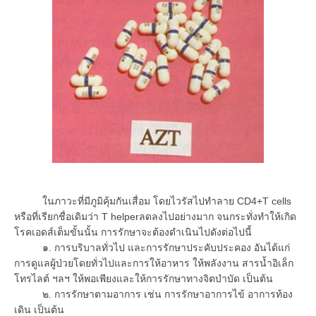
ในภาวะที่มีภูมิคุ้มกันเสื่อม โดยไวรัสไปทำลาย CD4+T cells
หรือที่เรียกชื่อเดิมว่า T helperลดลงไปอย่างมาก จนกระทั่งทำให้เกิด
โรคเอดส์เต็มขั้นนั้น การรักษาจะต้องดำเนินไปดังต่อไปนี้
๑. การบริบาลทั่วไป และการรักษาประคับประคอง อันได้แก่
การดูแลผู้ป่วยโดยทั่วไปและการให้อาหาร ให้พลังงาน สารน้ำอิเล็ก
โทรไลต์ ฯลฯ ให้พอเพียงและให้การรักษาทางจิตบำบัด เป็นต้น
๒. การรักษาตามอาการ เช่น การรักษาอาการไข้ อาการท้อง
เดิน เป็นต้น