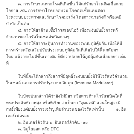
๓. การรักษาเฉพาะโรคที่เกิดขึ้น ได้แก่รักษาโรคติดเชื้อฉวย
โอกาส เช่น การรักษาโรคปอดบวม โรคติดเชื้อแคนดิดา
โรคระบบประสาทและรักษาโรคมะเร็ง โดยการฉายรังสี หรือเคมี
บำบัดเป็นต้น
๔. การให้ยาต้านเชื้อไวรัสเอชไอวี เพื่อระงับยับยั้งการทวี
จำนวนของไวรัสในเซลล์ชนิดต่างๆ
๕. การให้ยากระตุ้นการทำงานของระบบภูมิคุ้มกัน เพื่อให้มี
การสร้างหรือเสริมปรับปรุงระบบภูมิคุ้มกันที่เสียไปให้ฟื้นกลับมา
ใหม่ แม้ว่าจะไม่ดีขึ้นเท่าเดิม ก็ดีกว่าปล่อยให้ภูมิคุ้มกันเสื่อมอย่างเต็ม
ที่
ในที่นี้จะได้กล่าวถึงสารที่มีฤทธิ์ระงับยับยั้งมิให้ไวรัสทวีจำนวน
ในเซลล์ และสารปรับปรุงระบบอิมมูน (Immune Modulator)
ในปัจจุบันกล่าวได้ว่ายังไม่มียา หรือสารต้านไวรัสชนิดใดที่
ทรงประสิทธิภาพสูง หรือที่เรียกว่าเป็นยา "อุดมคติ" ส่วนใหญ่จะมี
ฤทธิ์เพียงแต่ยับยั้งการเจริญเพิ่มจำนวนของไวรัสเท่านั้น ๑. อิน
เตอร์เฟอรอน
๒. อินเตอร์ลิวคิน-๒, อินเตอร์ลิวคิน -๑๐
๓. อิมูไธออล หรือ DTC