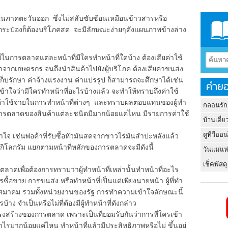
คตะวันออก ซึ่งไม่สลับซับซ้อนเหมือนข้าวสารหรือ
กระป๋องก็ต้องบริโภคสด จะมีลักษณะง่ายๆดังแผนภาพข้างล่าง
ในการตลาดแต่ละหน้าที่มีใครทำหน้าที่ใดบ้าง ต้องเสียค่าใช้
าจากเกษตรกร จนถึงนำสินค้าไปยังผู้บริโภค ต้องเสียค่าขนส่ง
็บรักษา ค่าจ้างแรงงาน ค่าแปรรูป ก็สามารถจะศึกษาได้เช่น
คำยอ
าใจว่ามีใครทำหน้าที่อะไรบ้างแล้ว จะทำให้ทราบถึงค่าใช้
รวมค่าใช้จ่ายในการทำหน้าที่ต่างๆ และทราบผลตอบแทนของผู้ทำ
กลอนรัก
นการตลาดของสินค้าแต่ละชนิดมีมากน้อยแค่ไหน มีรายการค่าใช้
บ้านเดี่ย
ดูทีวีออ
เช่นพ่อค้าที่รับซื้อหัวมันสดจากชาวไร่มันสำปะหลังแล้ว
อกิโลกรัม แยกตามหน้าที่หลักของการตลาดจะมีดังนี้
วันแม่แห
เช็คพัสดุ
ตลาดเพื่อต้องการทราบว่าผู้ทำหน้าที่เหล่านั้นทำหน้าที่อะไร
ซื้อขาย การขนส่ง หรือทำหน้าที่เป็นแต่เพียงนายหน้า ผู้ที่ทำ
ษัท สมาคม รวมทั้งหน่วยงานของรัฐ การทำความเข้าใจลักษณะนี้
าง จำเป็นหรือไม่ที่ต้องมีผู้ทำหน้าที่ดังกล่าว
งของการตลาด เพราะเป็นที่ยอมรับกันว่าการที่ใครเข้า
รมากน้อยแค่ไหน ทำหน้าที่แล้วมีประสิทธิภาพหรือไม่ ขึ้นอยู่