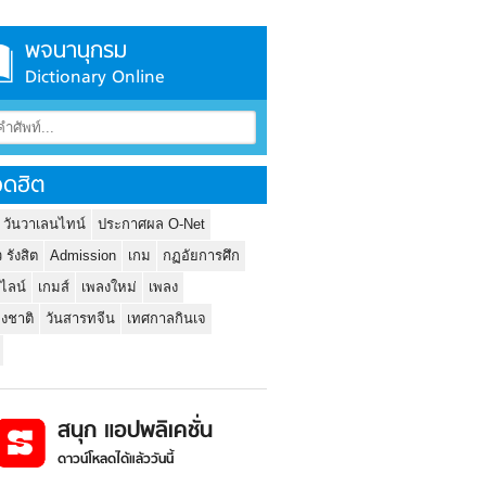
พจนานุกรม
Dictionary Online
ดฮิต
 วันวาเลนไทน์
ประกาศผล O-Net
ว รังสิต
Admission
เกม
กฏอัยการศึก
นไลน์
เกมส์
เพลงใหม่
เพลง
่งชาติ
วันสารทจีน
เทศกาลกินเจ
สนุก แอปพลิเคชั่น
ดาวน์โหลดได้แล้ววันนี้