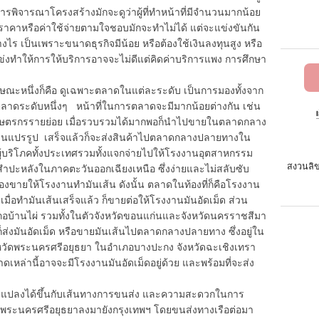
รพิจารณาโครงสร้างมักจะดูว่าผู้ที่ทำหน้าที่มีจำนวนมากน้อย
คาหรือค่าใช้จ่ายตามใจชอบมักจะทำไม่ได้ แต่จะแข่งขันกัน
างไร เป็นเพราะขนาดธุรกิจมีน้อย หรือต้องใช้เงินลงทุนสูง หรือ
ู่แข่งทำให้การให้บริการอาจจะไม่ดีแต่คิดค่าบริการแพง การศึกษา
ึ่งก็คือ ดูเฉพาะตลาดในแต่ละระดับ เป็นการมองทั้งจาก
ในตลาดระดับหนึ่งๆ หน้าที่ในการตลาดจะมีมากน้อยต่างกัน เช่น
กเกษตรกรรายย่อย เมื่อรวบรวมได้มากพอก็นำไปขายในตลาดกลาง
งงานแปรรูป เสร็จแล้วก็จะส่งสินค้าไปตลาดกลางปลายทางใน
ังผู้บริโภคทั้งประเทศรวมทั้งแจกจ่ายไปให้โรงงานอุตสาหกรรม
สงวนลิข
ำปะหลังในภาคตะวันออกเฉียงเหนือ ซึ่งง่ายและไม่สลับซับ
ต้องขายให้โรงงานทำมันเส้น ดังนั้น ตลาดในท้องที่ก็คือโรงงาน
ตเมื่อทำมันเส้นเสร็จแล้ว ก็ขายต่อให้โรงงานมันอัดเม็ด ส่วน
เภอบ้านไผ่ รวมทั้งในตัวจังหวัดขอนแก่นและจังหวัดนครราชสีมา
ก็ส่งมันอัดเม็ด หรือขายมันเส้นไปตลาดกลางปลายทาง ซึ่งอยู่ใน
วัดพระนครศรีอยุธยา ในอำเภอบางปะกง จังหวัดฉะเชิงเทรา
ดเหล่านี้อาจจะมีโรงงานมันอัดเม็ดอยู่ด้วย และพร้อมที่จะส่ง
ลงได้ขึ้นกับเส้นทางการขนส่ง และความสะดวกในการ
ากพระนครศรีอยุธยาลงมายังกรุงเทพฯ โดยขนส่งทางเรือต่อมา