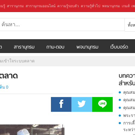
มรู้
สารานุกรม
สารานุกรมออนไลน์
ความรู้รอบตัว
ความรู้ทั่วไป
พจนานุกรม
เกมส์
เพ
ทั้
ีต
สารานุกรม
ถาม-ตอบ
พจนานุกรม
เว็บบอร์ด
มเข้าใจระบบตลาด
บตลาด
บทควา
สำหรับ
ห็น 0
คุณสม
คุณสม
คุณสม
พระรา
การเล
ระหว่