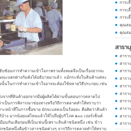
การเลี
การเลี
การเลี
คุณสม
คุณสม
สารานุ
สาราน
สาราน
ซ้อนการทำความเข้าใจภาพรวมทั้งหมดจึงเป็นเรื่องยากจะ
สาราน
ักษณะแตกต่างกันดังได้อธิบายมาแล้ว แม้กระทั่งในสินค้าแต่ละ
สาราน
ธีดังนั้นในการทำความเข้าใจอาจจะต้องใช้หลายวิธีประกอบ เช่น
สาราน
สาราน
ังจากที่สินค้าออกจากมือผู้ผลิตได้ผ่านขั้นตอนการตลาดไป
สาราน
กันดีว่าเป็นการพิจารณาช่องทางหรือวิถีการตลาดทำให้ทราบว่า
สาราน
าะหน้าที่ในการซื้อขาย มักจะแสดงเป็นร้อยละ คือคิดว่าสินค้า
้บ้าง มากน้อยแค่ไหนแล้วให้ไปถึงผู้บริโภค ๑๐๐ เปอร์เซ็นต์
สาราน
ือนกันเสียก่อนที่เป็นเช่นนี้เพราะสินค้าชนิดหนึ่ง เช่น ข้าว
สาราน
ค้าอีกชนิดหนึ่งคือข้าวสารชนิดต่างๆ จากวิถีการตลาดทำให้ทราบ