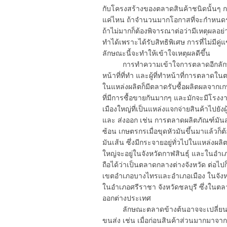
กับโครงสร้างของตลาดสินค้าชนิดนั้นๆ กา
แค่ไหน ถ้าจำนวนมากโอกาสที่จะกำหนดรา
ถ้าไม่มากก็ต้องพิจารณาต่อว่ามีเหตุผลอย่
ทำได้เพราะได้รับสิทธิพิเศษ การที่ไม่มีค
ลักษณะนี้จะทำให้เข้าใจเหตุผลดีขึ้น
การทำความเข้าใจการตลาดอีกลักษณะหน
หน้าที่ที่ทำ และผู้ที่ทำหน้าที่การตลาด
ในแหล่งผลิตก็มีตลาดรับซื้อผลิตผลจา
ที่มีการซื้อขายกันมากๆ และมักจะมีโร
เมืองใหญ่ที่เป็นแหล่งแจกจ่ายสินค้าไปย
และ ส่งออก เช่น การตลาดผลิตภัณฑ์มันส
ซ้อน เกษตรกรเมื่อขุดหัวมันขึ้นมาแล้วก็
มันเส้น ซึ่งมีกระจายอยู่ทั่วไปในแหล่งผลิ
ใหญ่จะอยู่ในจังหวัดกาฬสินธุ์ และในอำ
ถือได้ว่าเป็นตลาดกลางต่างจังหวัด ต่อไป
เขตอำเภอบางไทรและอำเภอเมือง ในจังห
ในอำเภอศรีราชา จังหวัดชลบุรี ซึ่งในตลา
ออกต่างประเทศ
ลักษณะตลาดข้างต้นอาจจะเปลี่ยนแป
ขนส่ง เช่น เมื่อก่อนสินค้าส่วนมากมาจ