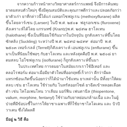
จากความก้าวหน้าทางวิทยาศาสตร์การแพทย์ จึงมีการค้นพบ
ยาดมสลบตัวใหม่ๆ ซึ่งมีคุณสมบัติและคุณภาพดีกว่าและปลอดภัยกว่า
ยาตัวเก่า ยาที่กล่าวนี้ได้แก่ เมทอกไซฟลูเรน (methoxyflurane) ผลิต
ขึ้นโดยลาร์เซน (Larsen) ในปี พ.ศ. ๒๕๐๑ ฟลูรอกเซน (fluroxene)
สังเคราะห์ได้โดย แกรนทซ์ (Krantz)พ.ศ. ๒๔๙๗ ฮาโลเทน
(halothane) ซึ่งเป็นที่นิยมใช้กันมากในปัจจุบัน ถูกสังเคราะห์ขึ้นโดย
ซักคลิง (Suckling) ระหว่างปี พ.ศ. ๒๔๙๔-๒๔๙๙ ต่อมาปี พ.ศ.
๒๕๐๓ เทอร์เรลล์ (Terrell)ก็สังเคราะห์ เอนฟลูเรน (enflurane) ขึ้น
มาเป็นที่นิยมใช้พอๆ กับฮาโลเทน และหลังสุดคือปี พ.ศ. ๒๕๐๘ ยา
ดมสลบ ไอโซฟลูเรน (isoflurane) ก็ถูกสังเคราะห์ขึ้นมา
ในประเทศไทย การดมยาในสมัยแรกเราใช้อีเทอร์ และ
คลอโรฟอร์ม ต่อมาเมื่อมียาตัวใหม่ที่ออกฤทธิ์เร็วกว่า ดีกว่ามีผล
แทรกซ้อนเกิดขึ้นน้อยกว่าก็ได้นำมาใช้แทน ยาเหล่านั้น มีทั้งยาให้ดม
สลบ เช่น ฮาโลเทน ใช้ร่วมกับ ไนทรัสออกไซด์ ยาฉีดเข้าหลอดเลือด
ดำ เช่น ไทโอเพนโทน วาเลียม มอร์ฟีน เฟนตานีล (thiopentone,
valium, morphine, fentanyl) ใช้ร่วมกับยาหย่อนกล้ามเนื้อ และในผู้
ป่วยที่มีข้อบ่งชี้ในการให้ยาชาเฉพาะที่ก็ใช้ยาชาไลโดเคน และ บิวปิ
วาเคน ซึ่งได้ผลดี
มีอยู่ ๒ วิธี คือ