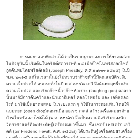
การดมยาสลบที่กล่าวได้ว่าเป็นรากฐานของการให้ยาดมสลบ
ในปัจจุบันนี้ เริ่มต้นในคริสต์ศตวรรษที่ ๑๘ เมื่อก๊าซไนทรัสออกไซด์
ถูกค้นพบโดยพริสต์เลย์ (Joseph Priestley, ค.ศ.๑๗๓๓-๑๘๐๔) ในปี
พ.ศ. ๒๓๑๕ แต่ในเวลานั้นยังไม่ทราบว่าก๊าซตัวนี้มีคุณสมบัติระงับ
ความเจ็บปวดได้ จนกระทั่งในปี พ.ศ.๒๓๔๓ เดวี จึงค้นพบฤทธิ์ระงับ
ความเจ็บปวด และเรียกก๊าซนี้ว่าก๊าซหัวเราะ (laughing gas) ต่อจาก
นั้นมาก็มีการค้นคว้าและนำเอาอีเทอร์ คลอโรฟอร์ม และ เอทิลคลอ
ไรด์ มาใช้เป็นยาดมสลบ ในระยะแรก ๆ ก็ใช้ในการถอนฟัน โดยให้
แบบหยด (open drop)ต่อมาเมื่อ ฮอเรซ เวลส์ สร้างเครื่องดมยาด้าย
ก๊าซไนทรัสออกไซด์ได้ (พ.ศ. ๒๓๘๗) จึงเป็นความคิดริเริ่มของนัก
วิทยาศาสตร์ที่จะประดิษฐ์เครื่องดมยาขึ้นมา ซึ่ง เซอร์ เฟรเดริก เฮวิ
ตต์ (Sir Frederic Hewitt, ค.ศ. ๑๘๘๗) ได้ประดิษฐ์เครื่องดมยาเครื่อง
แรกขึ้น แต่ในเวลานั้นก็ไม่เป็นที่นิยมใช้ เพราะแพทย์ส่วนมากยังนิยม