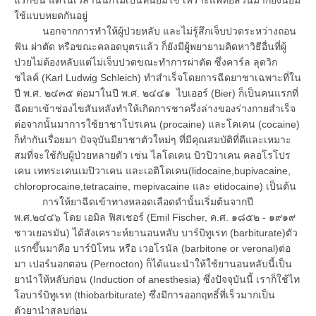
ใช้แบบหยดกันอยู่
นอกจากการทำให้ผู้ป่วยหลับ และไม่รู้สึกเจ็บปวดระหว่างถอน
ฟัน ผ่าตัด หรือขณะคลอดบุตรแล้ว ก็ยังมีผู้พยายามคิดหาวิธีอื่นที่ผู้
ป่วยไม่ต้องหลับแต่ไม่เจ็บปวดขณะทำการผ่าตัด ซึ่งคาร์ล ลุดวิก
ชไลค์ (Karl Ludwig Schleich) ทำสำเร็จโดยการฉีดยาชาเฉพาะที่ใน
ปี พ.ศ. ๒๔๓๕ ต่อมาในปี พ.ศ. ๒๔๔๑ ไบเออร์ (Bier) ก็เป็นคนแรกที่
ฉีดยาเข้าช่องไขสันหลังทำให้เกิดการชาครึ่งล่างของร่างกายสำเร็จ
ต่อจากนั้นมาการใช้ยาชาโปรเคน (procaine) และโคเคน (cocaine)
ก็ทำกันเรื่อยมา ปัจจุบันมียาชาตัวใหม่ๆ ที่มีคุณสมบัติที่ดีและเหมาะ
สมที่จะใช้กับผู้ป่วยหลายตัว เช่น ไลโดเคน บิวปิวาเคน คลอโรโปร
เคน เททระเคนเมปิวาเคน และเอติโดเคน(lidocaine,bupivacaine,
chloroprocaine,tetracaine, mepivacaine และ etidocaine) เป็นต้น
การให้ยาฉีดเข้าทางหลอดเลือดดำนั้นเริ่มต้นจากปี
พ.ศ.๒๔๔๖ โดย เอมิล ฟิสเชอร์ (Emil Fischer, ค.ศ. ๑๘๕๒ - ๑๙๑๙
ชาวเยอรมัน) ได้สังเคราะห์ยานอนหลับ บาร์บิทูเรท (barbiturate)ตัว
แรกขึ้นมาคือ บาร์บิโทน หรือ เวอโรนัล (barbitone or veronal)ต่อ
มา เปอร์นอกตอน (Pernocton) ก็ได้แนะนำให้ใช้ยานอนหลับนี้เป็น
ยานำให้หลับก่อน (Induction of anesthesia) ซึ่งปัจจุบันนี้ เราก็ใช้ไท
โอบาร์บิทูเรท (thiobarbiturate) ซึ่งมีการออกฤทธิ์ที่เร็วมากเป็น
ตัวยานำสลบก่อน