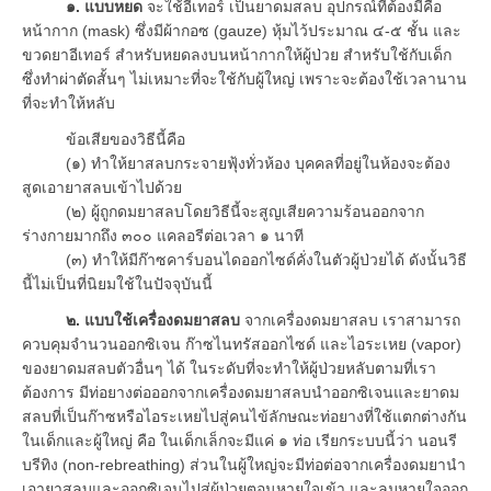
๑. แบบหยด
จะใช้อีเทอร์ เป็นยาดมสลบ อุปกรณ์ที่ต้องมีคือ
หน้ากาก (mask) ซึ่งมีผ้ากอซ (gauze) หุ้มไว้ประมาณ ๔-๕ ชั้น และ
ขวดยาอีเทอร์ สำหรับหยดลงบนหน้ากากให้ผู้ป่วย สำหรับใช้กับเด็ก
ซึ่งทำผ่าตัดสั้นๆ ไม่เหมาะที่จะใช้กับผู้ใหญ่ เพราะจะต้องใช้เวลานาน
ที่จะทำให้หลับ
ข้อเสียของวิธีนี้คือ
(๑) ทำให้ยาสลบกระจายฟุ้งทั่วห้อง บุคคลที่อยู่ในห้องจะต้อง
สูดเอายาสลบเข้าไปด้วย
(๒) ผู้ถูกดมยาสลบโดยวิธีนี้จะสูญเสียความร้อนออกจาก
ร่างกายมากถึง ๓๐๐ แคลอรีต่อเวลา ๑ นาที
(๓) ทำให้มีก๊าซคาร์บอนไดออกไซด์คั่งในตัวผู้ป่วยได้ ดังนั้นวิธี
นี้ไม่เป็นที่นิยมใช้ในปัจจุบันนี้
๒. แบบใช้เครื่องดมยาสลบ
จากเครื่องดมยาสลบ เราสามารถ
ควบคุมจำนวนออกซิเจน ก๊าซไนทรัสออกไซด์ และไอระเหย (vapor)
ของยาดมสลบตัวอื่นๆ ได้ ในระดับที่จะทำให้ผู้ป่วยหลับตามที่เรา
ต้องการ มีท่อยางต่อออกจากเครื่องดมยาสลบนำออกซิเจนและยาดม
สลบที่เป็นก๊าซหรือไอระเหยไปสู่คนไข้ลักษณะท่อยางที่ใช้แตกต่างกัน
ในเด็กและผู้ใหญ่ คือ ในเด็กเล็กจะมีแค่ ๑ ท่อ เรียกระบบนี้ว่า นอนรี
บรีทิง (non-rebreathing) ส่วนในผู้ใหญ่จะมีท่อต่อจากเครื่องดมยานำ
เอายาสลบและออกซิเจนไปสู่ผู้ป่วยตอนหายใจเข้า และลมหายใจออก