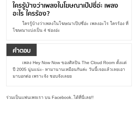
ใครรู้บ้างว่าเพลงในโฆษณาเป๊ปซี่อ่ะ เพลง
อะไร ใครร้อง?
ใครรู้บ้างว่าเพลงในโฆษณาเป๊ปซี่อ่ะ เพลงอะไร ใครร้อง ที่
โฆษณาแบ่งเป็น 4 ช่องอ่ะ
คำตอบ
เพลง Hey Now Now ของศิลปิน The Cloud Room ตั้งแต่
ปี 2005 นู่นแน่ะ- หามานานเหมือนกันค่ะ วันนี้เจอแล้วเลยเอา
มาบอกต่อ เพราะจัง ชอบจังเลยย
ร่วมเป็นแฟนเพจเรา บน Facebook..ได้ที่นี่เลย!!