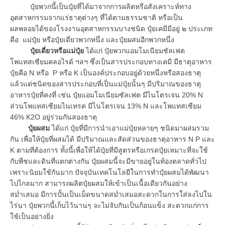
ปุ๋ยพวกนี้เป็นปุ๋ยที่ได้มาจากการผลิตหรือสังเคราะห์ทาง
อุตสาหกรรมจากแร่ธาตุต่างๆ ที่ได้ตามธรรมชาติ หรือเป็น
ผลพลอยได้ของโรงงานอุตสาหกรรมบางชนิด ปุ๋ยเคมีมีอยู่ ๒ ประเภท
คือ แม่ปุ๋ย หรือปุ๋ยเดี่ยวพวกหนึ่ง และปุ๋ยผสมอีกพวกหนึ่ง
ปุ๋ยเดี่ยวหรือแม่ปุ๋ย
ได้แก่ ปุ๋ยพวกแอมโมเนียมซัลเฟต
โพแทสเซียมคลอไรด์ ฯลฯ ซึ่งเป็นสารประกอบทางเคมี มีธาตุอาหาร
ปุ๋ยคือ N หรือ P หรือ K เป็นองค์ประกอบอยู่ด้วยหนึ่งหรือสองธาตุ
แล้วแต่ชนิดของสารประกอบที่เป็นแม่ปุ๋ยนั้นๆ มีปริมาณของธาตุ
อาหารปุ๋ยที่คงที่ เช่น ปุ๋ยแอมโมเนียมซัลเฟต มีไนโตรเจน 20% N
ส่วนโพแทสเซียมไนเทรต มีไนโตรเจน 13% N และโพแทสเซียม
46% K2O อยู่ร่วมกันสองธาตุ
ปุ๋ยผสม
ได้แก่ ปุ๋ยที่มีการนำเอาแม่ปุ๋ยหลายๆ ชนิดมาผสมรวม
กัน เพื่อให้ปุ๋ยที่ผสมได้ มีปริมาณและสัดส่วนของธาตุอาหาร N P และ
K ตามที่ต้องการ ทั้งนี้เพื่อให้ได้ปุ๋ยที่มีสูตรหรือเกรดปุ๋ยเหมาะที่จะใช้
กับพืชและดินที่แตกต่างกัน ปุ๋ยผสมนี้จะมีขายอยู่ในท้องตลาดทั่วไป
เพราะนิยมใช้กันมาก ปัจจุบันเทคโนโลยีในการทำปุ๋ยผสมได้พัฒนา
ไปไกลมาก สามารถผลิตปุ๋ยผสมให้เข้าเป็นเนื้อเดียวกันอย่าง
สม่ำเสมอ มีการปั้นเป็นเม็ดขนาดสม่ำเสมอสะดวกในการใส่ลงไปใน
ไร่นา ปุ๋ยพวกนี้เก็บไว้นานๆ จะไม่จับกันเป็นก้อนแข็ง สะดวกแก่การ
ใช้เป็นอย่างยิ่ง