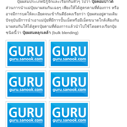
ปุ๋ยผสมประเภทนี้รู้จักและเรียกกันทั่วๆ ไปว่า
ปุ๋ยคอมปาวด์
ส่วนการนำแม่ปุ๋ยมาผสมกันเฉยๆ เพียงให้ได้สูตรตามที่ต้องการ หรือ
อาจมีการบดให้ละเอียดจนเข้ากันดียังคงเรียกว่า ปุ๋ยผสมอยู่ตามเดิม
ปัจจุบันมีการนำเอาแม่ปุ๋ยที่มีการปั้นเม็ดหรือมีเม็ดขนาดใกล้เคียงกัน
มาผสมกันให้ได้สูตรปุ๋ยตามที่ต้องการแล้วนำไปใช้โดยตรงเรียกปุ๋ย
ชนิดนี้ว่า
ปุ๋ยผสมคลุกเคล้า
(bulk blending)