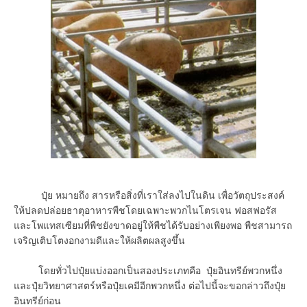
ปุ๋ย หมายถึง สารหรือสิ่งที่เราใส่ลงไปในดิน เพื่อวัตถุประสงค์
ให้ปลดปล่อยธาตุอาหารพืชโดยเฉพาะพวกไนโตรเจน ฟอสฟอรัส
และโพแทสเซียมที่พืชยังขาดอยู่ให้พืชได้รับอย่างเพียงพอ พืชสามารถ
เจริญเติบโตงอกงามดีและให้ผลิตผลสูงขึ้น
โดยทั่วไปปุ๋ยแบ่งออกเป็นสองประเภทคือ ปุ๋ยอินทรีย์พวกหนึ่ง
และปุ๋ยวิทยาศาสตร์หรือปุ๋ยเคมีอีกพวกหนึ่ง ต่อไปนี้จะขอกล่าวถึงปุ๋ย
อินทรีย์ก่อน