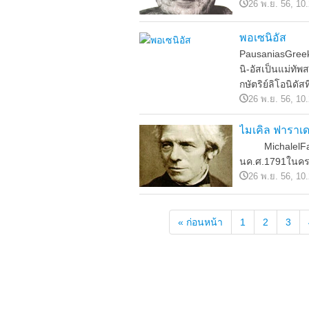
26 พ.ย. 56, 10
พอเซนิอัส
PausaniasGreek
นิ-อัสเป็นแม่ท
กษัตริย์ลิโอนิดั
26 พ.ย. 56, 10
ไมเคิล ฟาราเด
MichalelFarada
นค.ศ.1791ในครอบ
26 พ.ย. 56, 10
« ก่อนหน้า
1
2
3