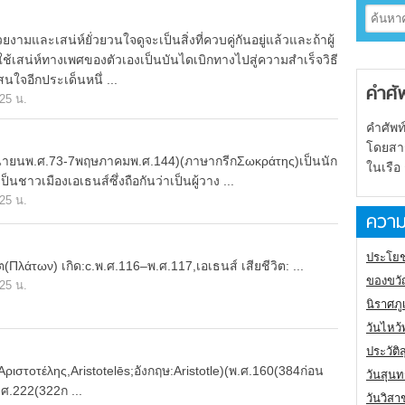
ยงามและเสน่ห์ยั่วยวนใจดูจะเป็นสิ่งที่ควบคู่กันอยู่แล้วและถ้าผู้
ใช้เสน่ห์ทางเพศของตัวเองเป็นบันไดเบิกทางไปสู่ความสำเร็จวิธี
น่าสนใจอีกประเด็นหนึ่ ...
คำศั
.25 น.
คำศัพท
โดยสารเ
นายนพ.ศ.73-7พฤษภาคมพ.ศ.144)(ภาษากรีกΣωκράτης)เป็นนัก
ในเรือ
นชาวเมืองเอเธนส์ซึ่งถือกันว่าเป็นผู้วาง ...
.25 น.
ความ
ประโยช
(Πλάτων) เกิด:c.พ.ศ.116–พ.ศ.117,เอเธนส์ เสียชีวิต: ...
ของขวั
.25 น.
นิราศภ
วันไหว้
ประวัติ
Αριστοτέλης,Aristotelēs;อังกฤษ:Aristotle)(พ.ศ.160(384ก่อน
วันสุนท
ศ.222(322ก ...
วันวิสา