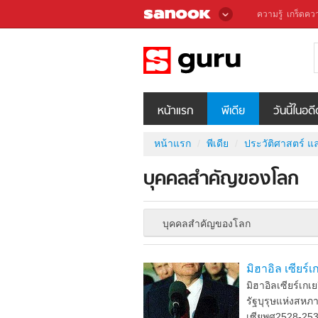
ความรู้
เกร็ดควา
หน้าแรก
พีเดีย
วันนี้ในอด
หน้าแรก
พีเดีย
ประวัติศาสตร์ แ
บุคคลสำคัญของโลก
บุคคลสำคัญของโลก
มิฮาอิล เซียร์
มิฮาอิลเซียร์เ
รัฐบุรุษแห่งสห
เซียพศ2528-253