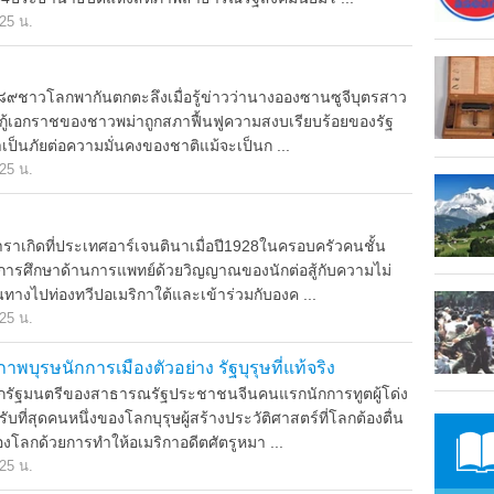
.25 น.
าวโลกพากันตกตะลึงเมื่อรู้ข่าวว่านางอองซานซูจีบุตรสาว
อบกู้เอกราชของชาวพม่าถูกสภาฟื้นฟูความสงบเรียบร้อยของรัฐ
าเป็นภัยต่อความมั่นคงของชาติแม้จะเป็นก ...
.25 น.
าเกิดที่ประเทศอาร์เจนตินาเมื่อปี1928ในครอบครัวคนชั้น
ารศึกษาด้านการแพทย์ด้วยวิญญาณของนักต่อสู้กับความไม่
ทางไปท่องทวีปอเมริกาใต้และเข้าร่วมกับองค ...
.25 น.
าพบุรษนักการเมืองตัวอย่าง รัฐบุรุษที่แท้จริง
กรัฐมนตรีของสาธารณรัฐประชาชนจีนคนแรกนักการทูตผู้โด่ง
รับที่สุดคนหนึ่งของโลกบุรุษผู้สร้างประวัติศาสตร์ที่โลกต้องตื่น
องโลกด้วยการทำให้อเมริกาอดีตศัตรูหมา ...
.25 น.