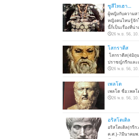
ซูสีไทเฮา...
ผู้หญิงกับความสว
หญิงคนไหนรู้จัก
นี้ก็เป็นเรื่องที่
26 พ.ย. 56, 10
โสกราตีส
โสกราตีส(4มิถุ
ปราชญ์กรีกและเป็
26 พ.ย. 56, 10
เพลโต
เพลโต ชื่อ:เพลโต
26 พ.ย. 56, 10
อริสโตเติล
อริสโตเติล(กรีก:
ค.ศ.)-7มีนาคมพ.