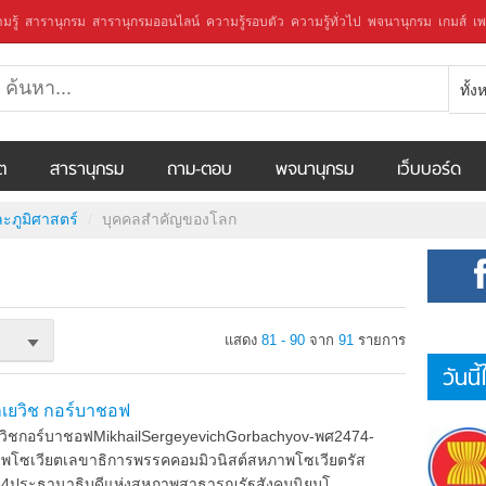
มรู้
สารานุกรม
สารานุกรมออนไลน์
ความรู้รอบตัว
ความรู้ทั่วไป
พจนานุกรม
เกมส์
เพ
ทั้
ีต
สารานุกรม
ถาม-ตอบ
พจนานุกรม
เว็บบอร์ด
ละภูมิศาสตร์
บุคคลสำคัญของโลก
แสดง
81 - 90
จาก
91
รายการ
วันนี
เกเยวิช กอร์บาชอฟ
กเยวิชกอร์บาชอฟMikhailSergeyevichGorbachyov-พศ2474-
ภาพโซเวียตเลขาธิการพรรคคอมมิวนิสต์สหภาพโซเวียตรัส
4ประธานาธิบดีแห่งสหภาพสาธารณรัฐสังคมนิยมโ ...