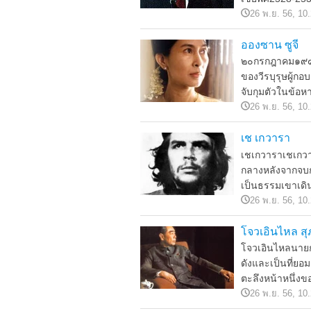
26 พ.ย. 56, 10
อองซาน ซูจี
๒๐กรกฎาคม๑๙๘๙ช
ของวีรบุรุษผู้ก
จับกุมตัวในข้อห
26 พ.ย. 56, 10
เช เกวารา
เชเกวาราเชเกวาร
กลางหลังจากจบก
เป็นธรรมเขาเดิน
26 พ.ย. 56, 10
โจวเอินไหล สุภ
โจวเอินไหลนาย
ดังและเป็นที่ยอม
ตะลึงหน้าหนึ่งข
26 พ.ย. 56, 10