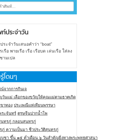
พท์ประจำวัน
์ประจำวันเสนอคำว่า “boat”
รือ พายเรือ เรือ เรือบด เล่นเรือ ใส่ลง
 ชามเปล
รู้โดนๆ
น์จากการกินเจ
ญวันแม่ เลือกของขวัญให้คุณแม่ตามธาตุเกิด
ูเขาทอง
ประเพณีแห่เทียนพรรษา
พระจันทร์
ตรุษจีนปากน้ำโพ
สุนทรภู่ กลอนสุนทรภู่
รภู่ ความเป็นมา ชีวประวัติสุนทรภู่
ขบูชา ขึ้น ๑๕ ค่ำเดือน ๖ วันสำคัญยิ่งทางพระพุทธศาสนา