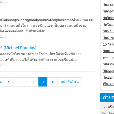
.25 น.
วันอาส
วันต่อ
วันวิทย
Pialphaupsilonsigmaalphanu943alphasigmafอ่านว่าพอ-เซ-
วันปิย
ัพสปาร์ตาคนหนึ่งในราว๕๐๐ปีก่อนคศเป็นหลานคนหนึ่งของ
สที่๑LeonidasIและรับตำแหน่งเป ...
วันพ่อแ
.25 น.
วันมาฆ
10 กิจก
ย์ (Michael Faraday)
วันแม่แ
yนักวิทยาศาตร์ชาวอังกฤษเกิดเมื่อวันที่22กันยาย
เทศกาล
ครัวที่ยากจนจึงได้รับการศึกษาจากโรงเรียนน้อย ...
วันสาร
.25 น.
วันงดสู
วันออกพ
4
5
6
7
8
9
10
หน้าถัดไป »
เรียงคว
คำยอ
กลอนรัก