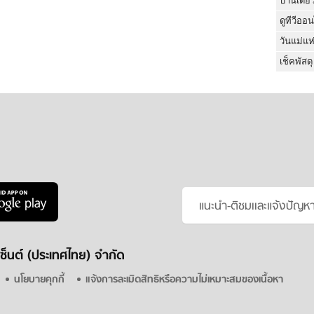
บ้านเดี่ย
ดูทีวีออ
วันแม่แห
เช็คพัสดุ
แนะนำ-ติชมเเละแจ้งปัญห
ซ็นต์ (ประเทศไทย) จำกัด
นโยบายคุกกี้
แจ้งการละเมิดสิทธิหรือความไม่เหมาะสมของเนื้อหา