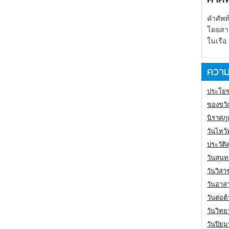
คำศัพท
โดยสารเ
ในเรือ
ความ
ประโยช
ของขวั
นิราศภ
วันไหว้
ประวัติ
วันสุนท
วันวิสา
วันอาส
วันต่อ
วันวิทย
วันปิย