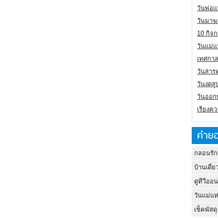
วันพ่อแ
วันมาฆ
10 กิจก
วันแม่แ
เทศกาล
วันสาร
วันงดสู
วันออกพ
เรียงคว
คำยอ
กลอนรัก
บ้านเดี่ย
ดูทีวีออ
วันแม่แห
เช็คพัสดุ