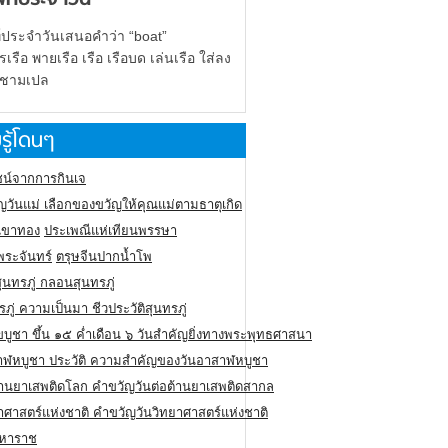
์ประจำวันเสนอคำว่า “boat”
รือ พายเรือ เรือ เรือบด เล่นเรือ ใส่ลง
 ชามเปล
รู้โดนๆ
น์จากการกินเจ
ญวันแม่ เลือกของขวัญให้คุณแม่ตามธาตุเกิด
ูเขาทอง
ประเพณีแห่เทียนพรรษา
พระจันทร์
ตรุษจีนปากน้ำโพ
สุนทรภู่ กลอนสุนทรภู่
รภู่ ความเป็นมา ชีวประวัติสุนทรภู่
ขบูชา ขึ้น ๑๕ ค่ำเดือน ๖ วันสำคัญยิ่งทางพระพุทธศาสนา
าฬหบูชา ประวัติ ความสําคัญของวันอาสาฬหบูชา
ต้านยาเสพติดโลก คำขวัญวันต่อต้านยาเสพติดสากล
าศาสตร์แห่งชาติ คำขวัญวันวิทยาศาสตร์แห่งชาติ
มหาราช