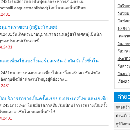
431เริ่มมีการแข่งขันฟุตบอลระหว่างสโมสรใน
วันวิทย
ootballLeagueestablished)โดยในขณะนั้นมีทีมท ...
วันปิย
.2431
วันพ่อแ
าอนุมานราชธน (เสฐียรโกเศศ)
10 กิจก
431วันเกิดพระยาอนุมานราชธน(เสฐียรโกเศศ)ผู้เป็นนัก
เทศกาล
องประเทศเรียนจบชั้ ...
วันออกพ
ศ.2431
วันมาฆ
ประวัต
ะเซี่ยงไฮ้แบงกิ้งคอร์ปอเรชั่น จำกัด จัดตั้งขึ้นใน
วันสาร
31ธนาคารฮ่องกงและเซี่ยงไฮ้แบงกิ้งคอร์ปอเรชั่นจำกัด
วันงดสู
กฤษซึ่งมีสำนักงานใหญ่อยู่ที่ฮ่องกง ...
เรียงคว
.2431
คำยอ
มเปิดบริการรถรางเป็นครั้งแรกของประเทศไทยและเอเชีย
431กรุงเทพฯในสมัยรัชกาลที่5เริ่มเปิดบริการรถรางเป็นครั้ง
กลอนรัก
ยและเอเชียโดยขณะนั้นยังใช้ ...
บ้านเดี่ย
ศ.2431
ดูทีวีออ