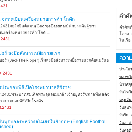
2431
คำศั
น จดทะเบียนเครื่องหมายการค้า โกดัก
431จอร์จอีสต์แมน(GeorgeEastman)นักประดิษฐ์ชาว
คำศัพท
ยนเครื่องหมายการค้า"โกดั ...
โดยสารเ
.2431
ในเรือ
เปอร์ ลงมือสังหารเหยื่อรายแรก
ความ
ร์”(JackTheRipper)เริ่มลงมือสังหารเหยื่อรายแรกคือแมรีแอ
ประโยช
ศ.2431
ของขวั
นิราศภ
รงประกอบพิธีเปิดโรงพยาบาลศิริราช
วันไหว้
31พระบาทสมเด็จพระจุลจอมเกล้าเจ้าอยู่หัวรัชกาลที่5เสด็จ
ตรุษจี
งประกอบพิธีเปิดโรงศิร ...
ศ.2431
วันสุนท
วันวิสา
งขันฟุตบอลระหว่างสโมสรในอังกฤษ (English Football
วันอาส
ished)
วันต่อ