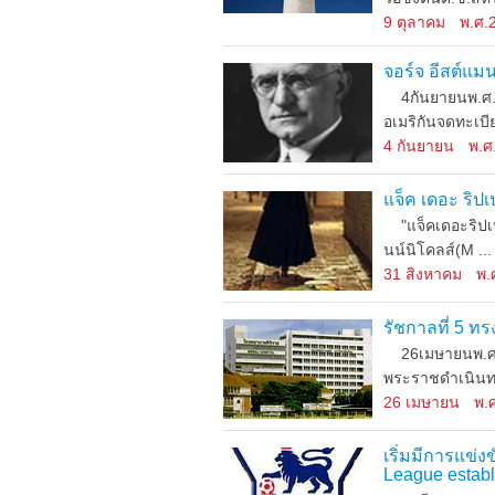
9 ตุลาคม
พ.ศ.
จอร์จ อีสต์แม
4กันยายนพ.ศ.2
อเมริกันจดทะเบี
4 กันยายน
พ.ศ
แจ็ค เดอะ ริป
"แจ็คเดอะริปเปอ
นน์นิโคลส์(M ...
31 สิงหาคม
พ.
รัชกาลที่ 5 ท
26เมษายนพ.ศ.24
พระราชดำเนินทร
26 เมษายน
พ.
เริ่มมีการแข่
League establ