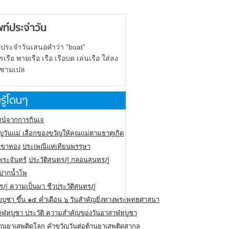
พท์ประจำวัน
์ประจำวันเสนอคำว่า “boat”
รือ พายเรือ เรือ เรือบด เล่นเรือ ใส่ลง
 ชามเปล
รู้โดนๆ
น์จากการกินเจ
ญวันแม่ เลือกของขวัญให้คุณแม่ตามธาตุเกิด
ูเขาทอง
ประเพณีแห่เทียนพรรษา
พระจันทร์
ประวัติสุนทรภู่ กลอนสุนทรภู่
นปากน้ำโพ
รภู่ ความเป็นมา ชีวประวัติสุนทรภู่
ขบูชา ขึ้น ๑๕ ค่ำเดือน ๖ วันสำคัญยิ่งทางพระพุทธศาสนา
าฬหบูชา ประวัติ ความสําคัญของวันอาสาฬหบูชา
ต้านยาเสพติดโลก คำขวัญวันต่อต้านยาเสพติดสากล