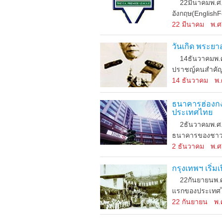
22มีนาคมพ.ศ.2
อังกฤษ(EnglishF
22 มีนาคม
พ.ศ
วันเกิด พระย
14ธันวาคมพ.ศ.2
ปราชญ์คนสำคัญข
14 ธันวาคม
พ.
ธนาคารฮ่องกงแล
ประเทศไทย
2ธันวาคมพ.ศ.24
ธนาคารของชาวอัง
2 ธันวาคม
พ.ศ
กรุงเทพฯ เริ่
22กันยายนพ.ศ.2
แรกของประเทศไท
22 กันยายน
พ.