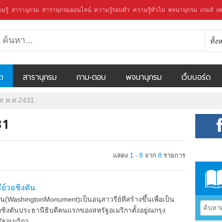
มรู้
สารานุกรม
สารานุกรมออนไลน์
ความรู้รอบตัว
ความรู้ทั่วไป
พจนานุกรม
เกมส์
เพ
ทั้
ีต
สารานุกรม
ถาม-ตอบ
พจนานุกรม
เว็บบอร์ด
ีต พ.ศ.2431
31
แสดง
1 - 8
จาก
8
รายการ
ีย์วอชิงตัน
ัน(WashingtonMonument)เป็นอนุสาวรีย์ที่สร้างขึ้นเพื่อเป็น
วอชิงตันประธานีธิบดีคนแรกของสหรัฐอเมริกาตั้งอยู่ณกรุง
ัฐอเมริกา ...