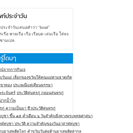
พท์ประจำวัน
์ประจำวันเสนอคำว่า “boat”
รือ พายเรือ เรือ เรือบด เล่นเรือ ใส่ลง
 ชามเปล
รู้โดนๆ
น์จากการกินเจ
ญวันแม่ เลือกของขวัญให้คุณแม่ตามธาตุเกิด
ูเขาทอง
ประเพณีแห่เทียนพรรษา
พระจันทร์
ประวัติสุนทรภู่ กลอนสุนทรภู่
นปากน้ำโพ
รภู่ ความเป็นมา ชีวประวัติสุนทรภู่
ขบูชา ขึ้น ๑๕ ค่ำเดือน ๖ วันสำคัญยิ่งทางพระพุทธศาสนา
าฬหบูชา ประวัติ ความสําคัญของวันอาสาฬหบูชา
ต้านยาเสพติดโลก คำขวัญวันต่อต้านยาเสพติดสากล