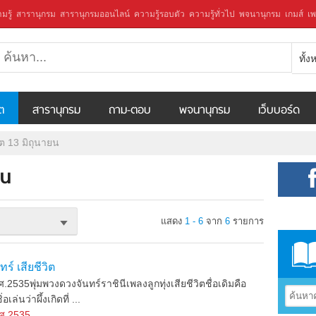
มรู้
สารานุกรม
สารานุกรมออนไลน์
ความรู้รอบตัว
ความรู้ทั่วไป
พจนานุกรม
เกมส์
เพ
ทั้
ีต
สารานุกรม
ถาม-ตอบ
พจนานุกรม
เว็บบอร์ด
ีต 13 มิถุนายน
ยน
แสดง
1 - 6
จาก
6
รายการ
ร์ เสียชีวิต
535พุ่มพวงดวงจันทร์ราชินีเพลงลูกทุ่งเสียชีวิตชื่อเดิมคือ
เล่นว่าผึ้งเกิดที่ ...
ศ.2535