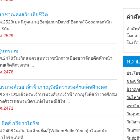
ราชาเพลงสวิง เสียชีวิต
คำศั
.2529เบนนีกูดแมน(BenjaminDavid“Benny”Goodman)นัก
คำศัพท
ิกัน ...
โดยสารเ
ศ.2529
ในเรือ
 สุนทรเวช
2478วันเกิดสมัครสุนทรเวชนักการเมืองขวาจัดอดีตหัวหน้า
ความ
กิดที่กรุงเทพ ...
ศ.2478
ประโยช
ของขวั
บรมวงศ์เธอ เจ้าฟ้าภาณุรังษีสว่างวงศ์ฯเสด็จทิวงคต
นิราศภ
2471สมเด็จพระเจ้าบรมวงศ์เธอเจ้าฟ้าภาณุรังษีสว่างวงศ์กรม
วันไหว้
วงศ์วรเดชพระบิดาแห่งไปรษณีย์ไท ...
ตรุษจี
ศ.2471
วันสุนท
วันวิสา
ม ยีตส์ กวีชาวไอริช
วันอาส
408วันเกิดวิลเลียมยีตส์(WilliamButlerYeats)กวีและนัก
อริชเกิดที ...
วันต่อ