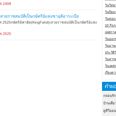
ศ.2408
วันวิทย
วันปิย
 เสวยราชสมบัติเป็นกษัตริย์แห่งซาอุดิอาระเบีย
วันพ่อแ
2525กษัตริย์ฟาฮัด(KingFahd)เสวยราชสมบัติเป็นกษัตริย์แห่ง
10 กิจก
.
เทศกาล
ศ.2525
วันออกพ
วันมาฆ
ประวัต
วันสาร
วันงดสู
เรียงคว
คำยอ
กลอนรัก
บ้านเดี่ย
ดูทีวีออ