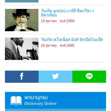
วันเกิด จูเซปเป แวร์ดี คีตกวีชาว
อิตาเลียน
10 ตุลาคม
พ.ศ.2356
วันเกิด เธโลเนียส มังค์ นักเปียโนแจ๊ส
10 ตุลาคม
พ.ศ.2460
พจนานุกรม
Dictionary Online