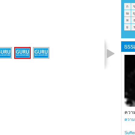
ก
ฌ
ท
ย
ธรร
รูปที่ 2 จาก 3
ความ
ความ
Suffe