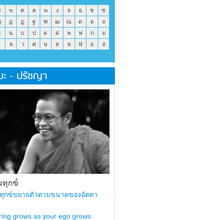
ข
ฃ
ค
ฅ
ฆ
ง
จ
ฉ
ช
ซ
ญ
ฎ
ฏ
ฐ
ฑ
ฒ
ณ
ด
ต
ถ
ธ
น
บ
ป
ผ
ฝ
พ
ฟ
ภ
ม
ร
ล
ว
ศ
ษ
ส
ห
ฬ
อ
ฮ
มะ - ปรัชญา
ทุกข์
ทุกข์ขยายตัวตามขนาดของอัตตา
ring grows as your ego grows.