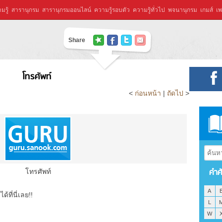
มรู้
สารานุกรม
สารานุกรมออนไลน์
ความรู้รอบตัว
ความรู้ทั่วไป
พจนานุกรม
เกมส์
เพ
Share
โทรศัพท์
<
ก่อนหน้า
|
ถัดไป
>
คำศ
โทรศัพท์
A
ที่นี่เลย!!
L
W