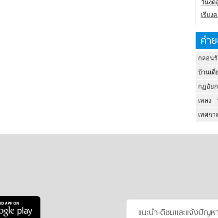
วันงดส
เรียง
คำย
กลอนรั
บ้านเดี่
กฏอัยก
เพลง
เทศกาล
แนะนำ-ติชมเเละแจ้งปัญห