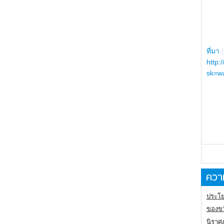
ที่มา :
http:
sk=wa
ความ
ประโย
ของขว
นิราศ