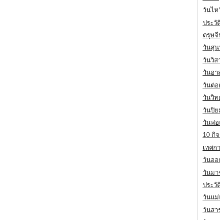
วันไห
ประวัต
ตรุษจ
วันสุน
วันวิ
วันอา
วันต่
วันวิ
วันปิ
วันพ่
10 กิจ
เทศกา
วันออก
วันมา
ประวั
วันแม
วันสา