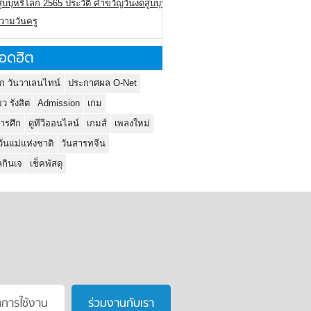
ูบบุหรี่โลก 2565 ประวัติ คำขวัญวันงดสูบบุหรี่โลก
ความวันครู
อดฮิต
ก วันวาเลนไทน์
ประกาศผล O-Net
ยว รังสิต
Admission
เกม
ารศึก
ดูทีวีออนไลน์
เกมส์
เพลงใหม่
วันแม่แห่งชาติ
วันสารทจีน
กินเจ
เช็คพัสดุ
าการใช้งาน
ร่วมงานกับเรา