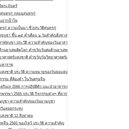
ว้พระจันทร์
ิสุนทรภู่ กลอนสุนทรภู่
ีนปากน้ำโพ
ทรภู่ ความเป็นมา ชีวประวัติสุนทรภู่
สาขบูชา ขึ้น ๑๕ ค่ำเดือน ๖ วันสำคัญยิ่งทางพระพุทธศาสนา
สาฬหบูชา ประวัติ ความสําคัญของวันอาสาฬหบูชา
อต้านยาเสพติดโลก คำขวัญวันต่อต้านยาเสพติดสากล
ทยาศาสตร์แห่งชาติ คำขวัญวันวิทยาศาสตร์แห่งชาติ
ยมหาราช
อแห่งชาติ ประวัติ ความหมายของวันพ่อแห่งชาติ
กรรม ที่ต้องทำ ในวันตรุษจีน
ลกินเจ 2566 การปฏิบัติตัว แนะนำอาหารเจ
พรรษา 2565 ประวัติ กิจกรรมต่างๆ ที่ควรปฏิบัติ
ฆบูชา ความสำคัญของวันมาฆบูชา
ติวันลอยกระทง
่แห่งชาติ 12 สิงหาคม
รทจีน 2565 ของไหว้ ประวัติ ความสำคัญ