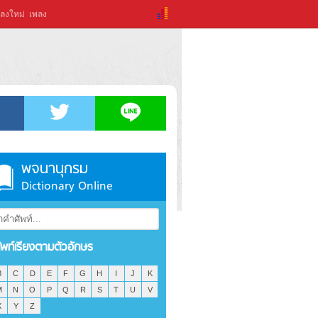
ลงใหม่
เพลง
พจนานุกรม
Dictionary Online
ัพท์เรียงตามตัวอักษร
B
C
D
E
F
G
H
I
J
K
M
N
O
P
Q
R
S
T
U
V
X
Y
Z