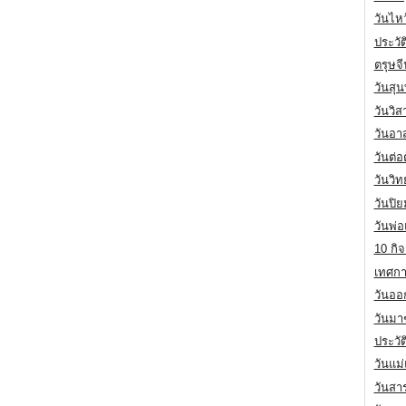
วันไห
ประวัต
ตรุษจ
วันสุน
วันวิ
วันอา
วันต่
วันวิ
วันปิ
วันพ่
10 กิจ
เทศกา
วันออก
วันมา
ประวั
วันแม
วันสา