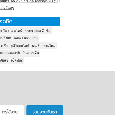
ูบบุหรี่โลก 2565 ประวัติ คำขวัญวันงดสูบบุหรี่โลก
ความวันครู
อดฮิต
ก วันวาเลนไทน์
ประกาศผล O-Net
ยว รังสิต
Admission
เกม
ารศึก
ดูทีวีออนไลน์
เกมส์
เพลงใหม่
วันแม่แห่งชาติ
วันสารทจีน
กินเจ
เช็คพัสดุ
าการใช้งาน
ร่วมงานกับเรา