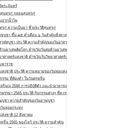
ว้พระจันทร์
ิสุนทรภู่ กลอนสุนทรภู่
ีนปากน้ำโพ
ทรภู่ ความเป็นมา ชีวประวัติสุนทรภู่
สาขบูชา ขึ้น ๑๕ ค่ำเดือน ๖ วันสำคัญยิ่งทางพระพุทธศาสนา
สาฬหบูชา ประวัติ ความสําคัญของวันอาสาฬหบูชา
อต้านยาเสพติดโลก คำขวัญวันต่อต้านยาเสพติดสากล
ทยาศาสตร์แห่งชาติ คำขวัญวันวิทยาศาสตร์แห่งชาติ
ยมหาราช
อแห่งชาติ ประวัติ ความหมายของวันพ่อแห่งชาติ
กรรม ที่ต้องทำ ในวันตรุษจีน
ลกินเจ 2566 การปฏิบัติตัว แนะนำอาหารเจ
พรรษา 2565 ประวัติ กิจกรรมต่างๆ ที่ควรปฏิบัติ
ฆบูชา ความสำคัญของวันมาฆบูชา
ติวันลอยกระทง
่แห่งชาติ 12 สิงหาคม
รทจีน 2565 ของไหว้ ประวัติ ความสำคัญ