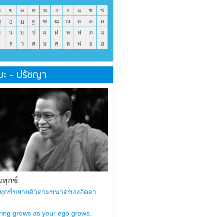
ข
ฃ
ค
ฅ
ฆ
ง
จ
ฉ
ช
ซ
ญ
ฎ
ฏ
ฐ
ฑ
ฒ
ณ
ด
ต
ถ
ธ
น
บ
ป
ผ
ฝ
พ
ฟ
ภ
ม
ร
ล
ว
ศ
ษ
ส
ห
ฬ
อ
ฮ
มะ - ปรัชญา
ทุกข์
ทุกข์ขยายตัวตามขนาดของอัตตา
ring grows as your ego grows.