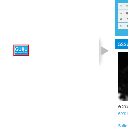
ก
ฌ
ท
ย
ธรร
รูปที่ 1 จาก 1
ความ
ความ
Suffe