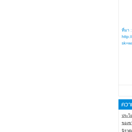
ที่มา :
http:
sk=wa
ความ
ประโย
ของขว
นิราศ