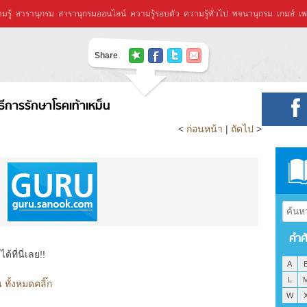
มรู้
สารานุกรม
สารานุกรมออนไลน์
ความรู้รอบตัว
ความรู้ทั่วไป
พจนานุกรม
เกมส์
เพ
Share
ิธีการรักษาโรคเท้าเหม็น
<
ก่อนหน้า
|
ถัดไป
>
คำศ
ที่นี่เลย!!
A
L
 ทั้งหมดคลิ๊ก
W