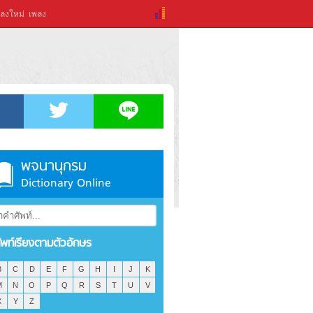
ลงใหม่
เพลง
พจนานุกรม
Dictionary Online
ัพท์เรียงตามตัวอักษร
B
C
D
E
F
G
H
I
J
K
M
N
O
P
Q
R
S
T
U
V
X
Y
Z