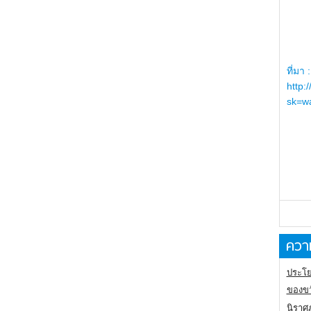
ที่มา :
http:
sk=wa
ความ
ประโย
ของขว
นิราศ