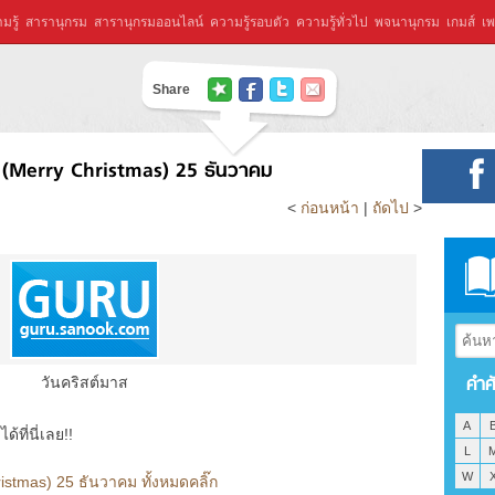
มรู้
สารานุกรม
สารานุกรมออนไลน์
ความรู้รอบตัว
ความรู้ทั่วไป
พจนานุกรม
เกมส์
เพ
Share
ส (Merry Christmas) 25 ธันวาคม
<
ก่อนหน้า
|
ถัดไป
>
คำศ
วันคริสต์มาส
A
ที่นี่เลย!!
L
W
istmas) 25 ธันวาคม ทั้งหมดคลิ๊ก