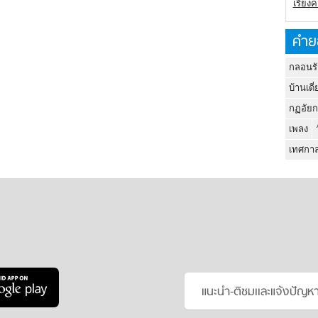
เรียง
คำย
กลอนรั
บ้านเดี่
กฏอัยก
เพลง
เทศกาล
แนะนำ-ติชมเเละแจ้งปัญห