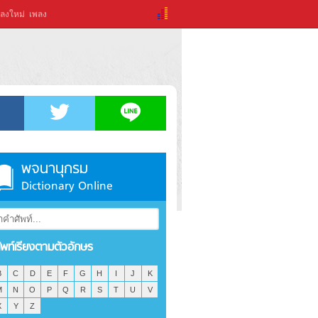
ลงใหม่
เพลง
พจนานุกรม
Dictionary Online
ัพท์เรียงตามตัวอักษร
B
C
D
E
F
G
H
I
J
K
M
N
O
P
Q
R
S
T
U
V
X
Y
Z