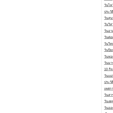
วันไห
ประวัต
วันสุน
วันวิ
วันอา
วันต่
วันวิ
วันปิ
วันพ่
วันมา
10 กิจ
วันแม
ประวั
เทศกา
วันสา
วันงดส
วันออก