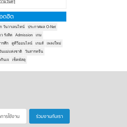
ความวันครู
อดฮิต
ก วันวาเลนไทน์
ประกาศผล O-Net
ยว รังสิต
Admission
เกม
ารศึก
ดูทีวีออนไลน์
เกมส์
เพลงใหม่
วันแม่แห่งชาติ
วันสารทจีน
กินเจ
เช็คพัสดุ
าการใช้งาน
ร่วมงานกับเรา