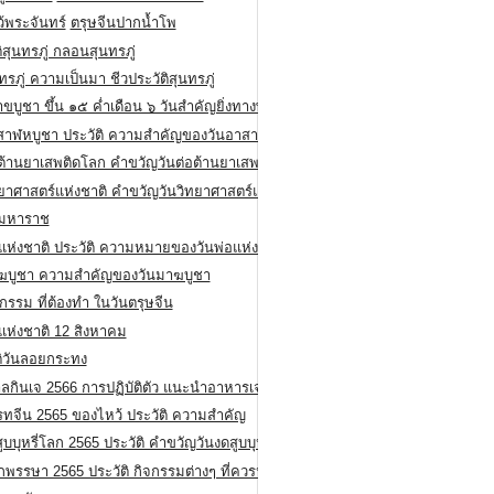
ว้พระจันทร์
ตรุษจีนปากน้ำโพ
ิสุนทรภู่ กลอนสุนทรภู่
ทรภู่ ความเป็นมา ชีวประวัติสุนทรภู่
สาขบูชา ขึ้น ๑๕ ค่ำเดือน ๖ วันสำคัญยิ่งทางพระพุทธศาสนา
สาฬหบูชา ประวัติ ความสําคัญของวันอาสาฬหบูชา
อต้านยาเสพติดโลก คำขวัญวันต่อต้านยาเสพติดสากล
ทยาศาสตร์แห่งชาติ คำขวัญวันวิทยาศาสตร์แห่งชาติ
ยมหาราช
อแห่งชาติ ประวัติ ความหมายของวันพ่อแห่งชาติ
ฆบูชา ความสำคัญของวันมาฆบูชา
กรรม ที่ต้องทำ ในวันตรุษจีน
่แห่งชาติ 12 สิงหาคม
ติวันลอยกระทง
ลกินเจ 2566 การปฏิบัติตัว แนะนำอาหารเจ
รทจีน 2565 ของไหว้ ประวัติ ความสำคัญ
ูบบุหรี่โลก 2565 ประวัติ คำขวัญวันงดสูบบุหรี่โลก
พรรษา 2565 ประวัติ กิจกรรมต่างๆ ที่ควรปฏิบัติ