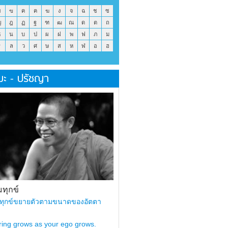
ข
ฃ
ค
ฅ
ฆ
ง
จ
ฉ
ช
ซ
ญ
ฎ
ฏ
ฐ
ฑ
ฒ
ณ
ด
ต
ถ
ธ
น
บ
ป
ผ
ฝ
พ
ฟ
ภ
ม
ร
ล
ว
ศ
ษ
ส
ห
ฬ
อ
ฮ
มะ - ปรัชญา
ทุกข์
ทุกข์ขยายตัวตามขนาดของอัตตา
ring grows as your ego grows.