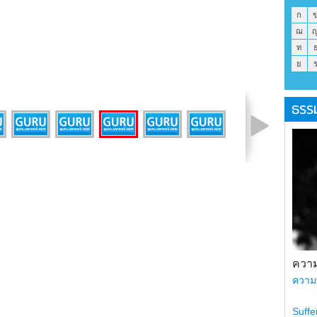
ก
ฌ
ท
ย
ธรร
รูปที่ 6 จาก 8
ความ
ความ
Suffe