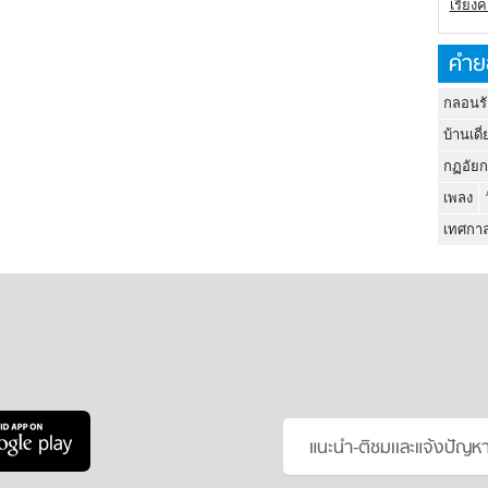
เรียง
คำย
กลอนรั
บ้านเดี่
กฏอัยก
เพลง
เทศกาล
แนะนำ-ติชมเเละแจ้งปัญห