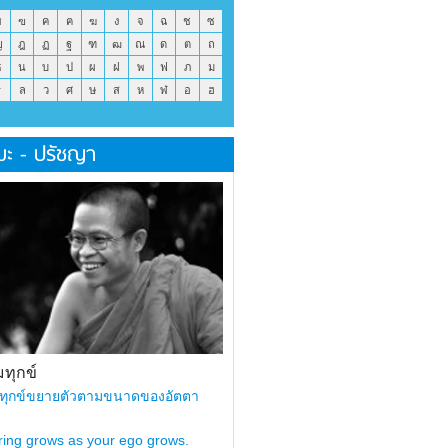
ข
ฃ
ค
ฅ
ฆ
ง
จ
ฉ
ช
ซ
ญ
ฎ
ฏ
ฐ
ฑ
ฒ
ณ
ด
ต
ถ
ธ
น
บ
ป
ผ
ฝ
พ
ฟ
ภ
ม
ร
ล
ว
ศ
ษ
ส
ห
ฬ
อ
ฮ
มะ - ปรัชญา
ทุกข์
ทุกข์ขยายตัวตามขนาดของอัตตา
ring grows as your ego grows.