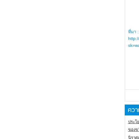
ที่มา :
http:
sk=wa
ความ
ประโย
ของขว
นิราศ