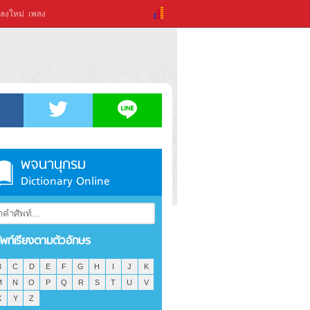
ลงใหม่
เพลง
พจนานุกรม
Dictionary Online
ัพท์เรียงตามตัวอักษร
B
C
D
E
F
G
H
I
J
K
M
N
O
P
Q
R
S
T
U
V
X
Y
Z