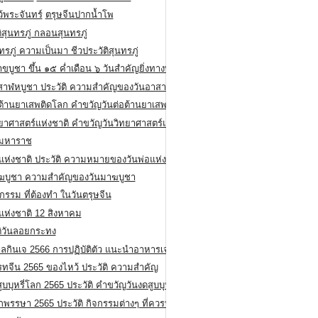
ว้พระจันทร์
ตรุษจีนปากน้ำโพ
ิสุนทรภู่ กลอนสุนทรภู่
ทรภู่ ความเป็นมา ชีวประวัติสุนทรภู่
สาขบูชา ขึ้น ๑๕ ค่ำเดือน ๖ วันสำคัญยิ่งทางพระพุทธศาสนา
สาฬหบูชา ประวัติ ความสําคัญของวันอาสาฬหบูชา
อต้านยาเสพติดโลก คำขวัญวันต่อต้านยาเสพติดสากล
ทยาศาสตร์แห่งชาติ คำขวัญวันวิทยาศาสตร์แห่งชาติ
ยมหาราช
อแห่งชาติ ประวัติ ความหมายของวันพ่อแห่งชาติ
ฆบูชา ความสำคัญของวันมาฆบูชา
กรรม ที่ต้องทำ ในวันตรุษจีน
่แห่งชาติ 12 สิงหาคม
ติวันลอยกระทง
ลกินเจ 2566 การปฏิบัติตัว แนะนำอาหารเจ
รทจีน 2565 ของไหว้ ประวัติ ความสำคัญ
ูบบุหรี่โลก 2565 ประวัติ คำขวัญวันงดสูบบุหรี่โลก
พรรษา 2565 ประวัติ กิจกรรมต่างๆ ที่ควรปฏิบัติ