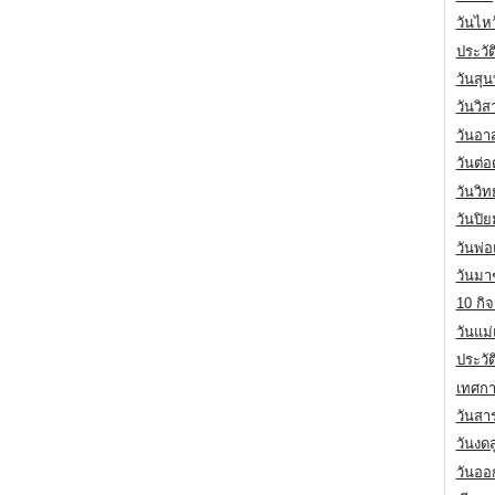
วันไห
ประวัต
วันสุน
วันวิ
วันอา
วันต่
วันวิ
วันปิ
วันพ่
วันมา
10 กิจ
วันแม
ประวั
เทศกา
วันสา
วันงดส
วันออก