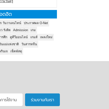
ความวันครู
อดฮิต
ก วันวาเลนไทน์
ประกาศผล O-Net
ยว รังสิต
Admission
เกม
ารศึก
ดูทีวีออนไลน์
เกมส์
เพลงใหม่
วันแม่แห่งชาติ
วันสารทจีน
กินเจ
เช็คพัสดุ
าการใช้งาน
ร่วมงานกับเรา