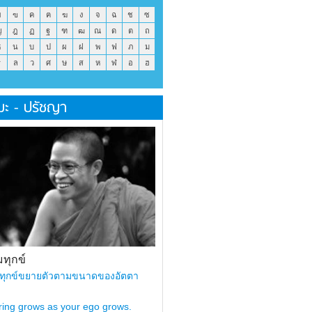
ข
ฃ
ค
ฅ
ฆ
ง
จ
ฉ
ช
ซ
ญ
ฎ
ฏ
ฐ
ฑ
ฒ
ณ
ด
ต
ถ
ธ
น
บ
ป
ผ
ฝ
พ
ฟ
ภ
ม
ร
ล
ว
ศ
ษ
ส
ห
ฬ
อ
ฮ
มะ - ปรัชญา
ทุกข์
ทุกข์ขยายตัวตามขนาดของอัตตา
ring grows as your ego grows.