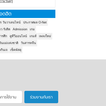
ความวันครู
อดฮิต
ก วันวาเลนไทน์
ประกาศผล O-Net
ยว รังสิต
Admission
เกม
ารศึก
ดูทีวีออนไลน์
เกมส์
เพลงใหม่
วันแม่แห่งชาติ
วันสารทจีน
กินเจ
เช็คพัสดุ
าการใช้งาน
ร่วมงานกับเรา