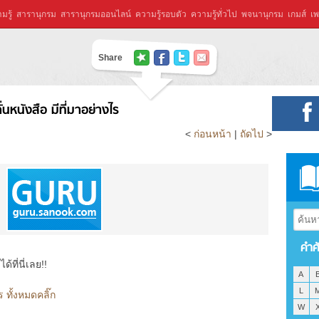
มรู้
สารานุกรม
สารานุกรมออนไลน์
ความรู้รอบตัว
ความรู้ทั่วไป
พจนานุกรม
เกมส์
เพ
Share
่คั่นหนังสือ มีที่มาอย่างไร
<
ก่อนหน้า
|
ถัดไป
>
คำศ
ที่นี่เลย!!
A
L
ไร ทั้งหมดคลิ๊ก
W