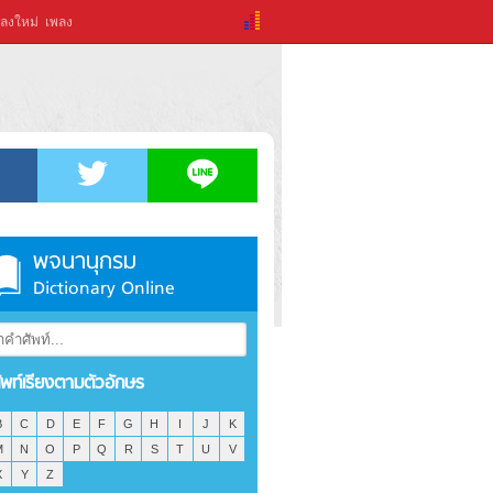
ลงใหม่
เพลง
พจนานุกรม
Dictionary Online
ัพท์เรียงตามตัวอักษร
B
C
D
E
F
G
H
I
J
K
M
N
O
P
Q
R
S
T
U
V
X
Y
Z