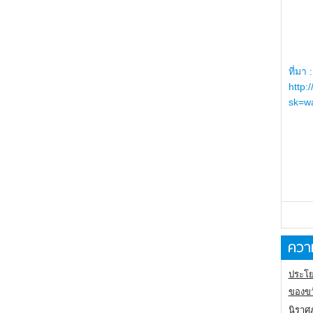
ที่มา :
http:
sk=wa
ความ
ประโย
ของขว
นิราศ