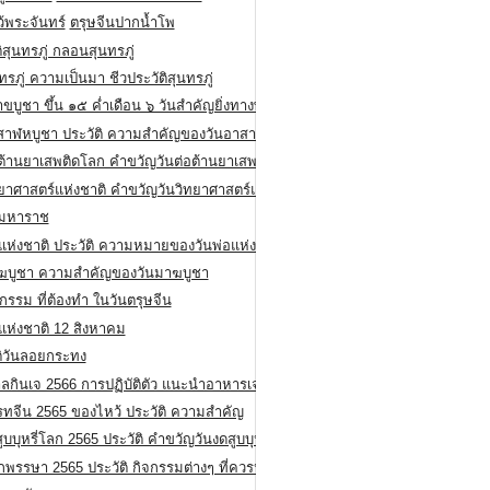
ว้พระจันทร์
ตรุษจีนปากน้ำโพ
ิสุนทรภู่ กลอนสุนทรภู่
ทรภู่ ความเป็นมา ชีวประวัติสุนทรภู่
สาขบูชา ขึ้น ๑๕ ค่ำเดือน ๖ วันสำคัญยิ่งทางพระพุทธศาสนา
สาฬหบูชา ประวัติ ความสําคัญของวันอาสาฬหบูชา
อต้านยาเสพติดโลก คำขวัญวันต่อต้านยาเสพติดสากล
ทยาศาสตร์แห่งชาติ คำขวัญวันวิทยาศาสตร์แห่งชาติ
ยมหาราช
อแห่งชาติ ประวัติ ความหมายของวันพ่อแห่งชาติ
ฆบูชา ความสำคัญของวันมาฆบูชา
กรรม ที่ต้องทำ ในวันตรุษจีน
่แห่งชาติ 12 สิงหาคม
ติวันลอยกระทง
ลกินเจ 2566 การปฏิบัติตัว แนะนำอาหารเจ
รทจีน 2565 ของไหว้ ประวัติ ความสำคัญ
ูบบุหรี่โลก 2565 ประวัติ คำขวัญวันงดสูบบุหรี่โลก
พรรษา 2565 ประวัติ กิจกรรมต่างๆ ที่ควรปฏิบัติ