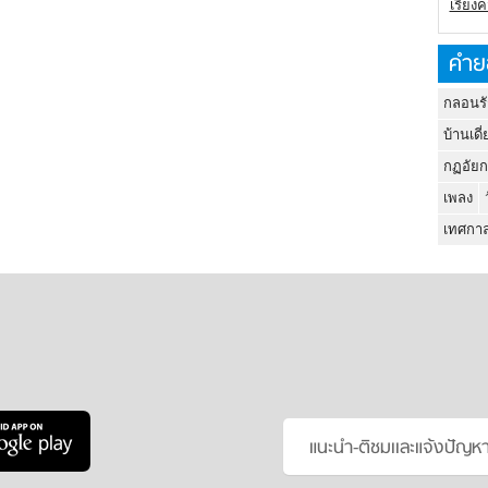
เรียง
คำย
กลอนรั
บ้านเดี่
กฏอัยก
เพลง
เทศกาล
แนะนำ-ติชมเเละแจ้งปัญห