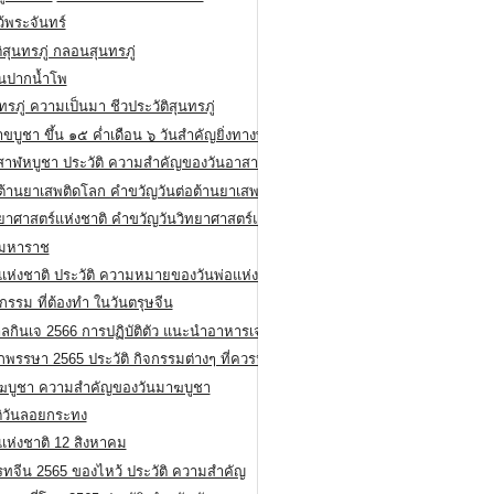
ว้พระจันทร์
ิสุนทรภู่ กลอนสุนทรภู่
ีนปากน้ำโพ
ทรภู่ ความเป็นมา ชีวประวัติสุนทรภู่
สาขบูชา ขึ้น ๑๕ ค่ำเดือน ๖ วันสำคัญยิ่งทางพระพุทธศาสนา
สาฬหบูชา ประวัติ ความสําคัญของวันอาสาฬหบูชา
อต้านยาเสพติดโลก คำขวัญวันต่อต้านยาเสพติดสากล
ทยาศาสตร์แห่งชาติ คำขวัญวันวิทยาศาสตร์แห่งชาติ
ยมหาราช
อแห่งชาติ ประวัติ ความหมายของวันพ่อแห่งชาติ
กรรม ที่ต้องทำ ในวันตรุษจีน
ลกินเจ 2566 การปฏิบัติตัว แนะนำอาหารเจ
พรรษา 2565 ประวัติ กิจกรรมต่างๆ ที่ควรปฏิบัติ
ฆบูชา ความสำคัญของวันมาฆบูชา
ติวันลอยกระทง
่แห่งชาติ 12 สิงหาคม
รทจีน 2565 ของไหว้ ประวัติ ความสำคัญ