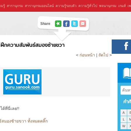
มรู้
สารานุกรม
สารานุกรมออนไลน์
ความรู้รอบตัว
ความรู้ทั่วไป
พจนานุกรม
เกมส์
เพ
Share
ก ฝึกความสัมพันธ์สมองซ้ายขวา
<
ก่อนหน้า
|
ถัดไป
>
คำศ
ที่นี่เลย!!
A
L
ธ์สมองซ้ายขวา ทั้งหมดคลิ๊ก
W