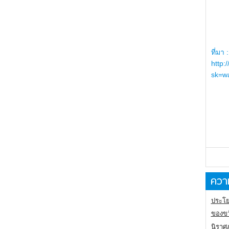
ที่มา :
http:
sk=wa
ความ
ประโย
ของขว
นิราศ