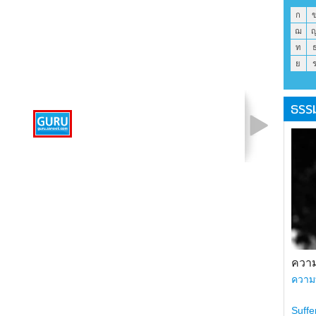
ก
ฌ
ท
ย
ธรร
รูปที่ 1 จาก 1
ความ
ความ
Suffe