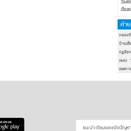
วันงดส
เรียง
คำย
กลอนรั
บ้านเดี่
กฏอัยก
เพลง
เทศกาล
แนะนำ-ติชมเเละแจ้งปัญห