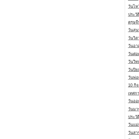
วันไห
ประวัต
ตรุษจ
วันสุน
วันวิ
วันอา
วันต่
วันวิ
วันปิ
วันพ่
10 กิจ
เทศกา
วันออก
วันมา
ประวั
วันแม
วันสา