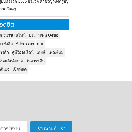
ูบบุหรี่โลก 2565 ประวัติ คำขวัญวันงดสูบบุหรี่โลก
ความวันครู
อดฮิต
ก วันวาเลนไทน์
ประกาศผล O-Net
ยว รังสิต
Admission
เกม
ารศึก
ดูทีวีออนไลน์
เกมส์
เพลงใหม่
วันแม่แห่งชาติ
วันสารทจีน
กินเจ
เช็คพัสดุ
าการใช้งาน
ร่วมงานกับเรา