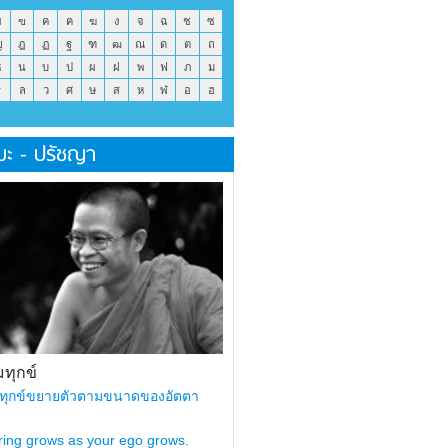
ข
ฃ
ค
ฅ
ฆ
ง
จ
ฉ
ช
ซ
ญ
ฎ
ฏ
ฐ
ฑ
ฒ
ณ
ด
ต
ถ
ธ
น
บ
ป
ผ
ฝ
พ
ฟ
ภ
ม
ร
ล
ว
ศ
ษ
ส
ห
ฬ
อ
ฮ
มะ - ปรัชญา
ทุกข์
ทุกข์ขยายตัวตามขนาดของอัตตา
ring grows as your ego grows.