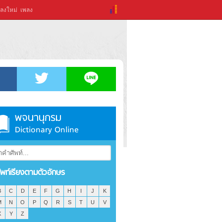
ลงใหม่
เพลง
พจนานุกรม
Dictionary Online
ัพท์เรียงตามตัวอักษร
B
C
D
E
F
G
H
I
J
K
M
N
O
P
Q
R
S
T
U
V
X
Y
Z