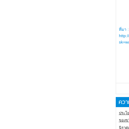
ที่มา :
http:
sk=wa
ความ
ประโย
ของขว
นิราศ