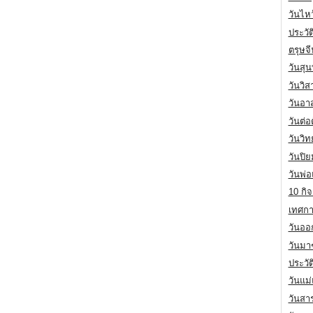
วันไห
ประวัต
ตรุษจ
วันสุน
วันวิ
วันอา
วันต่
วันวิ
วันปิ
วันพ่
10 กิจ
เทศกา
วันออก
วันมา
ประวั
วันแม
วันสา