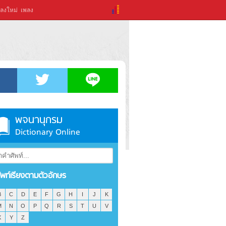
ลงใหม่
เพลง
พจนานุกรม
Dictionary Online
ัพท์เรียงตามตัวอักษร
B
C
D
E
F
G
H
I
J
K
M
N
O
P
Q
R
S
T
U
V
X
Y
Z