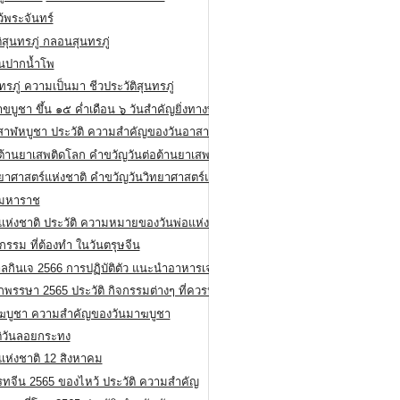
ว้พระจันทร์
ิสุนทรภู่ กลอนสุนทรภู่
ีนปากน้ำโพ
ทรภู่ ความเป็นมา ชีวประวัติสุนทรภู่
สาขบูชา ขึ้น ๑๕ ค่ำเดือน ๖ วันสำคัญยิ่งทางพระพุทธศาสนา
สาฬหบูชา ประวัติ ความสําคัญของวันอาสาฬหบูชา
อต้านยาเสพติดโลก คำขวัญวันต่อต้านยาเสพติดสากล
ทยาศาสตร์แห่งชาติ คำขวัญวันวิทยาศาสตร์แห่งชาติ
ยมหาราช
อแห่งชาติ ประวัติ ความหมายของวันพ่อแห่งชาติ
กรรม ที่ต้องทำ ในวันตรุษจีน
ลกินเจ 2566 การปฏิบัติตัว แนะนำอาหารเจ
พรรษา 2565 ประวัติ กิจกรรมต่างๆ ที่ควรปฏิบัติ
ฆบูชา ความสำคัญของวันมาฆบูชา
ติวันลอยกระทง
่แห่งชาติ 12 สิงหาคม
รทจีน 2565 ของไหว้ ประวัติ ความสำคัญ