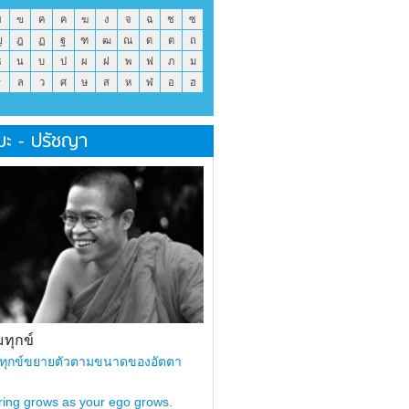
ข
ฃ
ค
ฅ
ฆ
ง
จ
ฉ
ช
ซ
ญ
ฎ
ฏ
ฐ
ฑ
ฒ
ณ
ด
ต
ถ
ธ
น
บ
ป
ผ
ฝ
พ
ฟ
ภ
ม
ร
ล
ว
ศ
ษ
ส
ห
ฬ
อ
ฮ
มะ - ปรัชญา
ทุกข์
ทุกข์ขยายตัวตามขนาดของอัตตา
ring grows as your ego grows.