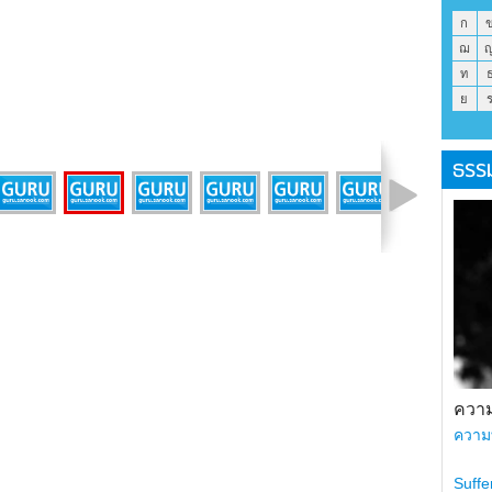
ก
ฌ
ท
ย
ธรร
รูปที่ 8 จาก 12
ความ
ความ
Suffe