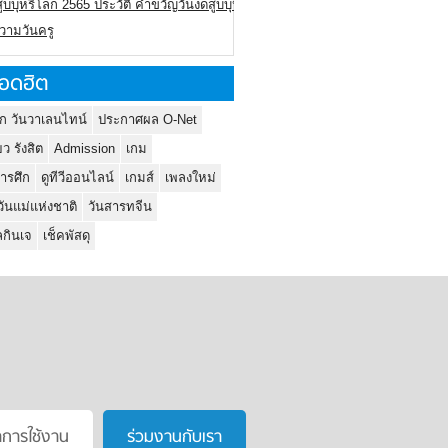
ูบบุหรี่โลก 2565 ประวัติ คำขวัญวันงดสูบบุหรี่โลก
ความวันครู
อดฮิต
ก วันวาเลนไทน์
ประกาศผล O-Net
ยว รังสิต
Admission
เกม
ารศึก
ดูทีวีออนไลน์
เกมส์
เพลงใหม่
วันแม่แห่งชาติ
วันสารทจีน
กินเจ
เช็คพัสดุ
าการใช้งาน
ร่วมงานกับเรา