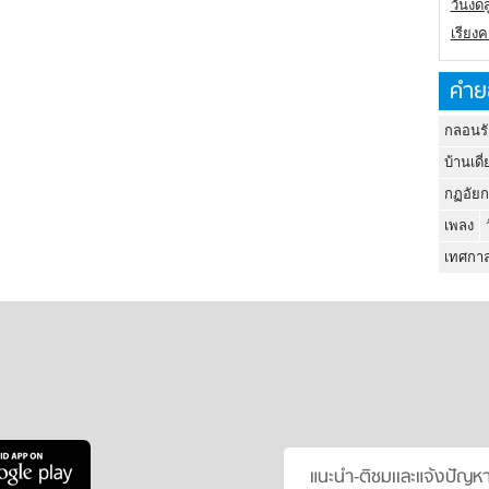
วันงดส
เรียง
คำย
กลอนรั
บ้านเดี่
กฏอัยก
เพลง
เทศกาล
แนะนำ-ติชมเเละแจ้งปัญห