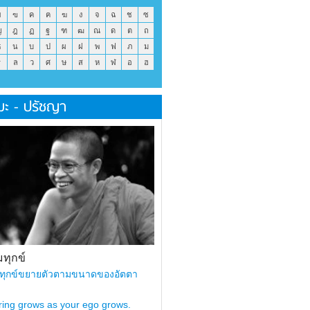
ข
ฃ
ค
ฅ
ฆ
ง
จ
ฉ
ช
ซ
ญ
ฎ
ฏ
ฐ
ฑ
ฒ
ณ
ด
ต
ถ
ธ
น
บ
ป
ผ
ฝ
พ
ฟ
ภ
ม
ร
ล
ว
ศ
ษ
ส
ห
ฬ
อ
ฮ
มะ - ปรัชญา
ทุกข์
ทุกข์ขยายตัวตามขนาดของอัตตา
ring grows as your ego grows.