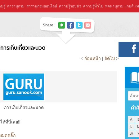
มรู้
สารานุกรม
สารานุกรมออนไลน์
ความรู้รอบตัว
ความรู้ทั่วไป
พจนานุกรม
เกมส์
เพ
Share
การเก็บเกี่ยวและนวด
<
ก่อนหน้า
|
ถัดไป
>
คำศ
การเก็บเกี่ยวและนวด
A
ที่นี่เลย!!
L
W
หมดคลิ๊ก