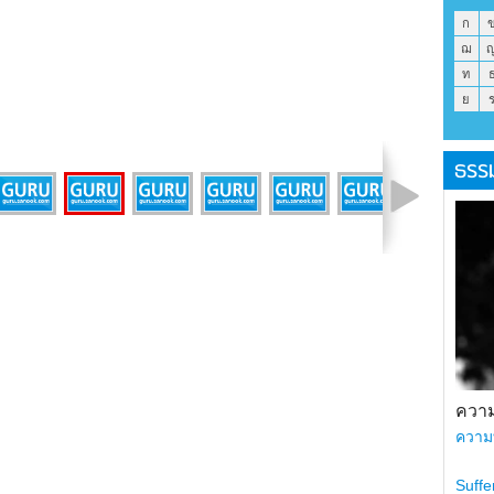
ก
ฌ
ท
ย
ธรร
รูปที่ 14 จาก 14
ความ
ความ
Suffe