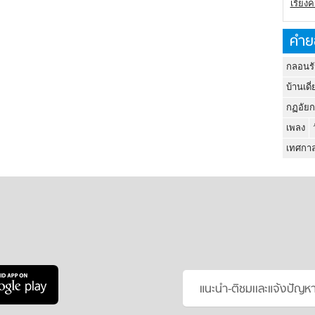
เรียง
คำย
กลอนรั
บ้านเดี่
กฏอัยก
เพลง
เทศกาล
แนะนำ-ติชมเเละแจ้งปัญห