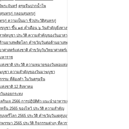
ว้พระจันทร์
ตรุษจีนปากน้ำโพ
ิสุนทรภู่ กลอนสุนทรภู่
ทรภู่ ความเป็นมา ชีวประวัติสุนทรภู่
สาขบูชา ขึ้น ๑๕ ค่ำเดือน ๖ วันสำคัญยิ่งทางพระพุทธศาสนา
สาฬหบูชา ประวัติ ความสําคัญของวันอาสาฬหบูชา
อต้านยาเสพติดโลก คำขวัญวันต่อต้านยาเสพติดสากล
ทยาศาสตร์แห่งชาติ คำขวัญวันวิทยาศาสตร์แห่งชาติ
ยมหาราช
อแห่งชาติ ประวัติ ความหมายของวันพ่อแห่งชาติ
ฆบูชา ความสำคัญของวันมาฆบูชา
กรรม ที่ต้องทำ ในวันตรุษจีน
่แห่งชาติ 12 สิงหาคม
ติวันลอยกระทง
ลกินเจ 2566 การปฏิบัติตัว แนะนำอาหารเจ
รทจีน 2565 ของไหว้ ประวัติ ความสำคัญ
ูบบุหรี่โลก 2565 ประวัติ คำขวัญวันงดสูบบุหรี่โลก
พรรษา 2565 ประวัติ กิจกรรมต่างๆ ที่ควรปฏิบัติ