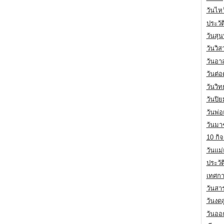
วันไห
ประวัต
วันสุน
วันวิ
วันอา
วันต่
วันวิ
วันปิ
วันพ่
วันมา
10 กิจ
วันแม
ประวั
เทศกา
วันสา
วันงดส
วันออก