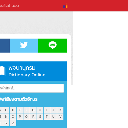
ลงใหม่
เพลง
พจนานุกรม
Dictionary Online
ัพท์เรียงตามตัวอักษร
B
C
D
E
F
G
H
I
J
K
M
N
O
P
Q
R
S
T
U
V
X
Y
Z