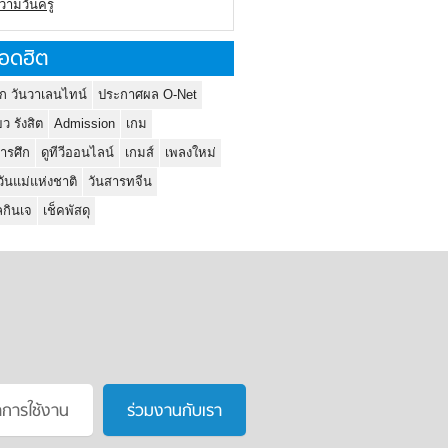
ความวันครู
อดฮิต
ก วันวาเลนไทน์
ประกาศผล O-Net
ยว รังสิต
Admission
เกม
ารศึก
ดูทีวีออนไลน์
เกมส์
เพลงใหม่
วันแม่แห่งชาติ
วันสารทจีน
กินเจ
เช็คพัสดุ
าการใช้งาน
ร่วมงานกับเรา