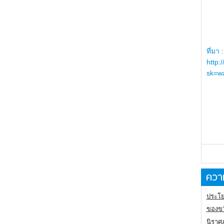
ที่มา :
http:
sk=wa
ความ
ประโย
ของขว
นิราศ