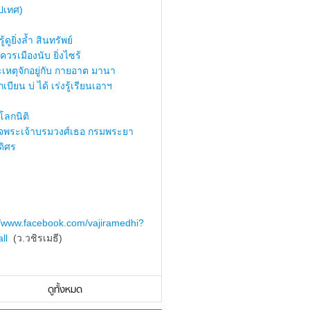
ปเทศ)
้ดูยิ่งล้ำ สินทรัพย์
ควรเมืองนับ ยิ่งไซร้
เหตุจักอยู่กับ กายอาต มานา
เบียน บ่ ได้ เร่งรู้เรียนเอาฯ
ลกนิติ
็จพระเจ้าบรมวงศ์เธอ กรมพระยา
ดิศร
//www.facebook.com/vajiramedhi?
ll
(ว.วชิรเมธี)
ดูทั้งหมด