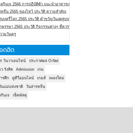
ลกินเจ 2566 การปฏิบัติตัว แนะนำอาหารเจ
รทจีน 2565 ของไหว้ ประวัติ ความสำคัญ
ูบบุหรี่โลก 2565 ประวัติ คำขวัญวันงดสูบบุหรี่โลก
พรรษา 2565 ประวัติ กิจกรรมต่างๆ ที่ควรปฏิบัติ
ความวันครู
อดฮิต
ก วันวาเลนไทน์
ประกาศผล O-Net
ยว รังสิต
Admission
เกม
ารศึก
ดูทีวีออนไลน์
เกมส์
เพลงใหม่
วันแม่แห่งชาติ
วันสารทจีน
กินเจ
เช็คพัสดุ