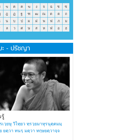
ข
ฃ
ค
ฅ
ฆ
ง
จ
ฉ
ช
ซ
ญ
ฎ
ฏ
ฐ
ฑ
ฒ
ณ
ด
ต
ถ
ธ
น
บ
ป
ผ
ฝ
พ
ฟ
ภ
ม
ร
ล
ว
ศ
ษ
ส
ห
ฬ
อ
ฮ
มะ - ปรัชญา
ู้
รเวฺยษุ วิไทฺยว ทฺรวฺยมาหุรนุตฺตมมฺ
ย ยตฺวา ทนรฺ มตฺวา ทกฺษยตฺวาจฺจ