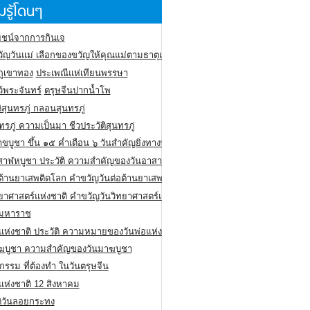
รู้โดนๆ
ชน์จากการกินเจ
ัญวันแม่ เลือกของขวัญให้คุณแม่ตามธาตุเกิด
ภูเขาทอง
ประเพณีแห่เทียนพรรษา
ว้พระจันทร์
ตรุษจีนปากน้ำโพ
ิสุนทรภู่ กลอนสุนทรภู่
ทรภู่ ความเป็นมา ชีวประวัติสุนทรภู่
สาขบูชา ขึ้น ๑๕ ค่ำเดือน ๖ วันสำคัญยิ่งทางพระพุทธศาสนา
สาฬหบูชา ประวัติ ความสําคัญของวันอาสาฬหบูชา
อต้านยาเสพติดโลก คำขวัญวันต่อต้านยาเสพติดสากล
ทยาศาสตร์แห่งชาติ คำขวัญวันวิทยาศาสตร์แห่งชาติ
ยมหาราช
อแห่งชาติ ประวัติ ความหมายของวันพ่อแห่งชาติ
ฆบูชา ความสำคัญของวันมาฆบูชา
กรรม ที่ต้องทำ ในวันตรุษจีน
่แห่งชาติ 12 สิงหาคม
ติวันลอยกระทง