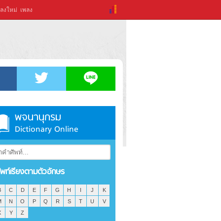
ลงใหม่
เพลง
พจนานุกรม
Dictionary Online
ัพท์เรียงตามตัวอักษร
B
C
D
E
F
G
H
I
J
K
M
N
O
P
Q
R
S
T
U
V
X
Y
Z