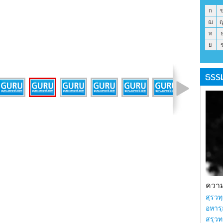
ก
ฌ
ท
ย
ธรร
รูปที่ 27 จาก 46
ความร
สฺรวทฺ
อหารฺ
สรฺวท