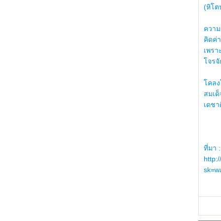
(หิโต
ความรู
คิดค่า
เพราะ
โจรจัก
โคลงโ
สมเด
เดชา
ที่มา :
http:
sk=wa