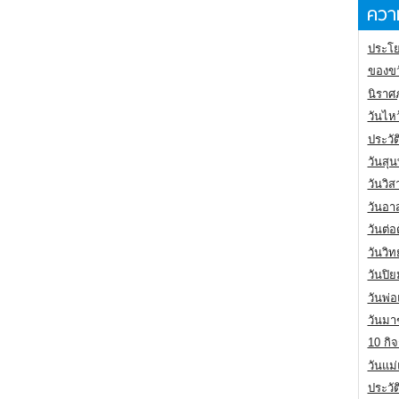
ความ
ประโย
ของขว
นิราศ
วันไห
ประวัต
วันสุน
วันวิ
วันอา
วันต่
วันวิ
วันปิ
วันพ่
วันมา
10 กิจ
วันแม
ประวั