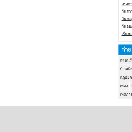
เทศกา
วันสา
วันงดส
วันออก
เรียง
คำย
กลอนรั
บ้านเดี่
กฏอัยก
เพลง
เทศกาล