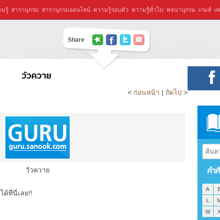
มรู้
สารานุกรม
สารานุกรมออนไลน์
ความรู้รอบตัว
ความรู้ทั่วไป
พจนานุกรม
เกมส์
เพ
Share
วัวควาย
<
ก่อนหน้า
|
ถัดไป
>
คำศ
วัวควาย
A
ที่นี่เลย!!
L
W