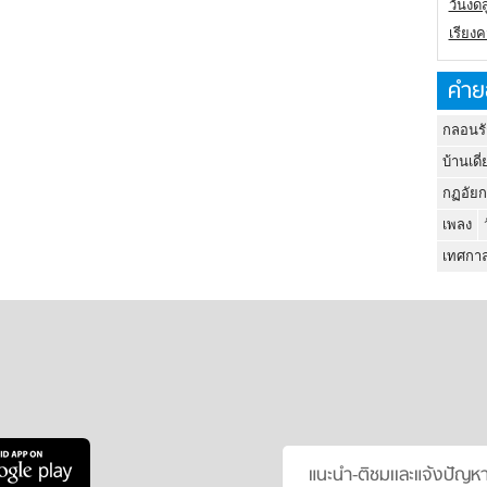
วันงดส
เรียง
คำย
กลอนรั
บ้านเดี่
กฏอัยก
เพลง
เทศกาล
แนะนำ-ติชมเเละแจ้งปัญห