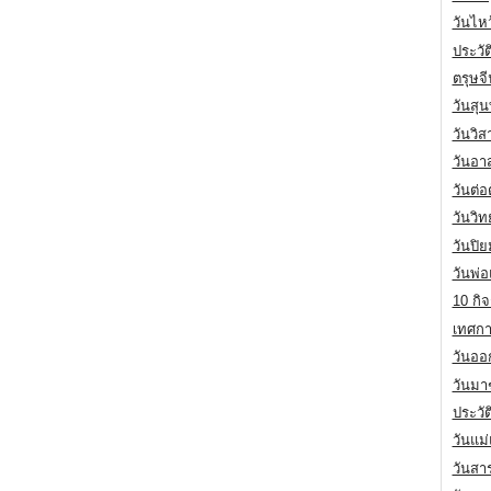
วันไห
ประวัต
ตรุษจ
วันสุน
วันวิ
วันอา
วันต่
วันวิ
วันปิ
วันพ่
10 กิจ
เทศกา
วันออก
วันมา
ประวั
วันแม
วันสา