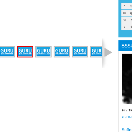
ก
ฌ
ท
ย
ธรร
รูปที่ 3 จาก 9
ความ
ความ
Suffe