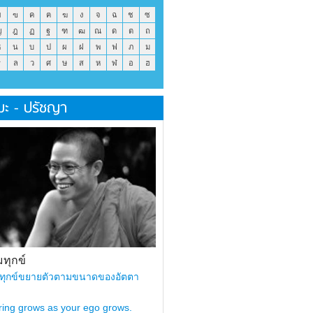
ข
ฃ
ค
ฅ
ฆ
ง
จ
ฉ
ช
ซ
ญ
ฎ
ฏ
ฐ
ฑ
ฒ
ณ
ด
ต
ถ
ธ
น
บ
ป
ผ
ฝ
พ
ฟ
ภ
ม
ร
ล
ว
ศ
ษ
ส
ห
ฬ
อ
ฮ
มะ - ปรัชญา
ทุกข์
ทุกข์ขยายตัวตามขนาดของอัตตา
ring grows as your ego grows.