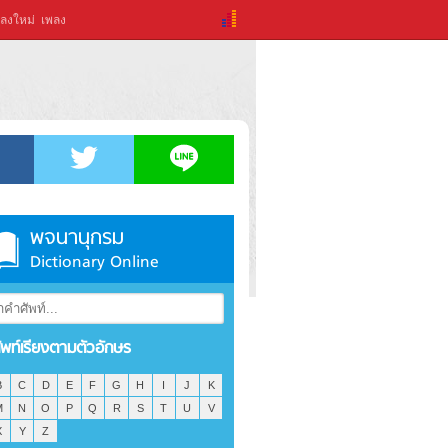
ลงใหม่
เพลง
พจนานุกรม
Dictionary Online
ัพท์เรียงตามตัวอักษร
B
C
D
E
F
G
H
I
J
K
M
N
O
P
Q
R
S
T
U
V
X
Y
Z