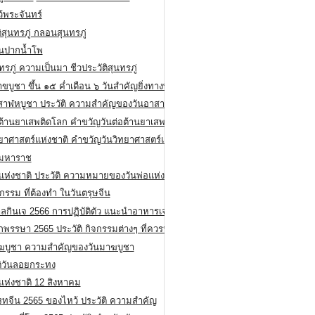
ว้พระจันทร์
ิสุนทรภู่ กลอนสุนทรภู่
ีนปากน้ำโพ
ทรภู่ ความเป็นมา ชีวประวัติสุนทรภู่
สาขบูชา ขึ้น ๑๕ ค่ำเดือน ๖ วันสำคัญยิ่งทางพระพุทธศาสนา
สาฬหบูชา ประวัติ ความสําคัญของวันอาสาฬหบูชา
อต้านยาเสพติดโลก คำขวัญวันต่อต้านยาเสพติดสากล
ทยาศาสตร์แห่งชาติ คำขวัญวันวิทยาศาสตร์แห่งชาติ
ยมหาราช
อแห่งชาติ ประวัติ ความหมายของวันพ่อแห่งชาติ
กรรม ที่ต้องทำ ในวันตรุษจีน
ลกินเจ 2566 การปฏิบัติตัว แนะนำอาหารเจ
พรรษา 2565 ประวัติ กิจกรรมต่างๆ ที่ควรปฏิบัติ
ฆบูชา ความสำคัญของวันมาฆบูชา
ติวันลอยกระทง
่แห่งชาติ 12 สิงหาคม
รทจีน 2565 ของไหว้ ประวัติ ความสำคัญ