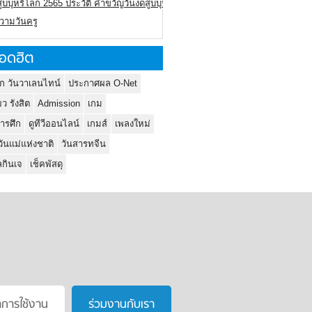
ูบบุหรี่โลก 2565 ประวัติ คำขวัญวันงดสูบบุหรี่โลก
ความวันครู
อดฮิต
ก วันวาเลนไทน์
ประกาศผล O-Net
ยว รังสิต
Admission
เกม
ารศึก
ดูทีวีออนไลน์
เกมส์
เพลงใหม่
วันแม่แห่งชาติ
วันสารทจีน
กินเจ
เช็คพัสดุ
าการใช้งาน
ร่วมงานกับเรา