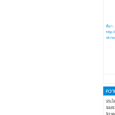
ที่มา :
http:
sk=wa
ความ
ประโย
ของขว
นิราศ