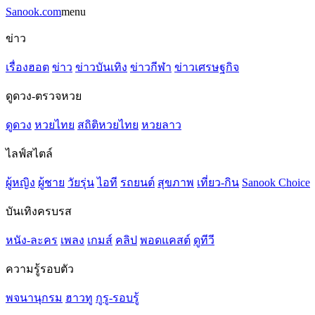
Sanook.com
menu
ข่าว
เรื่องฮอต
ข่าว
ข่าวบันเทิง
ข่าวกีฬา
ข่าวเศรษฐกิจ
ดูดวง-ตรวจหวย
ดูดวง
หวยไทย
สถิติหวยไทย
หวยลาว
ไลฟ์สไตล์
ผู้หญิง
ผู้ชาย
วัยรุ่น
ไอที
รถยนต์
สุขภาพ
เที่ยว-กิน
Sanook Choice
บันเทิงครบรส
หนัง-ละคร
เพลง
เกมส์
คลิป
พอดแคสต์
ดูทีวี
ความรู้รอบตัว
พจนานุกรม
ฮาวทู
กูรู-รอบรู้