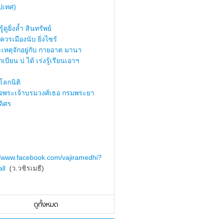
ปเทศ)
้ดูยิ่งล้ำ สินทรัพย์
ควรเมืองนับ ยิ่งไซร้
เหตุจักอยู่กับ กายอาต มานา
เบียน บ่ ได้ เร่งรู้เรียนเอาฯ
ลกนิติ
็จพระเจ้าบรมวงศ์เธอ กรมพระยา
ดิศร
//www.facebook.com/vajiramedhi?
ll
(ว.วชิรเมธี)
ดูทั้งหมด