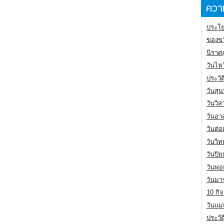
ความ
ประโย
ของขว
นิราศ
วันไห
ประวัต
วันสุน
วันวิ
วันอา
วันต่
วันวิ
วันปิ
วันพ่
วันมา
10 กิจ
วันแม
ประวั