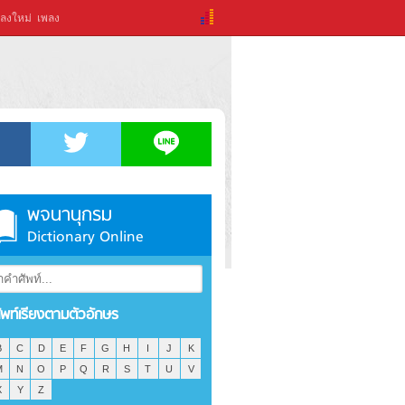
ลงใหม่
เพลง
พจนานุกรม
Dictionary Online
ัพท์เรียงตามตัวอักษร
B
C
D
E
F
G
H
I
J
K
M
N
O
P
Q
R
S
T
U
V
X
Y
Z