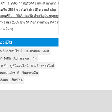
ลกินเจ 2566 การปฏิบัติตัว แนะนำอาหารเจ
รทจีน 2565 ของไหว้ ประวัติ ความสำคัญ
ูบบุหรี่โลก 2565 ประวัติ คำขวัญวันงดสูบบุหรี่โลก
พรรษา 2565 ประวัติ กิจกรรมต่างๆ ที่ควรปฏิบัติ
ความวันครู
อดฮิต
ก วันวาเลนไทน์
ประกาศผล O-Net
ยว รังสิต
Admission
เกม
ารศึก
ดูทีวีออนไลน์
เกมส์
เพลงใหม่
วันแม่แห่งชาติ
วันสารทจีน
กินเจ
เช็คพัสดุ