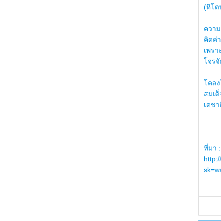
(หิโต
ความรู
คิดค่า
เพราะ
โจรจัก
โคลงโ
สมเด
เดชา
ที่มา :
http:
sk=wa