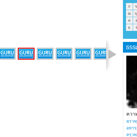
ก
ฌ
ท
ย
ธรร
รูปที่ 3 จาก 19
ความร
สฺรวทฺ
อหารฺ
สรฺวท