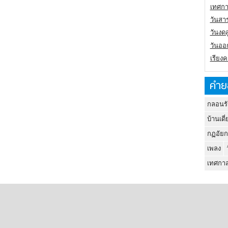
เทศกา
วันสา
วันงดส
วันออก
เรียง
คำย
กลอนรั
บ้านเดี่
กฏอัยก
เพลง
เทศกาล