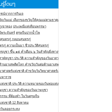
รู้โดนๆ
ชน์จากการกินเจ
ัญวันแม่ เลือกของขวัญให้คุณแม่ตามธาตุเกิด
ภูเขาทอง
ประเพณีแห่เทียนพรรษา
ว้พระจันทร์
ตรุษจีนปากน้ำโพ
ิสุนทรภู่ กลอนสุนทรภู่
ทรภู่ ความเป็นมา ชีวประวัติสุนทรภู่
สาขบูชา ขึ้น ๑๕ ค่ำเดือน ๖ วันสำคัญยิ่งทางพระพุทธศาสนา
สาฬหบูชา ประวัติ ความสําคัญของวันอาสาฬหบูชา
อต้านยาเสพติดโลก คำขวัญวันต่อต้านยาเสพติดสากล
ทยาศาสตร์แห่งชาติ คำขวัญวันวิทยาศาสตร์แห่งชาติ
ยมหาราช
อแห่งชาติ ประวัติ ความหมายของวันพ่อแห่งชาติ
ฆบูชา ความสำคัญของวันมาฆบูชา
กรรม ที่ต้องทำ ในวันตรุษจีน
่แห่งชาติ 12 สิงหาคม
ติวันลอยกระทง