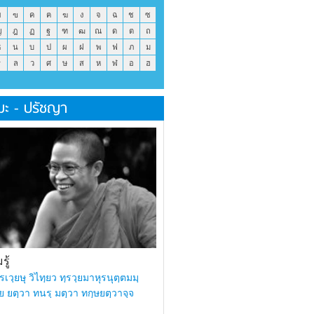
ข
ฃ
ค
ฅ
ฆ
ง
จ
ฉ
ช
ซ
ญ
ฎ
ฏ
ฐ
ฑ
ฒ
ณ
ด
ต
ถ
ธ
น
บ
ป
ผ
ฝ
พ
ฟ
ภ
ม
ร
ล
ว
ศ
ษ
ส
ห
ฬ
อ
ฮ
มะ - ปรัชญา
ู้
รเวฺยษุ วิไทฺยว ทฺรวฺยมาหุรนุตฺตมมฺ
ย ยตฺวา ทนรฺ มตฺวา ทกฺษยตฺวาจฺจ