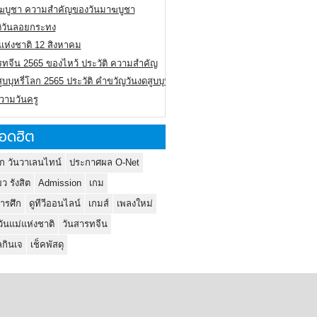
ฆบูชา ความสำคัญของวันมาฆบูชา
ติวันลอยกระทง
่แห่งชาติ 12 สิงหาคม
รทจีน 2565 ของไหว้ ประวัติ ความสำคัญ
ูบบุหรี่โลก 2565 ประวัติ คำขวัญวันงดสูบบุหรี่โลก
ความวันครู
อดฮิต
ก วันวาเลนไทน์
ประกาศผล O-Net
ยว รังสิต
Admission
เกม
ารศึก
ดูทีวีออนไลน์
เกมส์
เพลงใหม่
วันแม่แห่งชาติ
วันสารทจีน
กินเจ
เช็คพัสดุ