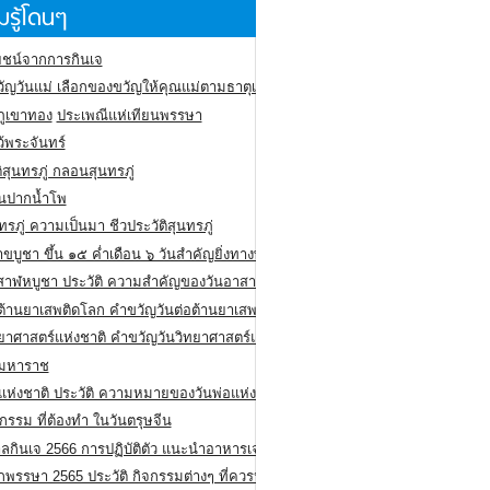
รู้โดนๆ
ชน์จากการกินเจ
ัญวันแม่ เลือกของขวัญให้คุณแม่ตามธาตุเกิด
ภูเขาทอง
ประเพณีแห่เทียนพรรษา
ว้พระจันทร์
ิสุนทรภู่ กลอนสุนทรภู่
ีนปากน้ำโพ
ทรภู่ ความเป็นมา ชีวประวัติสุนทรภู่
สาขบูชา ขึ้น ๑๕ ค่ำเดือน ๖ วันสำคัญยิ่งทางพระพุทธศาสนา
สาฬหบูชา ประวัติ ความสําคัญของวันอาสาฬหบูชา
อต้านยาเสพติดโลก คำขวัญวันต่อต้านยาเสพติดสากล
ทยาศาสตร์แห่งชาติ คำขวัญวันวิทยาศาสตร์แห่งชาติ
ยมหาราช
อแห่งชาติ ประวัติ ความหมายของวันพ่อแห่งชาติ
กรรม ที่ต้องทำ ในวันตรุษจีน
ลกินเจ 2566 การปฏิบัติตัว แนะนำอาหารเจ
พรรษา 2565 ประวัติ กิจกรรมต่างๆ ที่ควรปฏิบัติ