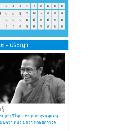
ข
ฃ
ค
ฅ
ฆ
ง
จ
ฉ
ช
ซ
ญ
ฎ
ฏ
ฐ
ฑ
ฒ
ณ
ด
ต
ถ
ธ
น
บ
ป
ผ
ฝ
พ
ฟ
ภ
ม
ร
ล
ว
ศ
ษ
ส
ห
ฬ
อ
ฮ
มะ - ปรัชญา
ู้
รเวฺยษุ วิไทฺยว ทฺรวฺยมาหุรนุตฺตมมฺ
ย ยตฺวา ทนรฺ มตฺวา ทกฺษยตฺวาจฺจ