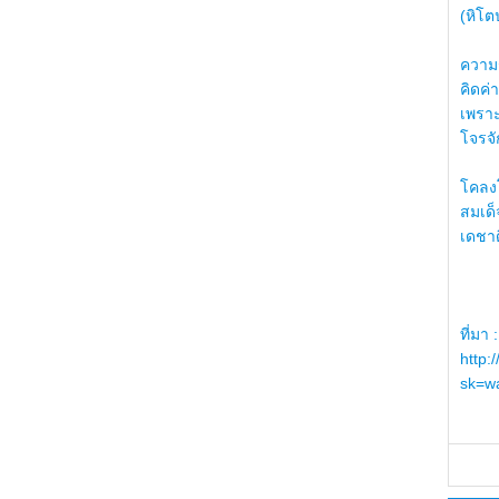
(หิโต
ความรู
คิดค่า
เพราะ
โจรจัก
โคลงโ
สมเด
เดชา
ที่มา :
http:
sk=wa