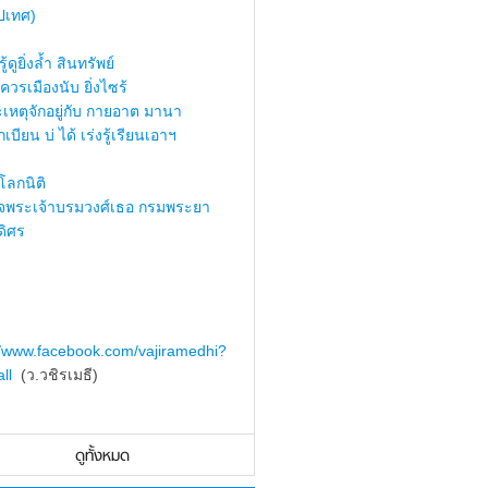
ปเทศ)
้ดูยิ่งล้ำ สินทรัพย์
ควรเมืองนับ ยิ่งไซร้
เหตุจักอยู่กับ กายอาต มานา
เบียน บ่ ได้ เร่งรู้เรียนเอาฯ
ลกนิติ
็จพระเจ้าบรมวงศ์เธอ กรมพระยา
ดิศร
//www.facebook.com/vajiramedhi?
ll
(ว.วชิรเมธี)
ดูทั้งหมด