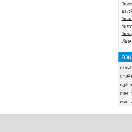
วันมา
ประวั
วันแม
วันสา
วันงดส
เรียง
คำย
กลอนรั
บ้านเดี่
กฏอัยก
เพลง
เทศกาล