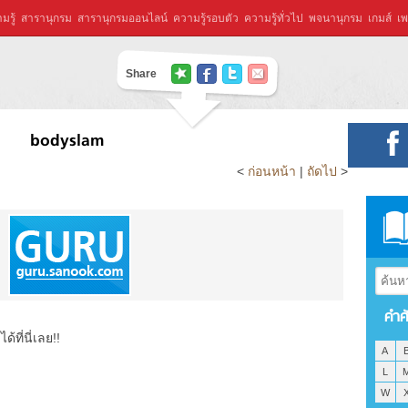
มรู้
สารานุกรม
สารานุกรมออนไลน์
ความรู้รอบตัว
ความรู้ทั่วไป
พจนานุกรม
เกมส์
เพ
Share
bodyslam
<
ก่อนหน้า
|
ถัดไป
>
คำศ
ที่นี่เลย!!
A
L
W