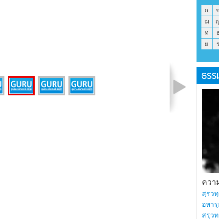
ก
ฌ
ท
ย
ธรร
รูปที่ 2 จาก 4
ความร
สฺรวทฺ
อหารฺ
สรฺวท