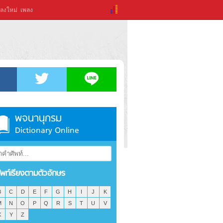
ลงใหม่
เพลง
พจนานุกรม
Dictionary Online
ัพท์เรียงตามตัวอักษร
B
C
D
E
F
G
H
I
J
K
M
N
O
P
Q
R
S
T
U
V
X
Y
Z