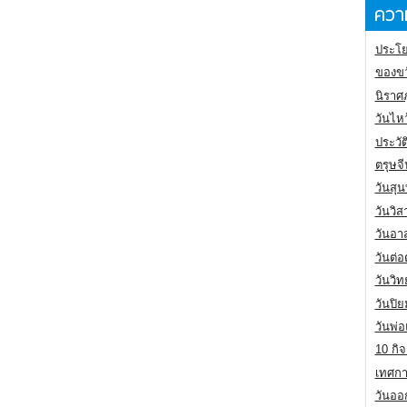
ความ
ประโย
ของขว
นิราศ
วันไห
ประวัต
ตรุษจ
วันสุน
วันวิ
วันอา
วันต่
วันวิ
วันปิ
วันพ่
10 กิจ
เทศกา
วันออก