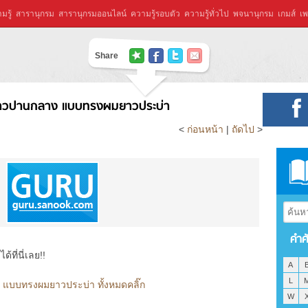
มรู้
สารานุกรม
สารานุกรมออนไลน์
ความรู้รอบตัว
ความรู้ทั่วไป
พจนานุกรม
เกมส์
เพ
Share
วปานกลาง แบบทรงผมยาวประบ่า
<
ก่อนหน้า
|
ถัดไป
>
คำศ
ที่นี่เลย!!
A
L
บบทรงผมยาวประบ่า ทั้งหมดคลิ๊ก
W