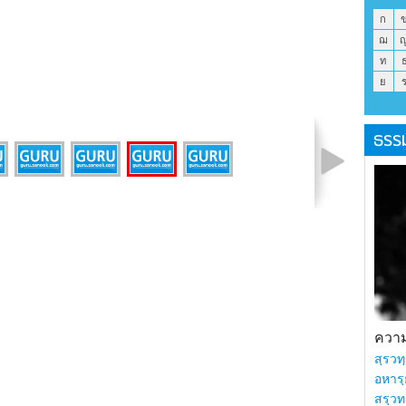
ก
ฌ
ท
ย
ธรร
รูปที่ 1 จาก 6
ความร
สฺรวทฺ
อหารฺ
สรฺวท