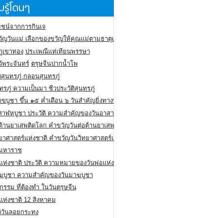
รู้โดนๆ
ชน์จากการกินเจ
ัญวันแม่ เลือกของขวัญให้คุณแม่ตามธาตุเกิด
ภูเขาทอง
ประเพณีแห่เทียนพรรษา
ว้พระจันทร์
ตรุษจีนปากน้ำโพ
ิสุนทรภู่ กลอนสุนทรภู่
ทรภู่ ความเป็นมา ชีวประวัติสุนทรภู่
สาขบูชา ขึ้น ๑๕ ค่ำเดือน ๖ วันสำคัญยิ่งทางพระพุทธศาสนา
สาฬหบูชา ประวัติ ความสําคัญของวันอาสาฬหบูชา
อต้านยาเสพติดโลก คำขวัญวันต่อต้านยาเสพติดสากล
ทยาศาสตร์แห่งชาติ คำขวัญวันวิทยาศาสตร์แห่งชาติ
ยมหาราช
อแห่งชาติ ประวัติ ความหมายของวันพ่อแห่งชาติ
ฆบูชา ความสำคัญของวันมาฆบูชา
กรรม ที่ต้องทำ ในวันตรุษจีน
่แห่งชาติ 12 สิงหาคม
ติวันลอยกระทง