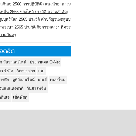
ลกินเจ 2566 การปฏิบัติตัว แนะนำอาหารเจ
รทจีน 2565 ของไหว้ ประวัติ ความสำคัญ
ูบบุหรี่โลก 2565 ประวัติ คำขวัญวันงดสูบบุหรี่โลก
พรรษา 2565 ประวัติ กิจกรรมต่างๆ ที่ควรปฏิบัติ
ความวันครู
อดฮิต
ก วันวาเลนไทน์
ประกาศผล O-Net
ยว รังสิต
Admission
เกม
ารศึก
ดูทีวีออนไลน์
เกมส์
เพลงใหม่
วันแม่แห่งชาติ
วันสารทจีน
กินเจ
เช็คพัสดุ