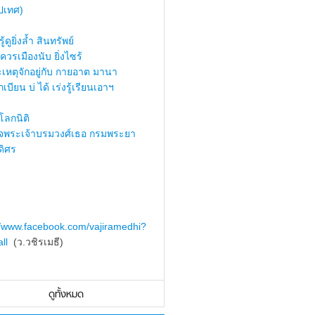
ปเทศ)
้ดูยิ่งล้ำ สินทรัพย์
ควรเมืองนับ ยิ่งไซร้
เหตุจักอยู่กับ กายอาต มานา
เบียน บ่ ได้ เร่งรู้เรียนเอาฯ
ลกนิติ
็จพระเจ้าบรมวงศ์เธอ กรมพระยา
ดิศร
//www.facebook.com/vajiramedhi?
ll
(ว.วชิรเมธี)
ดูทั้งหมด