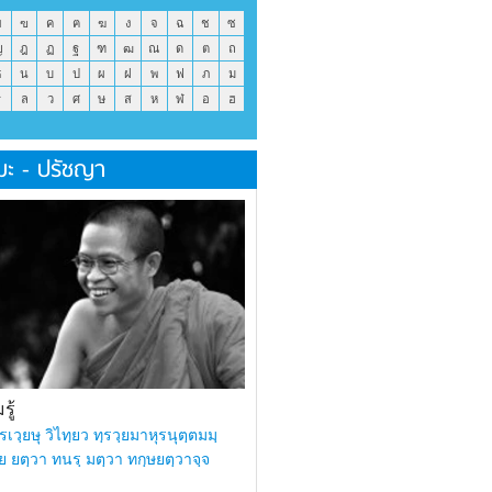
ข
ฃ
ค
ฅ
ฆ
ง
จ
ฉ
ช
ซ
ญ
ฎ
ฏ
ฐ
ฑ
ฒ
ณ
ด
ต
ถ
ธ
น
บ
ป
ผ
ฝ
พ
ฟ
ภ
ม
ร
ล
ว
ศ
ษ
ส
ห
ฬ
อ
ฮ
มะ - ปรัชญา
ู้
รเวฺยษุ วิไทฺยว ทฺรวฺยมาหุรนุตฺตมมฺ
ย ยตฺวา ทนรฺ มตฺวา ทกฺษยตฺวาจฺจ