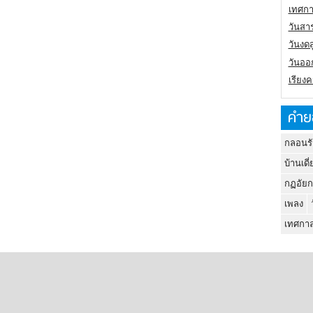
เทศกา
วันสา
วันงดส
วันออก
เรียง
คำย
กลอนรั
บ้านเดี่
กฏอัยก
เพลง
เทศกาล