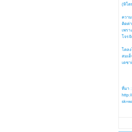
(หิโต
ความรู
คิดค่า
เพราะ
โจรจัก
โคลงโ
สมเด
เดชา
ที่มา :
http:
sk=wa