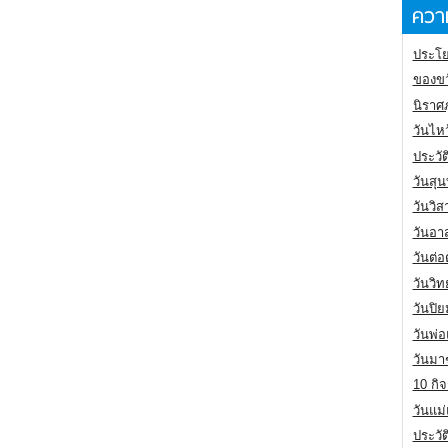
ความ
ประโย
ของขว
นิราศ
วันไห
ประวัต
วันสุน
วันวิ
วันอา
วันต่
วันวิ
วันปิ
วันพ่
วันมา
10 กิจ
วันแม
ประวั