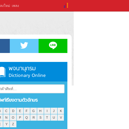
ลงใหม่
เพลง
พจนานุกรม
Dictionary Online
ัพท์เรียงตามตัวอักษร
B
C
D
E
F
G
H
I
J
K
M
N
O
P
Q
R
S
T
U
V
X
Y
Z