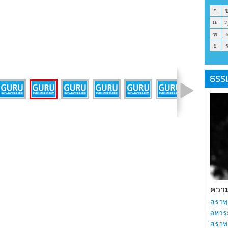
ก
ฌ
ท
ย
ธรร
รูปที่ 4 จาก 11
ความร
สฺรวทฺ
อหารฺ
สรฺวท