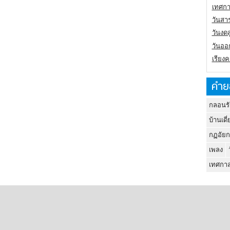
เทศกา
วันสา
วันงดส
วันออก
เรียง
คำย
กลอนรั
บ้านเดี่
กฏอัยก
เพลง
เทศกาล