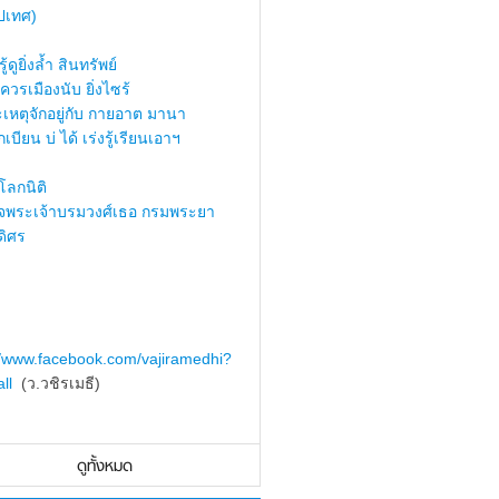
ปเทศ)
้ดูยิ่งล้ำ สินทรัพย์
ควรเมืองนับ ยิ่งไซร้
เหตุจักอยู่กับ กายอาต มานา
เบียน บ่ ได้ เร่งรู้เรียนเอาฯ
ลกนิติ
็จพระเจ้าบรมวงศ์เธอ กรมพระยา
ดิศร
//www.facebook.com/vajiramedhi?
ll
(ว.วชิรเมธี)
ดูทั้งหมด