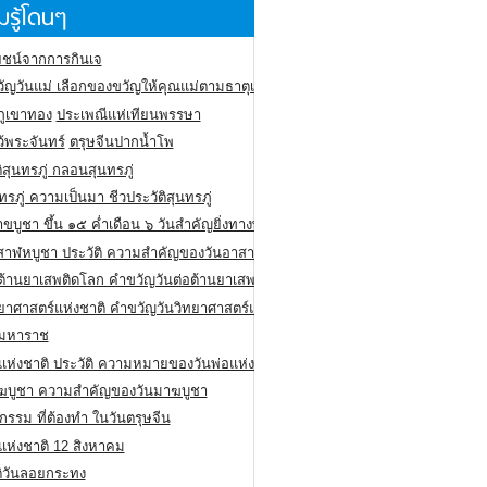
รู้โดนๆ
ชน์จากการกินเจ
ัญวันแม่ เลือกของขวัญให้คุณแม่ตามธาตุเกิด
ภูเขาทอง
ประเพณีแห่เทียนพรรษา
ว้พระจันทร์
ตรุษจีนปากน้ำโพ
ิสุนทรภู่ กลอนสุนทรภู่
ทรภู่ ความเป็นมา ชีวประวัติสุนทรภู่
สาขบูชา ขึ้น ๑๕ ค่ำเดือน ๖ วันสำคัญยิ่งทางพระพุทธศาสนา
สาฬหบูชา ประวัติ ความสําคัญของวันอาสาฬหบูชา
อต้านยาเสพติดโลก คำขวัญวันต่อต้านยาเสพติดสากล
ทยาศาสตร์แห่งชาติ คำขวัญวันวิทยาศาสตร์แห่งชาติ
ยมหาราช
อแห่งชาติ ประวัติ ความหมายของวันพ่อแห่งชาติ
ฆบูชา ความสำคัญของวันมาฆบูชา
กรรม ที่ต้องทำ ในวันตรุษจีน
่แห่งชาติ 12 สิงหาคม
ติวันลอยกระทง