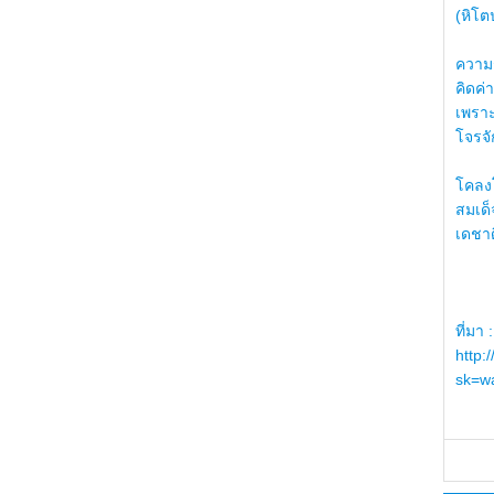
(หิโต
ความรู
คิดค่า
เพราะ
โจรจัก
โคลงโ
สมเด
เดชา
ที่มา :
http:
sk=wa