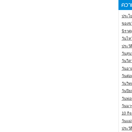
ความ
ประโย
ของขว
นิราศ
วันไห
ประวัต
วันสุน
วันวิ
วันอา
วันต่
วันวิ
วันปิ
วันพ่
วันมา
10 กิจ
วันแม
ประวั