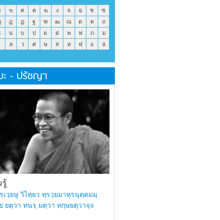
ข
ฃ
ค
ฅ
ฆ
ง
จ
ฉ
ช
ซ
ญ
ฎ
ฏ
ฐ
ฑ
ฒ
ณ
ด
ต
ถ
ธ
น
บ
ป
ผ
ฝ
พ
ฟ
ภ
ม
ร
ล
ว
ศ
ษ
ส
ห
ฬ
อ
ฮ
มะ - ปรัชญา
ู้
รเวฺยษุ วิไทฺยว ทฺรวฺยมาหุรนุตฺตมมฺ
ย ยตฺวา ทนรฺ มตฺวา ทกฺษยตฺวาจฺจ