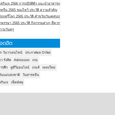
ลกินเจ 2566 การปฏิบัติตัว แนะนำอาหารเจ
รทจีน 2565 ของไหว้ ประวัติ ความสำคัญ
ูบบุหรี่โลก 2565 ประวัติ คำขวัญวันงดสูบบุหรี่โลก
พรรษา 2565 ประวัติ กิจกรรมต่างๆ ที่ควรปฏิบัติ
ความวันครู
อดฮิต
ก วันวาเลนไทน์
ประกาศผล O-Net
ยว รังสิต
Admission
เกม
ารศึก
ดูทีวีออนไลน์
เกมส์
เพลงใหม่
วันแม่แห่งชาติ
วันสารทจีน
กินเจ
เช็คพัสดุ