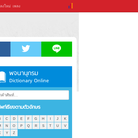
ลงใหม่
เพลง
พจนานุกรม
Dictionary Online
ัพท์เรียงตามตัวอักษร
B
C
D
E
F
G
H
I
J
K
M
N
O
P
Q
R
S
T
U
V
X
Y
Z