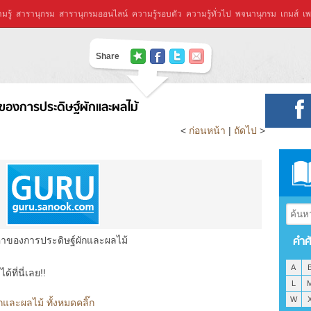
มรู้
สารานุกรม
สารานุกรมออนไลน์
ความรู้รอบตัว
ความรู้ทั่วไป
พจนานุกรม
เกมส์
เพ
Share
ของการประดิษฐ์ผักและผลไม้
<
ก่อนหน้า
|
ถัดไป
>
คำศ
่าของการประดิษฐ์ผักและผลไม้
A
ที่นี่เลย!!
L
W
และผลไม้ ทั้งหมดคลิ๊ก