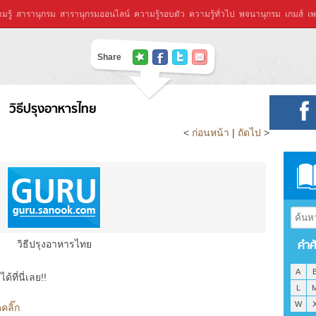
มรู้
สารานุกรม
สารานุกรมออนไลน์
ความรู้รอบตัว
ความรู้ทั่วไป
พจนานุกรม
เกมส์
เพ
Share
วิธีปรุงอาหารไทย
<
ก่อนหน้า
|
ถัดไป
>
คำศ
วิธีปรุงอาหารไทย
A
ที่นี่เลย!!
L
W
คลิ๊ก