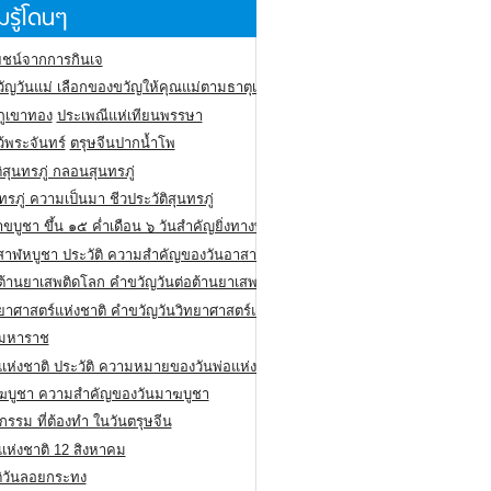
รู้โดนๆ
ชน์จากการกินเจ
ัญวันแม่ เลือกของขวัญให้คุณแม่ตามธาตุเกิด
ภูเขาทอง
ประเพณีแห่เทียนพรรษา
ว้พระจันทร์
ตรุษจีนปากน้ำโพ
ิสุนทรภู่ กลอนสุนทรภู่
ทรภู่ ความเป็นมา ชีวประวัติสุนทรภู่
สาขบูชา ขึ้น ๑๕ ค่ำเดือน ๖ วันสำคัญยิ่งทางพระพุทธศาสนา
สาฬหบูชา ประวัติ ความสําคัญของวันอาสาฬหบูชา
อต้านยาเสพติดโลก คำขวัญวันต่อต้านยาเสพติดสากล
ทยาศาสตร์แห่งชาติ คำขวัญวันวิทยาศาสตร์แห่งชาติ
ยมหาราช
อแห่งชาติ ประวัติ ความหมายของวันพ่อแห่งชาติ
ฆบูชา ความสำคัญของวันมาฆบูชา
กรรม ที่ต้องทำ ในวันตรุษจีน
่แห่งชาติ 12 สิงหาคม
ติวันลอยกระทง