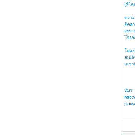
(หิโต
ความรู
คิดค่า
เพราะ
โจรจัก
โคลงโ
สมเด
เดชา
ที่มา :
http:
sk=wa