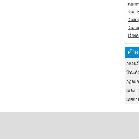
เทศกา
วันสา
วันงดส
วันออก
เรียง
คำย
กลอนรั
บ้านเดี่
กฏอัยก
เพลง
เทศกาล