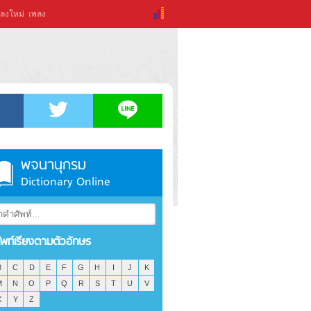
ลงใหม่
เพลง
พจนานุกรม
Dictionary Online
ัพท์เรียงตามตัวอักษร
B
C
D
E
F
G
H
I
J
K
M
N
O
P
Q
R
S
T
U
V
X
Y
Z