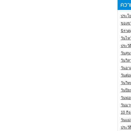
ความ
ประโย
ของขว
นิราศ
วันไห
ประวัต
วันสุน
วันวิ
วันอา
วันต่
วันวิ
วันปิ
วันพ่
วันมา
10 กิจ
วันแม
ประวั