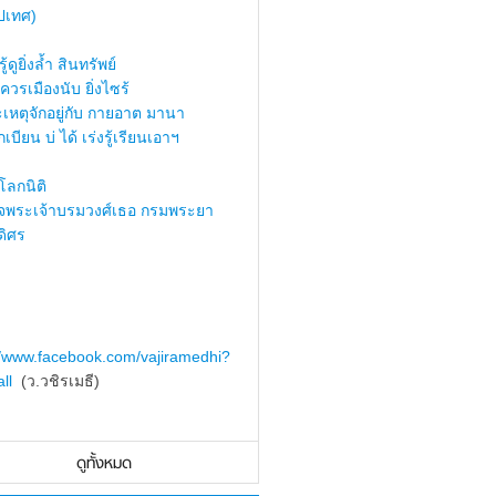
ปเทศ)
้ดูยิ่งล้ำ สินทรัพย์
ควรเมืองนับ ยิ่งไซร้
เหตุจักอยู่กับ กายอาต มานา
เบียน บ่ ได้ เร่งรู้เรียนเอาฯ
ลกนิติ
็จพระเจ้าบรมวงศ์เธอ กรมพระยา
ดิศร
//www.facebook.com/vajiramedhi?
ll
(ว.วชิรเมธี)
ดูทั้งหมด