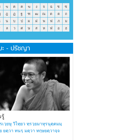
ข
ฃ
ค
ฅ
ฆ
ง
จ
ฉ
ช
ซ
ญ
ฎ
ฏ
ฐ
ฑ
ฒ
ณ
ด
ต
ถ
ธ
น
บ
ป
ผ
ฝ
พ
ฟ
ภ
ม
ร
ล
ว
ศ
ษ
ส
ห
ฬ
อ
ฮ
มะ - ปรัชญา
ู้
รเวฺยษุ วิไทฺยว ทฺรวฺยมาหุรนุตฺตมมฺ
ย ยตฺวา ทนรฺ มตฺวา ทกฺษยตฺวาจฺจ