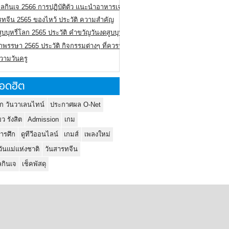
ลกินเจ 2566 การปฏิบัติตัว แนะนำอาหารเจ
รทจีน 2565 ของไหว้ ประวัติ ความสำคัญ
ูบบุหรี่โลก 2565 ประวัติ คำขวัญวันงดสูบบุหรี่โลก
พรรษา 2565 ประวัติ กิจกรรมต่างๆ ที่ควรปฏิบัติ
ความวันครู
อดฮิต
ก วันวาเลนไทน์
ประกาศผล O-Net
ยว รังสิต
Admission
เกม
ารศึก
ดูทีวีออนไลน์
เกมส์
เพลงใหม่
วันแม่แห่งชาติ
วันสารทจีน
กินเจ
เช็คพัสดุ