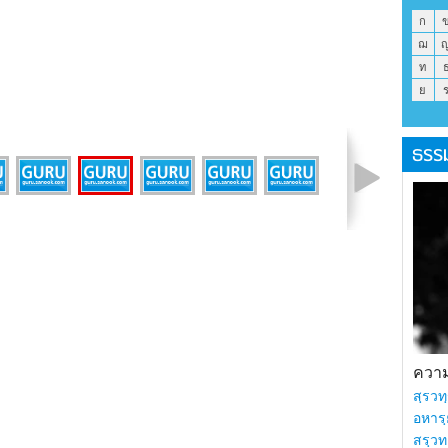
ก
ฌ
ท
ย
ธรร
รูปที่ 1 จาก 8
ความร
สฺรวทฺ
อหารฺ
สรฺวท