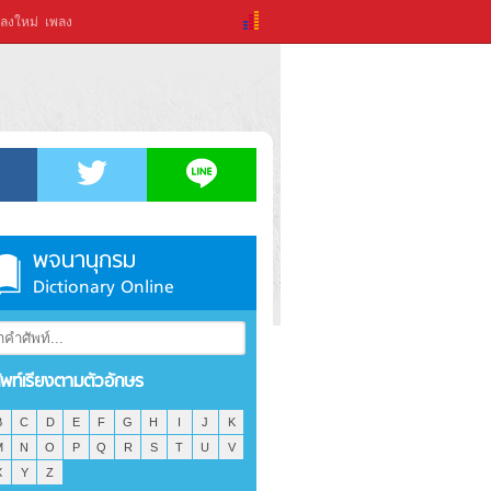
ลงใหม่
เพลง
พจนานุกรม
Dictionary Online
ัพท์เรียงตามตัวอักษร
B
C
D
E
F
G
H
I
J
K
M
N
O
P
Q
R
S
T
U
V
X
Y
Z