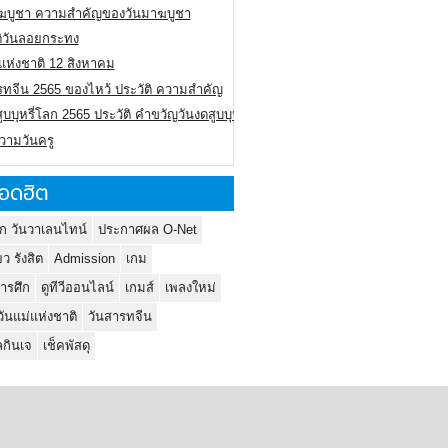
ฆบูชา ความสำคัญของวันมาฆบูชา
ติวันลอยกระทง
่แห่งชาติ 12 สิงหาคม
รทจีน 2565 ของไหว้ ประวัติ ความสำคัญ
ูบบุหรี่โลก 2565 ประวัติ คำขวัญวันงดสูบบุหรี่โลก
ความวันครู
อดฮิต
ก วันวาเลนไทน์
ประกาศผล O-Net
ยว รังสิต
Admission
เกม
ารศึก
ดูทีวีออนไลน์
เกมส์
เพลงใหม่
วันแม่แห่งชาติ
วันสารทจีน
กินเจ
เช็คพัสดุ