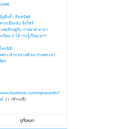
ปเทศ)
้ดูยิ่งล้ำ สินทรัพย์
ควรเมืองนับ ยิ่งไซร้
เหตุจักอยู่กับ กายอาต มานา
เบียน บ่ ได้ เร่งรู้เรียนเอาฯ
ลกนิติ
็จพระเจ้าบรมวงศ์เธอ กรมพระยา
ดิศร
//www.facebook.com/vajiramedhi?
ll
(ว.วชิรเมธี)
ดูทั้งหมด