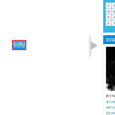
ก
ฌ
ท
ย
ธรร
รูปที่ 1 จาก 1
ความร
สฺรวทฺ
อหารฺ
สรฺวท