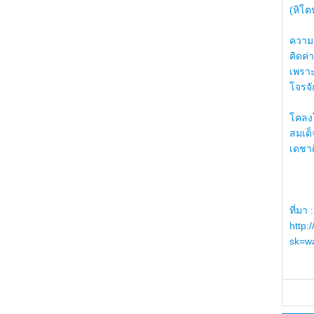
(หิโต
ความรู
คิดค่า
เพราะ
โจรจัก
โคลงโ
สมเด
เดชา
ที่มา :
http:
sk=wa