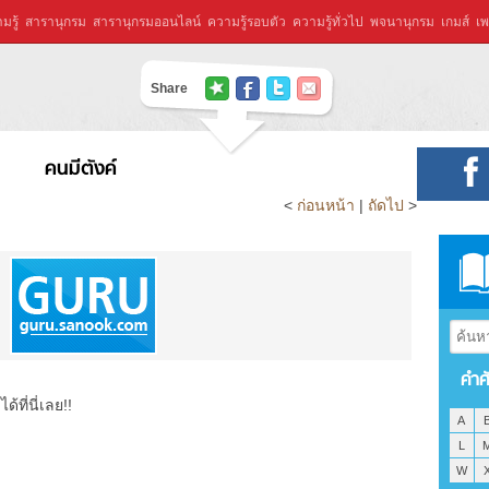
มรู้
สารานุกรม
สารานุกรมออนไลน์
ความรู้รอบตัว
ความรู้ทั่วไป
พจนานุกรม
เกมส์
เพ
Share
คนมีตังค์
<
ก่อนหน้า
|
ถัดไป
>
คำศ
ที่นี่เลย!!
A
L
W