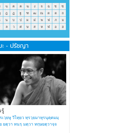
ข
ฃ
ค
ฅ
ฆ
ง
จ
ฉ
ช
ซ
ญ
ฎ
ฏ
ฐ
ฑ
ฒ
ณ
ด
ต
ถ
ธ
น
บ
ป
ผ
ฝ
พ
ฟ
ภ
ม
ร
ล
ว
ศ
ษ
ส
ห
ฬ
อ
ฮ
มะ - ปรัชญา
ู้
รเวฺยษุ วิไทฺยว ทฺรวฺยมาหุรนุตฺตมมฺ
ย ยตฺวา ทนรฺ มตฺวา ทกฺษยตฺวาจฺจ