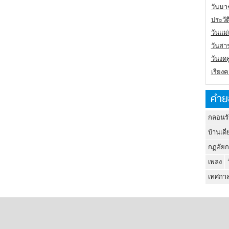
วันมา
ประวั
วันแม
วันสา
วันงดส
เรียง
คำย
กลอนรั
บ้านเดี่
กฏอัยก
เพลง
เทศกาล