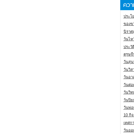
ความ
ประโย
ของขว
นิราศ
วันไห
ประวัต
ตรุษจ
วันสุน
วันวิ
วันอา
วันต่
วันวิ
วันปิ
วันพ่
10 กิจ
เทศกา
วันออก