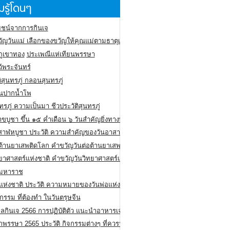
รู้โดนๆ
ชน์จากการกินเจ
ัญวันแม่ เลือกของขวัญให้คุณแม่ตามธาตุเกิด
ภูเขาทอง
ประเพณีแห่เทียนพรรษา
ว้พระจันทร์
ิสุนทรภู่ กลอนสุนทรภู่
ีนปากน้ำโพ
ทรภู่ ความเป็นมา ชีวประวัติสุนทรภู่
สาขบูชา ขึ้น ๑๕ ค่ำเดือน ๖ วันสำคัญยิ่งทางพระพุทธศาสนา
สาฬหบูชา ประวัติ ความสําคัญของวันอาสาฬหบูชา
อต้านยาเสพติดโลก คำขวัญวันต่อต้านยาเสพติดสากล
ทยาศาสตร์แห่งชาติ คำขวัญวันวิทยาศาสตร์แห่งชาติ
ยมหาราช
อแห่งชาติ ประวัติ ความหมายของวันพ่อแห่งชาติ
กรรม ที่ต้องทำ ในวันตรุษจีน
ลกินเจ 2566 การปฏิบัติตัว แนะนำอาหารเจ
พรรษา 2565 ประวัติ กิจกรรมต่างๆ ที่ควรปฏิบัติ